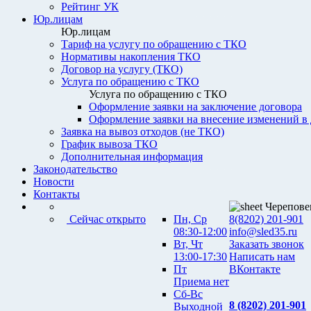
Рейтинг УК
Юр.лицам
Юр.лицам
Тариф на услугу по обращению с ТКО
Нормативы накопления ТКО
Договор на услугу (ТКО)
Услуга по обращению с ТКО
Услуга по обращению с ТКО
Оформление заявки на заключение договора
Оформление заявки на внесение изменений в
Заявка на вывоз отходов (не ТКО)
График вывоза ТКО
Дополнительная информация
Законодательство
Новости
Контакты
Черепове
Сейчас открыто
Пн, Ср
8(8202) 201-901
08:30-12:00
info@sled35.ru
Вт, Чт
Заказать звонок
13:00-17:30
Написать нам
Пт
ВКонтакте
Приема нет
Сб-Вс
8 (8202) 201-901
Выходной