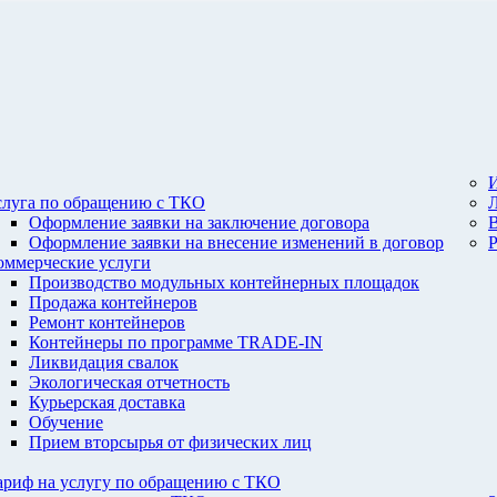
И
слуга по обращению с ТКО
Оформление заявки на заключение договора
Оформление заявки на внесение изменений в договор
оммерческие услуги
Производство модульных контейнерных площадок
Продажа контейнеров
Ремонт контейнеров
Контейнеры по программе TRADE-IN
Ликвидация свалок
Экологическая отчетность
Курьерская доставка
Обучение
Прием вторсырья от физических лиц
ариф на услугу по обращению с ТКО