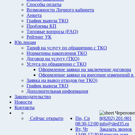
Способы оплаты
Возможности Личного кабинета
Анкета
График вывоза ТКО
Проблемы КП
Типовые вопросы (FAQ)
Рейтинг УК
Юр.лицам
Тариф на услугу по обращению с ТКО
Нормативы накопления ТКО
Договор на услугу (ТКО)
Услуга по обращению с ТКО
Оформление заявки на заключение договора
Оформление заявки на внесение изменений в
Заявка на вывоз отходов (не ТКО)
График вывоза ТКО
Дополнительная информация
Законодательство
Новости
Контакты
Черепове
Сейчас открыто
Пн, Ср
8(8202) 201-901
08:30-12:00
info@sled35.ru
Вт, Чт
Заказать звонок
13:00-17:30
Написать нам