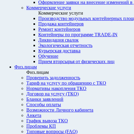
Оформление заявки на внесение изменений в
Коммерческие услуги
Коммерческие услуги
Производство модульных контейнерных площ
Продажа контейнеров
Ремонт контейнеров
Контейнеры по программе TRADE-IN
Ликвидация свалок
Экологическая отчетность
Курьерская доставка
Обучение
Прием вторсырья от физических лиц
Физ.лицам
Физ.лицам
Проверить задолженность
Тариф на услугу по обращению с ТКО
Нормативы накопления ТКО
Договор на услугу (ТКО)
Бланки заявлений
Способы оплаты
Возможности Личного кабинета
Анкета
График вывоза ТКО
Проблемы КП
Типовые вопросы (FAQ)