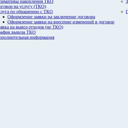
ормативы накопления ТКО
З
оговор на услугу (ТКО)
слуга по обращению с ТКО
П
Оформление заявки на заключение договора
Оформление заявки на внесение изменений в договор
аявка на вывоз отходов (не ТКО)
рафик вывоза ТКО
ополнительная информация