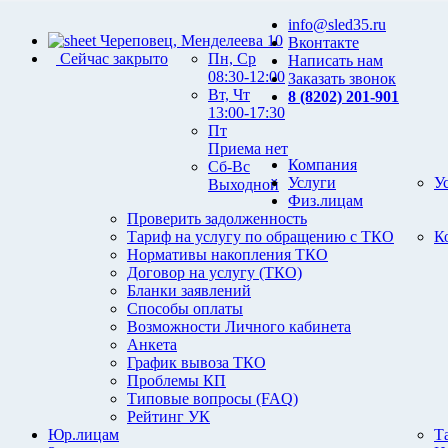
info@sled35.ru
Череповец, Менделеева 10
Вконтакте
Сейчас закрыто
Пн, Ср
Написать нам
08:30-12:00
Заказать звонок
Вт, Чт
8 (8202) 201-901
13:00-17:30
Пт
Приема нет
Компания
Сб-Вс
Услуги
У
Выходной
Физ.лицам
Проверить задолженность
Тариф на услугу по обращению с ТКО
К
Нормативы накопления ТКО
Договор на услугу (ТКО)
Бланки заявлений
Способы оплаты
Возможности Личного кабинета
Анкета
График вывоза ТКО
Проблемы КП
Типовые вопросы (FAQ)
Рейтинг УК
Юр.лицам
Т