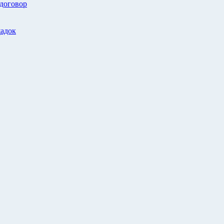
 договор
адок