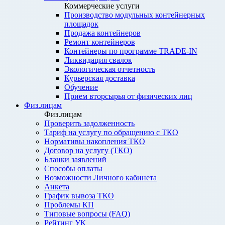
Коммерческие услуги
Производство модульных контейнерных
площадок
Продажа контейнеров
Ремонт контейнеров
Контейнеры по программе TRADE-IN
Ликвидация свалок
Экологическая отчетность
Курьерская доставка
Обучение
Прием вторсырья от физических лиц
Физ.лицам
Физ.лицам
Проверить задолженность
Тариф на услугу по обращению с ТКО
Нормативы накопления ТКО
Договор на услугу (ТКО)
Бланки заявлений
Способы оплаты
Возможности Личного кабинета
Анкета
График вывоза ТКО
Проблемы КП
Типовые вопросы (FAQ)
Рейтинг УК