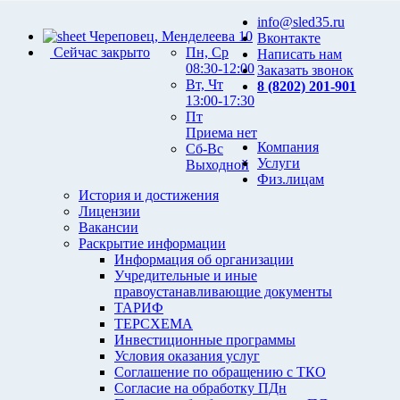
info@sled35.ru
Череповец, Менделеева 10
Вконтакте
Сейчас закрыто
Пн, Ср
Написать нам
08:30-12:00
Заказать звонок
Вт, Чт
8 (8202) 201-901
13:00-17:30
Пт
Приема нет
Компания
Сб-Вс
Услуги
Выходной
Физ.лицам
История и достижения
Лицензии
Вакансии
Раскрытие информации
Информация об организации
Учредительные и иные
правоустанавливающие документы
ТАРИФ
ТЕРСХЕМА
Инвестиционные программы
Условия оказания услуг
Соглашение по обращению с ТКО
Согласие на обработку ПДн