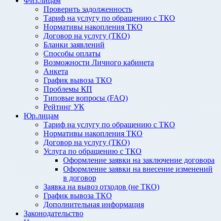
Физ.лицам
Проверить задолженность
Тариф на услугу по обращению с ТКО
Нормативы накопления ТКО
Договор на услугу (ТКО)
Бланки заявлений
Способы оплаты
Возможности Личного кабинета
Анкета
График вывоза ТКО
Проблемы КП
Типовые вопросы (FAQ)
Рейтинг УК
Юр.лицам
Тариф на услугу по обращению с ТКО
Нормативы накопления ТКО
Договор на услугу (ТКО)
Услуга по обращению с ТКО
Оформление заявки на заключение договора
Оформление заявки на внесение изменений
в договор
Заявка на вывоз отходов (не ТКО)
График вывоза ТКО
Дополнительная информация
Законодательство