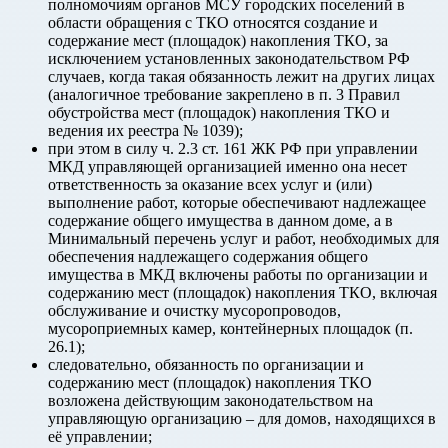
полномочиям органов МСУ городских поселений в
области обращения с ТКО относятся создание и
содержание мест (площадок) накопления ТКО, за
исключением установленных законодательством РФ
случаев, когда такая обязанность лежит на других лицах
(аналогичное требование закреплено в п. 3 Правил
обустройства мест (площадок) накопления ТКО и
ведения их реестра № 1039);
при этом в силу ч. 2.3 ст. 161 ЖК РФ при управлении
МКД управляющей организацией именно она несет
ответственность за оказание всех услуг и (или)
выполнение работ, которые обеспечивают надлежащее
содержание общего имущества в данном доме, а в
Минимальный перечень услуг и работ, необходимых для
обеспечения надлежащего содержания общего
имущества в МКД включены работы по организации и
содержанию мест (площадок) накопления ТКО, включая
обслуживание и очистку мусоропроводов,
мусороприемных камер, контейнерных площадок (п.
26.1);
следовательно, обязанность по организации и
содержанию мест (площадок) накопления ТКО
возложена действующим законодательством на
управляющую организацию – для домов, находящихся в
её управлении;