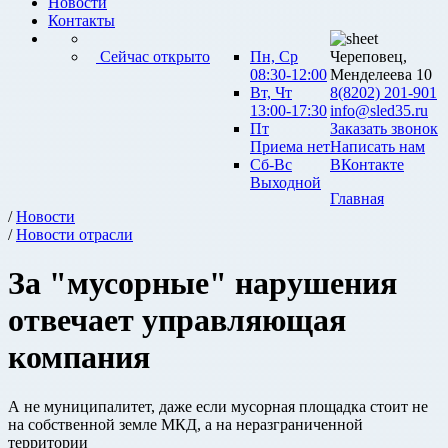
Новости
Контакты
Сейчас открыто
Пн, Ср
Череповец,
08:30-12:00
Менделеева 10
Вт, Чт
8(8202) 201-901
13:00-17:30
info@sled35.ru
Пт
Заказать звонок
Приема нет
Написать нам
Сб-Вс
ВКонтакте
Выходной
Главная
/
Новости
/
Новости отрасли
За "мусорные" нарушения
отвечает управляющая
компания
А не муниципалитет, даже если мусорная площадка стоит не
на собственной земле МКД, а на неразграниченной
территории