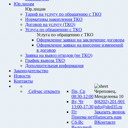
Юр.лицам
Юр.лицам
Тариф на услугу по обращению с ТКО
Нормативы накопления ТКО
Договор на услугу (ТКО)
Услуга по обращению с ТКО
Услуга по обращению с ТКО
Оформление заявки на заключение договора
Оформление заявки на внесение изменений
в договор
Заявка на вывоз отходов (не ТКО)
График вывоза ТКО
Дополнительная информация
Законодательство
Новости
Контакты
Сейчас открыто
Пн, Ср
Череповец,
08:30-12:00
Менделеева 10
Вт, Чт
8(8202) 201-901
13:00-17:30
info@sled35.ru
Пт
Заказать звонок
Приема нет
Написать нам
Сб-Вс
ВКонтакте
Выходной