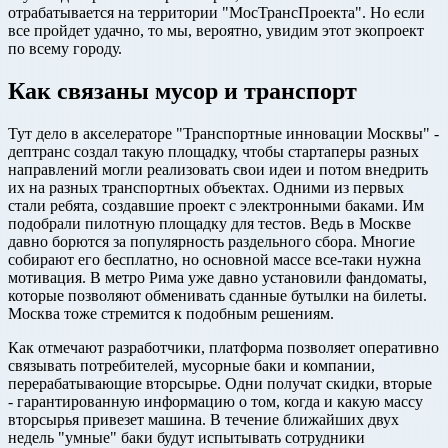
отрабатывается на территории "МосТрансПроекта". Но если
все пройдет удачно, то мы, вероятно, увидим этот экопроект
по всему городу.
Как связаны мусор и транспорт
Тут дело в акселераторе "Транспортные инновации Москвы" -
дептранс создал такую площадку, чтобы стартаперы разных
направлений могли реализовать свои идеи и потом внедрить
их на разных транспортных объектах. Одними из первых
стали ребята, создавшие проект с электронными баками. Им
подобрали пилотную площадку для тестов. Ведь в Москве
давно борются за популярность раздельного сбора. Многие
собирают его бесплатно, но основной массе все-таки нужна
мотивация. В метро Рима уже давно установили фандоматы,
которые позволяют обменивать сданные бутылки на билеты.
Москва тоже стремится к подобным решениям.
Как отмечают разработчики, платформа позволяет оперативно
связывать потребителей, мусорные баки и компании,
перерабатывающие вторсырье. Одни получат скидки, вторые
- гарантированную информацию о том, когда и какую массу
вторсырья привезет машина. В течение ближайших двух
недель "умные" баки будут испытывать сотрудники