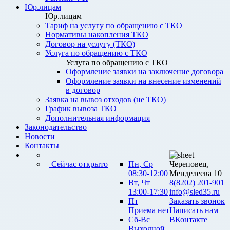
Юр.лицам
Юр.лицам
Тариф на услугу по обращению с ТКО
Нормативы накопления ТКО
Договор на услугу (ТКО)
Услуга по обращению с ТКО
Услуга по обращению с ТКО
Оформление заявки на заключение договора
Оформление заявки на внесение изменений
в договор
Заявка на вывоз отходов (не ТКО)
График вывоза ТКО
Дополнительная информация
Законодательство
Новости
Контакты
Сейчас открыто
Пн, Ср
Череповец,
08:30-12:00
Менделеева 10
Вт, Чт
8(8202) 201-901
13:00-17:30
info@sled35.ru
Пт
Заказать звонок
Приема нет
Написать нам
Сб-Вс
ВКонтакте
Выходной