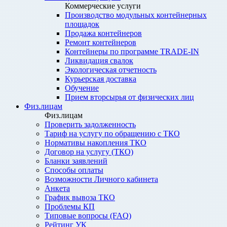
Коммерческие услуги
Производство модульных контейнерных
площадок
Продажа контейнеров
Ремонт контейнеров
Контейнеры по программе TRADE-IN
Ликвидация свалок
Экологическая отчетность
Курьерская доставка
Обучение
Прием вторсырья от физических лиц
Физ.лицам
Физ.лицам
Проверить задолженность
Тариф на услугу по обращению с ТКО
Нормативы накопления ТКО
Договор на услугу (ТКО)
Бланки заявлений
Способы оплаты
Возможности Личного кабинета
Анкета
График вывоза ТКО
Проблемы КП
Типовые вопросы (FAQ)
Рейтинг УК