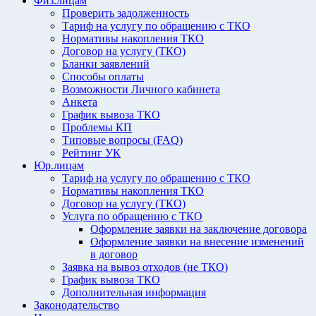
Физ.лицам
Проверить задолженность
Тариф на услугу по обращению с ТКО
Нормативы накопления ТКО
Договор на услугу (ТКО)
Бланки заявлений
Способы оплаты
Возможности Личного кабинета
Анкета
График вывоза ТКО
Проблемы КП
Типовые вопросы (FAQ)
Рейтинг УК
Юр.лицам
Тариф на услугу по обращению с ТКО
Нормативы накопления ТКО
Договор на услугу (ТКО)
Услуга по обращению с ТКО
Оформление заявки на заключение договора
Оформление заявки на внесение изменений
в договор
Заявка на вывоз отходов (не ТКО)
График вывоза ТКО
Дополнительная информация
Законодательство