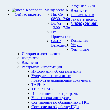
info@sled35.ru
Череповец, Менделеева 10
Вконтакте
Сейчас закрыто
Пн, Ср
Написать нам
08:30-12:00
Заказать звонок
Вт, Чт
8 (8202) 201-901
13:00-17:30
Пт
Приема нет
Компания
Сб-Вс
Услуги
Выходной
Физ.лицам
История и достижения
Лицензии
Вакансии
Раскрытие информации
Информация об организации
Учредительные и иные
правоустанавливающие документы
ТАРИФ
ТЕРСХЕМА
Инвестиционные программы
Условия оказания услуг
Соглашение по обращению с ТКО
Согласие на обработку ПДн