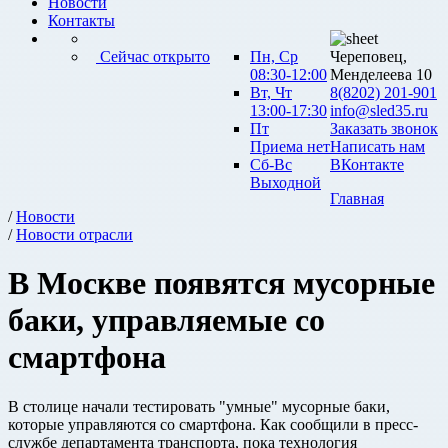
Новости
Контакты
Сейчас открыто
Пн, Ср
Череповец,
08:30-12:00
Менделеева 10
Вт, Чт
8(8202) 201-901
13:00-17:30
info@sled35.ru
Пт
Заказать звонок
Приема нет
Написать нам
Сб-Вс
ВКонтакте
Выходной
Главная
/
Новости
/
Новости отрасли
В Москве появятся мусорные
баки, управляемые со
смартфона
В столице начали тестировать "умные" мусорные баки,
которые управляются со смартфона. Как сообщили в пресс-
службе департамента транспорта, пока технология