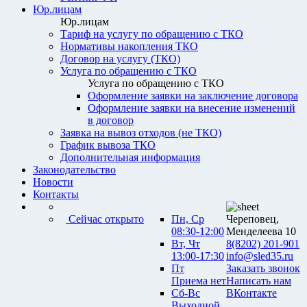
Юр.лицам
Юр.лицам
Тариф на услугу по обращению с ТКО
Нормативы накопления ТКО
Договор на услугу (ТКО)
Услуга по обращению с ТКО
Услуга по обращению с ТКО
Оформление заявки на заключение договора
Оформление заявки на внесение изменений
в договор
Заявка на вывоз отходов (не ТКО)
График вывоза ТКО
Дополнительная информация
Законодательство
Новости
Контакты
Сейчас открыто
Пн, Ср
Череповец,
08:30-12:00
Менделеева 10
Вт, Чт
8(8202) 201-901
13:00-17:30
info@sled35.ru
Пт
Заказать звонок
Приема нет
Написать нам
Сб-Вс
ВКонтакте
Выходной