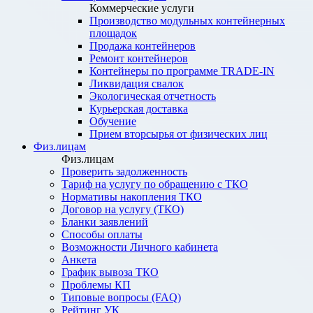
Коммерческие услуги
Производство модульных контейнерных
площадок
Продажа контейнеров
Ремонт контейнеров
Контейнеры по программе TRADE-IN
Ликвидация свалок
Экологическая отчетность
Курьерская доставка
Обучение
Прием вторсырья от физических лиц
Физ.лицам
Физ.лицам
Проверить задолженность
Тариф на услугу по обращению с ТКО
Нормативы накопления ТКО
Договор на услугу (ТКО)
Бланки заявлений
Способы оплаты
Возможности Личного кабинета
Анкета
График вывоза ТКО
Проблемы КП
Типовые вопросы (FAQ)
Рейтинг УК