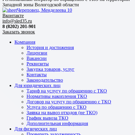
Западной зоны Вологодской области
Череповец, Менделеева 10
Вконтакте
info@sled35.ru
8 (8202) 201-901
Заказать звонок
Компания
История и достижения
Лицензии
Вакансии
Реквизиты
Закупка товаров, услуг
Контакты
Законодательство
Для юридических лиц
Тариф на услугу по обращению с ТКО
Нормативы накопления ТКО
Договор на услугу по обращению с ТКО
Услуга по обращению с ТКО
Заявка на вывоз отходов (не ТКО)
График вывоза ТКО
Дополнительная информация
Для физических лиц
Проверить задолженность