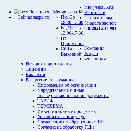
info@sled35.ru
Череповец, Менделеева 10
Вконтакте
Сейчас закрыто
Пн, Ср
Написать нам
08:30-12:00
Заказать звонок
Вт, Чт
8 (8202) 201-901
13:00-17:30
Пт
Приема нет
Компания
Сб-Вс
Услуги
Выходной
Физ.лицам
История и достижения
Лицензии
Вакансии
Раскрытие информации
Информация об организации
Учредительные и иные
правоустанавливающие документы
ТАРИФ
ТЕРСХЕМА
Инвестиционные программы
Условия оказания услуг
Соглашение по обращению с ТКО
Согласие на обработку ПДн