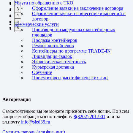
Услуга по обращению с ТКО
2
2
Оформление заявки на заключение договора
3
3
Оформление заявки на внесение изменений в
4
4
договор
5
5
Коммерческие услуги
6
6
Производство модульных контейнерных
площадок
Продажа контейнеров
Ремонт контейнеров
Контейнеры по программе TRADE-IN
Ликвидация свалок
Экологическая отчетность
Курьерская доставка
Обучение
Прием вторсырья от физических лиц
Авторизация
Cамостоятельно вы не можете присвоить себе логин. По всем
вопросам обращаться по телефону
8(8202) 201-901
или на
эл.почту
Сменить пароль (для физ. лиц)