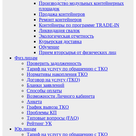
Производство модульных контейнерных
площадок
Продажа контейнеров
Ремонт контейнеров
Контейнеры по программе TRADE-IN
Ликвидация свалок
Экологическая отчетность
Курьерская доставка
Обучение
Прием вторсырья от физических лиц
Физ.лицам
Проверить задолженность
Тариф на услугу по обращению с ТКО
Нормативы накопления ТКО
Договор на услугу (ТКО)
Бланки заявлений
Способы оплаты
Возможности Личного кабинета
Анкета
График вывоза ТКО
Проблемы КП
Типовые вопросы (FAQ)
Рейтинг УК
Юр.лицам
Тариф на услугу по обращению с ТКО