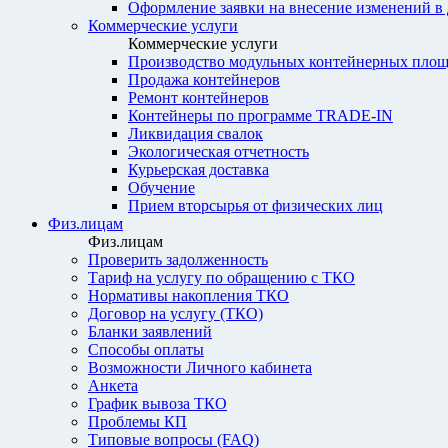
Оформление заявки на внесение изменений в
Коммерческие услуги
Коммерческие услуги
Производство модульных контейнерных площ
Продажа контейнеров
Ремонт контейнеров
Контейнеры по программе TRADE-IN
Ликвидация свалок
Экологическая отчетность
Курьерская доставка
Обучение
Прием вторсырья от физических лиц
Физ.лицам
Физ.лицам
Проверить задолженность
Тариф на услугу по обращению с ТКО
Нормативы накопления ТКО
Договор на услугу (ТКО)
Бланки заявлений
Способы оплаты
Возможности Личного кабинета
Анкета
График вывоза ТКО
Проблемы КП
Типовые вопросы (FAQ)