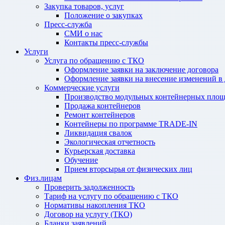
Закупка товаров, услуг
Положение о закупках
Пресс-служба
СМИ о нас
Контакты пресс-службы
Услуги
Услуга по обращению с ТКО
Оформление заявки на заключение договора
Оформление заявки на внесение изменений в
Коммерческие услуги
Производство модульных контейнерных площ
Продажа контейнеров
Ремонт контейнеров
Контейнеры по программе TRADE-IN
Ликвидация свалок
Экологическая отчетность
Курьерская доставка
Обучение
Прием вторсырья от физических лиц
Физ.лицам
Проверить задолженность
Тариф на услугу по обращению с ТКО
Нормативы накопления ТКО
Договор на услугу (ТКО)
Бланки заявлений