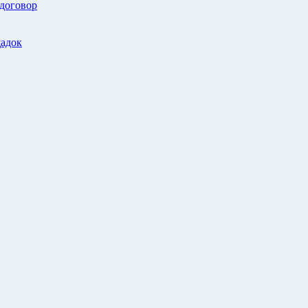
 договор
адок