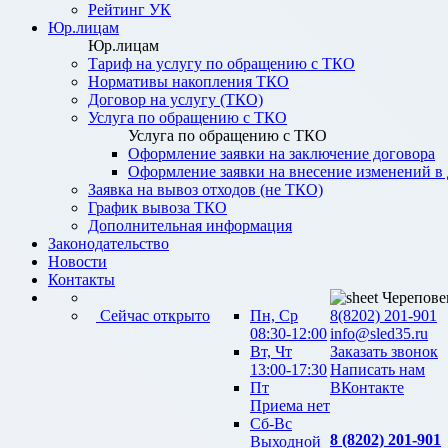
Рейтинг УК
Юр.лицам
Юр.лицам
Тариф на услугу по обращению с ТКО
Нормативы накопления ТКО
Договор на услугу (ТКО)
Услуга по обращению с ТКО
Услуга по обращению с ТКО
Оформление заявки на заключение договора
Оформление заявки на внесение изменений в
Заявка на вывоз отходов (не ТКО)
График вывоза ТКО
Дополнительная информация
Законодательство
Новости
Контакты
Черепове
Сейчас открыто
Пн, Ср
8(8202) 201-901
08:30-12:00
info@sled35.ru
Вт, Чт
Заказать звонок
13:00-17:30
Написать нам
Пт
ВКонтакте
Приема нет
Сб-Вс
8 (8202) 201-901
Выходной