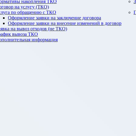
ормативы накопления ТКО
З
оговор на услугу (ТКО)
слуга по обращению с ТКО
П
Оформление заявки на заключение договора
Оформление заявки на внесение изменений в договор
аявка на вывоз отходов (не ТКО)
рафик вывоза ТКО
ополнительная информация