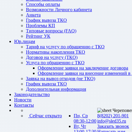
Способы оплаты
Возможности Личного кабинета
Анкета
График вывоза ТКО
Проблемы КП
Типовые вопросы (FAQ)
Рейтинг УК
Юр.лицам
Тариф на услугу по обращению с ТКО
Нормативы накопления ТКО
Договор на услугу (ТКО)
Услуга по обращению с ТКО
Оформление заявки на заключение договора
Оформление заявки на внесение изменений в
Заявка на вывоз отходов (не ТКО)
График вывоза ТКО
Дополнительная информация
Законодательство
Новости
Контакты
Черепове
Сейчас открыто
Пн, Ср
8(8202) 201-901
08:30-12:00
info@sled35.ru
Вт, Чт
Заказать звонок
13:00-17:30
Написать нам