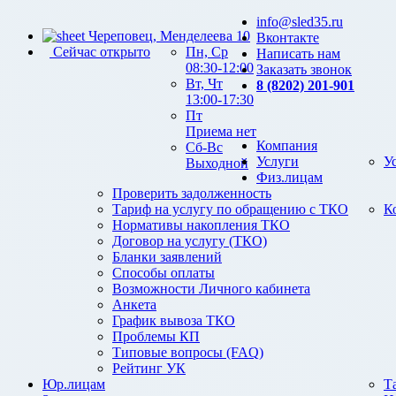
info@sled35.ru
Череповец, Менделеева 10
Вконтакте
Сейчас открыто
Пн, Ср
Написать нам
08:30-12:00
Заказать звонок
Вт, Чт
8 (8202) 201-901
13:00-17:30
Пт
Приема нет
Компания
Сб-Вс
Услуги
У
Выходной
Физ.лицам
Проверить задолженность
Тариф на услугу по обращению с ТКО
К
Нормативы накопления ТКО
Договор на услугу (ТКО)
Бланки заявлений
Способы оплаты
Возможности Личного кабинета
Анкета
График вывоза ТКО
Проблемы КП
Типовые вопросы (FAQ)
Рейтинг УК
Юр.лицам
Т