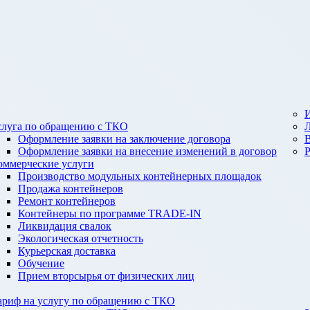
И
слуга по обращению с ТКО
Оформление заявки на заключение договора
Оформление заявки на внесение изменений в договор
оммерческие услуги
Производство модульных контейнерных площадок
Продажа контейнеров
Ремонт контейнеров
Контейнеры по программе TRADE-IN
Ликвидация свалок
Экологическая отчетность
Курьерская доставка
Обучение
Прием вторсырья от физических лиц
ариф на услугу по обращению с ТКО