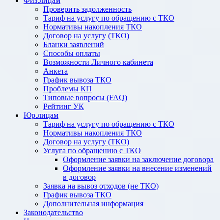
Физ.лицам
Проверить задолженность
Тариф на услугу по обращению с ТКО
Нормативы накопления ТКО
Договор на услугу (ТКО)
Бланки заявлений
Способы оплаты
Возможности Личного кабинета
Анкета
График вывоза ТКО
Проблемы КП
Типовые вопросы (FAQ)
Рейтинг УК
Юр.лицам
Тариф на услугу по обращению с ТКО
Нормативы накопления ТКО
Договор на услугу (ТКО)
Услуга по обращению с ТКО
Оформление заявки на заключение договора
Оформление заявки на внесение изменений
в договор
Заявка на вывоз отходов (не ТКО)
График вывоза ТКО
Дополнительная информация
Законодательство