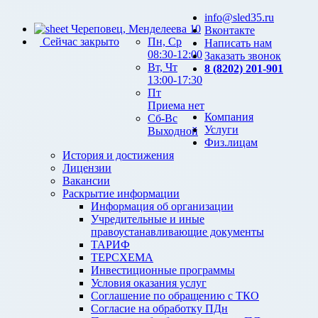
info@sled35.ru
Череповец, Менделеева 10
Вконтакте
Сейчас закрыто
Пн, Ср
Написать нам
08:30-12:00
Заказать звонок
Вт, Чт
8 (8202) 201-901
13:00-17:30
Пт
Приема нет
Компания
Сб-Вс
Услуги
Выходной
Физ.лицам
История и достижения
Лицензии
Вакансии
Раскрытие информации
Информация об организации
Учредительные и иные
правоустанавливающие документы
ТАРИФ
ТЕРСХЕМА
Инвестиционные программы
Условия оказания услуг
Соглашение по обращению с ТКО
Согласие на обработку ПДн