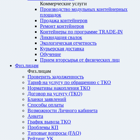
Коммерческие услуги
Производство модульных контейнерных
площадок
Продажа контейнеров
Ремонт контейнеров
Контейнеры по программе TRADE-IN
Ликвидация свалок
Экологическая отчетность
Курьерская доставка
Обучение
Прием вторсырья от физических лиц
Физ.лицам
Физ.лицам
Проверить задолженность
Тариф на услугу по обращению с ТКО
Нормативы накопления ТКО
Договор на услугу (ТКО)
Бланки заявлений
Способы оплаты
Возможности Личного кабинета
Анкета
График вывоза ТКО
Проблемы КП
Типовые вопросы (FAQ)
Рейтинг УК