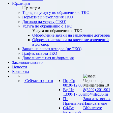
Юр.лицам
Юр.лицам
Тариф на услугу по обращению с ТКО
Нормативы накопления ТКО
Договор на услугу (ТКО)
Услуга по обращению с ТКО
Услуга по обращению с ТКО
Оформление заявки на заключение договора
Оформление заявки на внесение изменений
в договор
Заявка на вывоз отходов (не ТКО)
График вывоза ТКО
Дополнительная информация
Законодательство
Новости
Контакты
Сейчас открыто
Пн, Ср
Череповец,
08:30-12:00
Менделеева 10
Вт, Чт
8(8202) 201-901
13:00-17:30
info@sled35.ru
Пт
Заказать звонок
Приема нет
Написать нам
Сб-Вс
ВКонтакте
Выходной