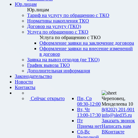
Юр.лицам
Юр.лицам
Тариф на услугу по обращению с ТКО
Нормативы накопления ТКО
Договор на услугу (ТКО)
Услуга по обращению с ТКО
Услуга по обращению с ТКО
Оформление заявки на заключение договора
Оформление заявки на внесение изменений
в договор
Заявка на вывоз отходов (не ТКО)
График вывоза ТКО
Дополнительная информация
Законодательство
Новости
Контакты
Сейчас открыто
Пн, Ср
Череповец,
08:30-12:00
Менделеева 10
Вт, Чт
8(8202) 201-901
13:00-17:30
info@sled35.ru
Пт
Заказать звонок
Приема нет
Написать нам
Сб-Вс
ВКонтакте
Выходной