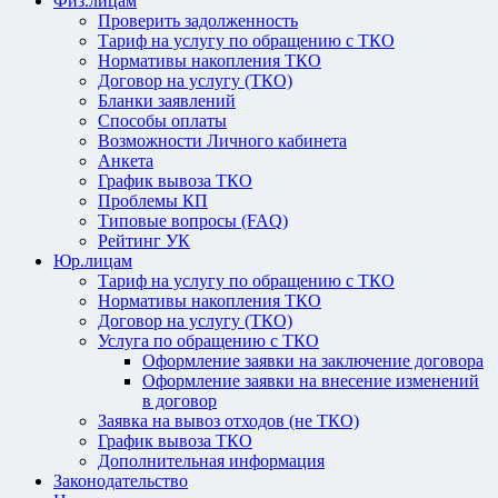
Физ.лицам
Проверить задолженность
Тариф на услугу по обращению с ТКО
Нормативы накопления ТКО
Договор на услугу (ТКО)
Бланки заявлений
Способы оплаты
Возможности Личного кабинета
Анкета
График вывоза ТКО
Проблемы КП
Типовые вопросы (FAQ)
Рейтинг УК
Юр.лицам
Тариф на услугу по обращению с ТКО
Нормативы накопления ТКО
Договор на услугу (ТКО)
Услуга по обращению с ТКО
Оформление заявки на заключение договора
Оформление заявки на внесение изменений
в договор
Заявка на вывоз отходов (не ТКО)
График вывоза ТКО
Дополнительная информация
Законодательство