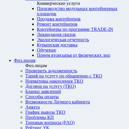
Коммерческие услуги
Производство модульных контейнерных
площадок
Продажа контейнеров
Ремонт контейнеров
Контейнеры по программе TRADE-IN
Ликвидация свалок
Экологическая отчетность
Курьерская доставка
Обучение
Прием вторсырья от физических лиц
Физ.лицам
Физ.лицам
Проверить задолженность
Тариф на услугу по обращению с ТКО
Нормативы накопления ТКО
Договор на услугу (ТКО)
Бланки заявлений
Способы оплаты
Возможности Личного кабинета
Анкета
График вывоза ТКО
Проблемы КП
Типовые вопросы (FAQ)
Рейтинг УК