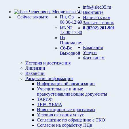
info@sled35.ru
Череповец, Менделеева 10
Вконтакте
Сейчас закрыто
Пн, Ср
Написать нам
08:30-12:00
Заказать звонок
Вт, Чт
8 (8202) 201-901
13:00-17:30
Пт
Приема нет
Компания
Сб-Вс
Услуги
Выходной
Физ.лицам
История и достижения
Лицензии
Вакансии
Раскрытие информации
Информация об организации
Учредительные и иные
правоустанавливающие документы
ТАРИФ
ТЕРСХЕМА
Инвестиционные программы
Условия оказания услуг
Соглашение по обращению с ТКО
Согласие на обработку ПДн