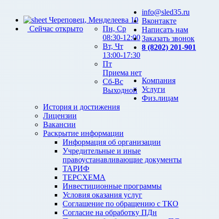
info@sled35.ru
Череповец, Менделеева 10
Вконтакте
Сейчас открыто
Пн, Ср
Написать нам
08:30-12:00
Заказать звонок
Вт, Чт
8 (8202) 201-901
13:00-17:30
Пт
Приема нет
Компания
Сб-Вс
Услуги
Выходной
Физ.лицам
История и достижения
Лицензии
Вакансии
Раскрытие информации
Информация об организации
Учредительные и иные
правоустанавливающие документы
ТАРИФ
ТЕРСХЕМА
Инвестиционные программы
Условия оказания услуг
Соглашение по обращению с ТКО
Согласие на обработку ПДн