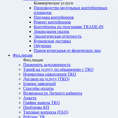
Коммерческие услуги
Производство модульных контейнерных
площадок
Продажа контейнеров
Ремонт контейнеров
Контейнеры по программе TRADE-IN
Ликвидация свалок
Экологическая отчетность
Курьерская доставка
Обучение
Прием вторсырья от физических лиц
Физ.лицам
Физ.лицам
Проверить задолженность
Тариф на услугу по обращению с ТКО
Нормативы накопления ТКО
Договор на услугу (ТКО)
Бланки заявлений
Способы оплаты
Возможности Личного кабинета
Анкета
График вывоза ТКО
Проблемы КП
Типовые вопросы (FAQ)
Рейтинг УК