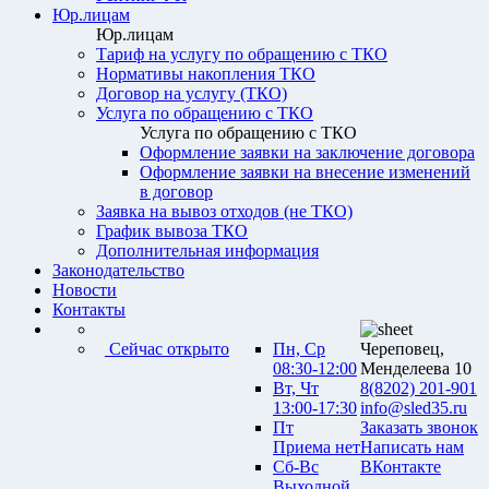
Юр.лицам
Юр.лицам
Тариф на услугу по обращению с ТКО
Нормативы накопления ТКО
Договор на услугу (ТКО)
Услуга по обращению с ТКО
Услуга по обращению с ТКО
Оформление заявки на заключение договора
Оформление заявки на внесение изменений
в договор
Заявка на вывоз отходов (не ТКО)
График вывоза ТКО
Дополнительная информация
Законодательство
Новости
Контакты
Сейчас открыто
Пн, Ср
Череповец,
08:30-12:00
Менделеева 10
Вт, Чт
8(8202) 201-901
13:00-17:30
info@sled35.ru
Пт
Заказать звонок
Приема нет
Написать нам
Сб-Вс
ВКонтакте
Выходной