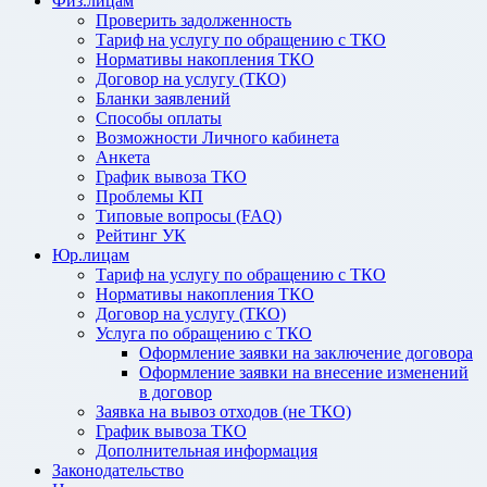
Физ.лицам
Проверить задолженность
Тариф на услугу по обращению с ТКО
Нормативы накопления ТКО
Договор на услугу (ТКО)
Бланки заявлений
Способы оплаты
Возможности Личного кабинета
Анкета
График вывоза ТКО
Проблемы КП
Типовые вопросы (FAQ)
Рейтинг УК
Юр.лицам
Тариф на услугу по обращению с ТКО
Нормативы накопления ТКО
Договор на услугу (ТКО)
Услуга по обращению с ТКО
Оформление заявки на заключение договора
Оформление заявки на внесение изменений
в договор
Заявка на вывоз отходов (не ТКО)
График вывоза ТКО
Дополнительная информация
Законодательство