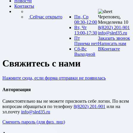
Новости
Контакты
Сейчас открыто
Пн, Ср
Череповец,
08:30-12:00
Менделеева 10
Вт, Чт
8(8202) 201-901
13:00-17:30
info@sled35.ru
Пт
Заказать звонок
Приема нет
Написать нам
Сб-Вс
ВКонтакте
Выходной
Свяжитесь с нами
Нажмите сюда, если форма отправки не появилась
Авторизация
Cамостоятельно вы не можете присвоить себе логин. По всем
вопросам обращаться по телефону
8(8202) 201-901
или на
эл.почту
Сменить пароль (для физ. лиц)