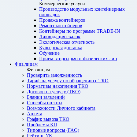
Коммерческие услуги
Производство модульных контейнерных
площадок
Продажа контейнеров
Ремонт контейнеров
Контейнеры по программе TRADE-IN
Ликвидация свалок
Экологическая отчетность
Курьерская доставка
Обучение
Прием вторсырья от физических лиц
Физ.лицам
Физ.лицам
Проверить задолженность
Тариф на услугу по обращению с ТКО
Нормативы накопления ТКО
Договор на услугу (ТКО)
Бланки заявлений
Способы оплаты
Возможности Личного кабинета
Анкета
График вывоза ТКО
Проблемы КП
Типовые вопросы (FAQ)
Рейтинг УК