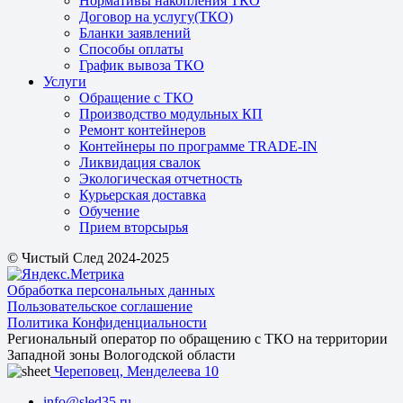
Нормативы накопления ТКО
Договор на услугу(ТКО)
Бланки заявлений
Способы оплаты
График вывоза ТКО
Услуги
Обращение с ТКО
Производство модульных КП
Ремонт контейнеров
Контейнеры по программе TRADE-IN
Ликвидация свалок
Экологическая отчетность
Курьерская доставка
Обучение
Прием вторсырья
© Чистый След 2024-2025
Обработка персональных данных
Пользовательское соглашение
Политика Конфиденциальности
Региональный оператор по обращению с ТКО на территории
Западной зоны Вологодской области
Череповец, Менделеева 10
info@sled35.ru