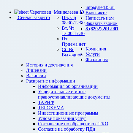
info@sled35.ru
Череповец, Менделеева 10
Вконтакте
Сейчас закрыто
Пн, Ср
Написать нам
08:30-12:00
Заказать звонок
Вт, Чт
8 (8202) 201-901
13:00-17:30
Пт
Приема нет
Компания
Сб-Вс
Услуги
Выходной
Физ.лицам
История и достижения
Лицензии
Вакансии
Раскрытие информации
Информация об организации
Учредительные и иные
правоустанавливающие документы
ТАРИФ
ТЕРСХЕМА
Инвестиционные программы
Условия оказания услуг
Соглашение по обращению с ТКО
Согласие на обработку ПДн