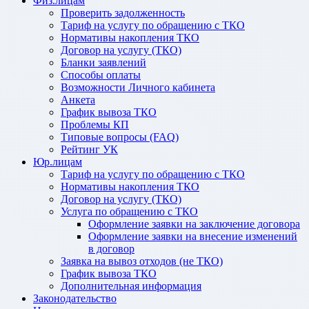
Физ.лицам
Проверить задолженность
Тариф на услугу по обращению с ТКО
Нормативы накопления ТКО
Договор на услугу (ТКО)
Бланки заявлений
Способы оплаты
Возможности Личного кабинета
Анкета
График вывоза ТКО
Проблемы КП
Типовые вопросы (FAQ)
Рейтинг УК
Юр.лицам
Тариф на услугу по обращению с ТКО
Нормативы накопления ТКО
Договор на услугу (ТКО)
Услуга по обращению с ТКО
Оформление заявки на заключение договора
Оформление заявки на внесение изменений
в договор
Заявка на вывоз отходов (не ТКО)
График вывоза ТКО
Дополнительная информация
Законодательство