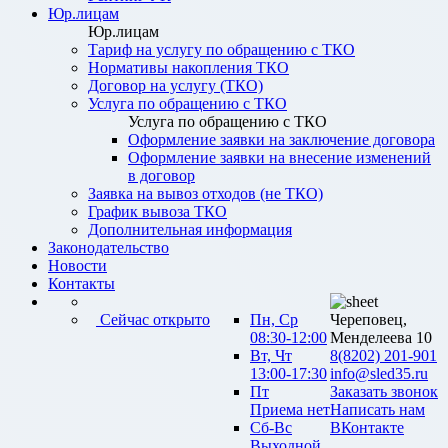
Юр.лицам
Юр.лицам
Тариф на услугу по обращению с ТКО
Нормативы накопления ТКО
Договор на услугу (ТКО)
Услуга по обращению с ТКО
Услуга по обращению с ТКО
Оформление заявки на заключение договора
Оформление заявки на внесение изменений
в договор
Заявка на вывоз отходов (не ТКО)
График вывоза ТКО
Дополнительная информация
Законодательство
Новости
Контакты
Сейчас открыто
Пн, Ср
Череповец,
08:30-12:00
Менделеева 10
Вт, Чт
8(8202) 201-901
13:00-17:30
info@sled35.ru
Пт
Заказать звонок
Приема нет
Написать нам
Сб-Вс
ВКонтакте
Выходной