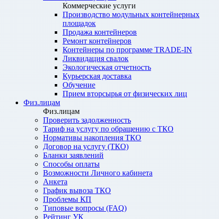
Коммерческие услуги
Производство модульных контейнерных
площадок
Продажа контейнеров
Ремонт контейнеров
Контейнеры по программе TRADE-IN
Ликвидация свалок
Экологическая отчетность
Курьерская доставка
Обучение
Прием вторсырья от физических лиц
Физ.лицам
Физ.лицам
Проверить задолженность
Тариф на услугу по обращению с ТКО
Нормативы накопления ТКО
Договор на услугу (ТКО)
Бланки заявлений
Способы оплаты
Возможности Личного кабинета
Анкета
График вывоза ТКО
Проблемы КП
Типовые вопросы (FAQ)
Рейтинг УК