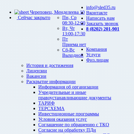
info@sled35.ru
Череповец, Менделеева 10
Вконтакте
Сейчас закрыто
Пн, Ср
Написать нам
08:30-12:00
Заказать звонок
Вт, Чт
8 (8202) 201-901
13:00-17:30
Пт
Приема нет
Компания
Сб-Вс
Услуги
Выходной
Физ.лицам
История и достижения
Лицензии
Вакансии
Раскрытие информации
Информация об организации
Учредительные и иные
правоустанавливающие документы
ТАРИФ
ТЕРСХЕМА
Инвестиционные программы
Условия оказания услуг
Соглашение по обращению с ТКО
Согласие на обработку ПДн