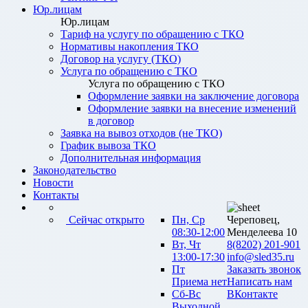
Юр.лицам
Юр.лицам
Тариф на услугу по обращению с ТКО
Нормативы накопления ТКО
Договор на услугу (ТКО)
Услуга по обращению с ТКО
Услуга по обращению с ТКО
Оформление заявки на заключение договора
Оформление заявки на внесение изменений
в договор
Заявка на вывоз отходов (не ТКО)
График вывоза ТКО
Дополнительная информация
Законодательство
Новости
Контакты
Сейчас открыто
Пн, Ср
Череповец,
08:30-12:00
Менделеева 10
Вт, Чт
8(8202) 201-901
13:00-17:30
info@sled35.ru
Пт
Заказать звонок
Приема нет
Написать нам
Сб-Вс
ВКонтакте
Выходной