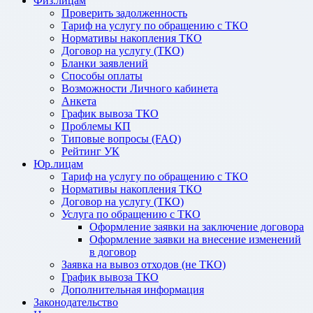
Физ.лицам
Проверить задолженность
Тариф на услугу по обращению с ТКО
Нормативы накопления ТКО
Договор на услугу (ТКО)
Бланки заявлений
Способы оплаты
Возможности Личного кабинета
Анкета
График вывоза ТКО
Проблемы КП
Типовые вопросы (FAQ)
Рейтинг УК
Юр.лицам
Тариф на услугу по обращению с ТКО
Нормативы накопления ТКО
Договор на услугу (ТКО)
Услуга по обращению с ТКО
Оформление заявки на заключение договора
Оформление заявки на внесение изменений
в договор
Заявка на вывоз отходов (не ТКО)
График вывоза ТКО
Дополнительная информация
Законодательство