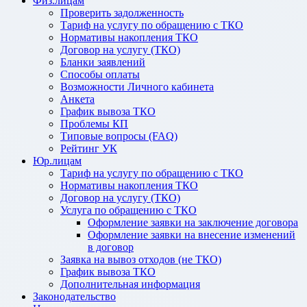
Физ.лицам
Проверить задолженность
Тариф на услугу по обращению с ТКО
Нормативы накопления ТКО
Договор на услугу (ТКО)
Бланки заявлений
Способы оплаты
Возможности Личного кабинета
Анкета
График вывоза ТКО
Проблемы КП
Типовые вопросы (FAQ)
Рейтинг УК
Юр.лицам
Тариф на услугу по обращению с ТКО
Нормативы накопления ТКО
Договор на услугу (ТКО)
Услуга по обращению с ТКО
Оформление заявки на заключение договора
Оформление заявки на внесение изменений
в договор
Заявка на вывоз отходов (не ТКО)
График вывоза ТКО
Дополнительная информация
Законодательство