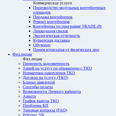
Коммерческие услуги
Производство модульных контейнерных
площадок
Продажа контейнеров
Ремонт контейнеров
Контейнеры по программе TRADE-IN
Ликвидация свалок
Экологическая отчетность
Курьерская доставка
Обучение
Прием вторсырья от физических лиц
Физ.лицам
Физ.лицам
Проверить задолженность
Тариф на услугу по обращению с ТКО
Нормативы накопления ТКО
Договор на услугу (ТКО)
Бланки заявлений
Способы оплаты
Возможности Личного кабинета
Анкета
График вывоза ТКО
Проблемы КП
Типовые вопросы (FAQ)
Рейтинг УК