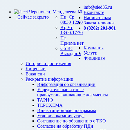
info@sled35.ru
Череповец, Менделеева 10
Вконтакте
Сейчас закрыто
Пн, Ср
Написать нам
08:30-12:00
Заказать звонок
Вт, Чт
8 (8202) 201-901
13:00-17:30
Пт
Приема нет
Компания
Сб-Вс
Услуги
Выходной
Физ.лицам
История и достижения
Лицензии
Вакансии
Раскрытие информации
Информация об организации
Учредительные и иные
правоустанавливающие документы
ТАРИФ
ТЕРСХЕМА
Инвестиционные программы
Условия оказания услуг
Соглашение по обращению с ТКО
Согласие на обработку ПДн