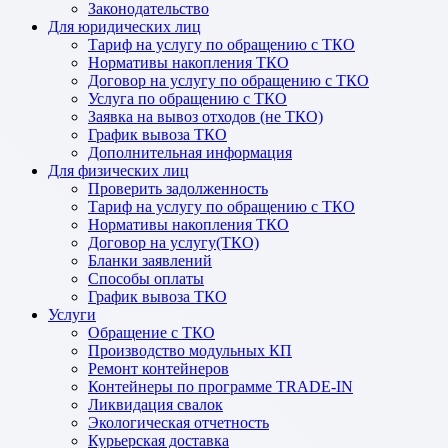
Законодательство
Для юридических лиц
Тариф на услугу по обращению с ТКО
Нормативы накопления ТКО
Договор на услугу по обращению с ТКО
Услуга по обращению с ТКО
Заявка на вывоз отходов (не ТКО)
График вывоза ТКО
Дополнительная информация
Для физических лиц
Проверить задолженность
Тариф на услугу по обращению с ТКО
Нормативы накопления ТКО
Договор на услугу(ТКО)
Бланки заявлений
Способы оплаты
График вывоза ТКО
Услуги
Обращение с ТКО
Производство модульных КП
Ремонт контейнеров
Контейнеры по программе TRADE-IN
Ликвидация свалок
Экологическая отчетность
Курьерская доставка