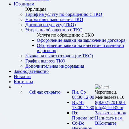
Юр.лицам
Юр.лицам
Тариф на услугу по обращению с ТКО
Нормативы накопления ТКО
Договор на услугу (ТКО)
Услуга по обращению с ТКО
Услуга по обращению с ТКО
Оформление заявки на заключение договора
Оформление заявки на внесение изменений
в договор
Заявка на вывоз отходов (не ТКО)
График вывоза ТКО
Дополнительная информация
Законодательство
Новости
Контакты
Сейчас открыто
Пн, Ср
Череповец,
08:30-12:00
Менделеева 10
Вт, Чт
8(8202) 201-901
13:00-17:30
info@sled35.ru
Пт
Заказать звонок
Приема нет
Написать нам
Сб-Вс
ВКонтакте
Выходной