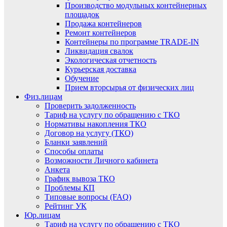
Производство модульных контейнерных
площадок
Продажа контейнеров
Ремонт контейнеров
Контейнеры по программе TRADE-IN
Ликвидация свалок
Экологическая отчетность
Курьерская доставка
Обучение
Прием вторсырья от физических лиц
Физ.лицам
Проверить задолженность
Тариф на услугу по обращению с ТКО
Нормативы накопления ТКО
Договор на услугу (ТКО)
Бланки заявлений
Способы оплаты
Возможности Личного кабинета
Анкета
График вывоза ТКО
Проблемы КП
Типовые вопросы (FAQ)
Рейтинг УК
Юр.лицам
Тариф на услугу по обращению с ТКО