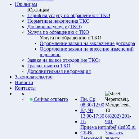
Юр.лицам
Юр.лицам
Тариф на услугу по обращению с ТКО
Нормативы накопления ТКО
Договор на услугу (ТКО)
Услуга по обращению с ТКО
Услуга по обращению с ТКО
Оформление заявки на заключение договора
Оформление заявки на внесение изменений
в договор
Заявка на вывоз отходов (не ТКО)
График вывоза ТКО
Дополнительная информация
Законодательство
Новости
Контакты
Сейчас открыто
Пн, Ср
Череповец,
08:30-12:00
Менделеева
Вт, Чт
10
13:00-17:30
8(8202) 201-
Пт
901
Приема нет
info@sled35.ru
Сб-Вс
Заказать
Выходной
звонок