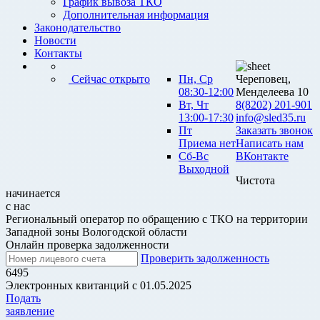
График вывоза ТКО
Дополнительная информация
Законодательство
Новости
Контакты
Сейчас открыто
Пн, Ср
Череповец,
08:30-12:00
Менделеева 10
Вт, Чт
8(8202) 201-901
13:00-17:30
info@sled35.ru
Пт
Заказать звонок
Приема нет
Написать нам
Сб-Вс
ВКонтакте
Выходной
Чистота
начинается
с нас
Региональный оператор по обращению с ТКО на территории
Западной зоны Вологодской области
Онлайн проверка задолженности
Проверить задолженность
6495
Электронных квитанций с 01.05.2025
Подать
заявление