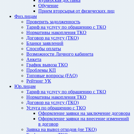
Курьерская доставка
Обучение
Прием вторсырья от физических лиц
Физ.лицам
Проверить задолженность
Тариф на услугу по обращению с ТКО
Нормативы накопления ТКО
Договор на услугу (ТКО)
Бланки заявлений
Способы оплаты
Возможности Личного кабинета
Анкета
График вывоза ТКО
Проблемы КП
Типовые вопросы (FAQ)
Рейтинг УК
Юр.лицам
Тариф на услугу по обращению с ТКО
Нормативы накопления ТКО
Договор на услугу (ТКО)
Услуга по обращению с ТКО
Оформление заявки на заключение договора
Оформление заявки на внесение изменений
в договор
Заявка на вывоз отходов (не ТКО)