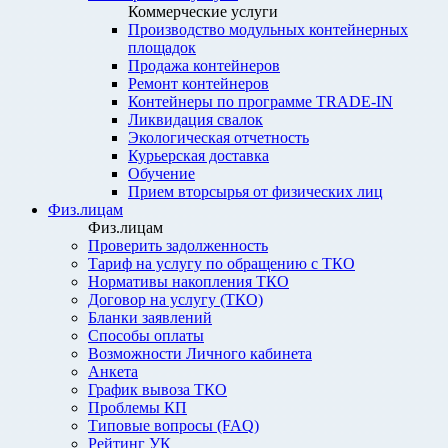
Коммерческие услуги
Производство модульных контейнерных
площадок
Продажа контейнеров
Ремонт контейнеров
Контейнеры по программе TRADE-IN
Ликвидация свалок
Экологическая отчетность
Курьерская доставка
Обучение
Прием вторсырья от физических лиц
Физ.лицам
Физ.лицам
Проверить задолженность
Тариф на услугу по обращению с ТКО
Нормативы накопления ТКО
Договор на услугу (ТКО)
Бланки заявлений
Способы оплаты
Возможности Личного кабинета
Анкета
График вывоза ТКО
Проблемы КП
Типовые вопросы (FAQ)
Рейтинг УК