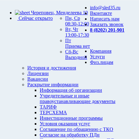
info@sled35.ru
Череповец, Менделеева 10
Вконтакте
Сейчас открыто
Пн, Ср
Написать нам
08:30-12:00
Заказать звонок
Вт, Чт
8 (8202) 201-901
13:00-17:30
Пт
Приема нет
Компания
Сб-Вс
Услуги
Выходной
Физ.лицам
История и достижения
Лицензии
Вакансии
Раскрытие информации
Информация об организации
Учредительные и иные
правоустанавливающие документы
ТАРИФ
ТЕРСХЕМА
Инвестиционные программы
Условия оказания услуг
Соглашение по обращению с ТКО
Согласие на обработку ПДн