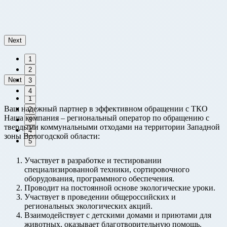
Next
1
2
Next
3
4
1
Ваш надежный партнер в эффективном обращении с ТКО
2
Наша компания – региональный оператор по обращению с
3
твердыми коммунальными отходами на территории Западной
4
зоны Вологодской области:
5
Участвует в разработке и тестировании
специализированной техники, сортировочного
оборудования, программного обеспечения.
Проводит на постоянной основе экологические уроки.
Участвует в проведении общероссийских и
региональных экологических акций.
Взаимодействует с детскими домами и приютами для
животных, оказывает благотворительную помощь.