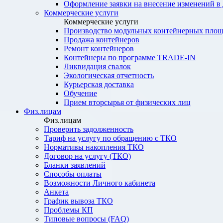
Оформление заявки на внесение изменений в
Коммерческие услуги
Коммерческие услуги
Производство модульных контейнерных площ
Продажа контейнеров
Ремонт контейнеров
Контейнеры по программе TRADE-IN
Ликвидация свалок
Экологическая отчетность
Курьерская доставка
Обучение
Прием вторсырья от физических лиц
Физ.лицам
Физ.лицам
Проверить задолженность
Тариф на услугу по обращению с ТКО
Нормативы накопления ТКО
Договор на услугу (ТКО)
Бланки заявлений
Способы оплаты
Возможности Личного кабинета
Анкета
График вывоза ТКО
Проблемы КП
Типовые вопросы (FAQ)