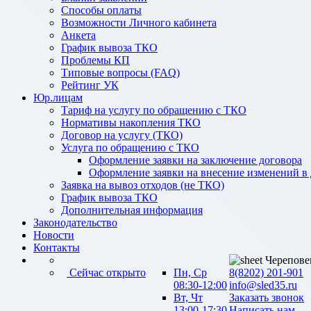
Способы оплаты
Возможности Личного кабинета
Анкета
График вывоза ТКО
Проблемы КП
Типовые вопросы (FAQ)
Рейтинг УК
Юр.лицам
Тариф на услугу по обращению с ТКО
Нормативы накопления ТКО
Договор на услугу (ТКО)
Услуга по обращению с ТКО
Оформление заявки на заключение договора
Оформление заявки на внесение изменений в
Заявка на вывоз отходов (не ТКО)
График вывоза ТКО
Дополнительная информация
Законодательство
Новости
Контакты
Черепове
Сейчас открыто
Пн, Ср
8(8202) 201-901
08:30-12:00
info@sled35.ru
Вт, Чт
Заказать звонок
13:00-17:30
Написать нам