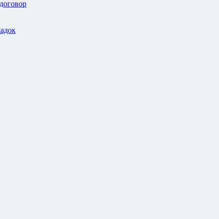
 договор
адок