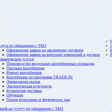
И
слуга по обращению с ТКО
Оформление заявки на заключение договора
Оформление заявки на внесение изменений в договор
оммерческие услуги
Производство модульных контейнерных площадок
Продажа контейнеров
Ремонт контейнеров
Контейнеры по программе TRADE-IN
Ликвидация свалок
Экологическая отчетность
Курьерская доставка
Обучение
Прием вторсырья от физических лиц
ариф на услугу по обращению с ТКО