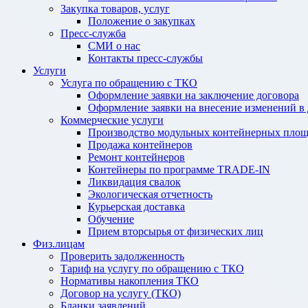
Закупка товаров, услуг
Положение о закупках
Пресс-служба
СМИ о нас
Контакты пресс-службы
Услуги
Услуга по обращению с ТКО
Оформление заявки на заключение договора
Оформление заявки на внесение изменений в
Коммерческие услуги
Производство модульных контейнерных площ
Продажа контейнеров
Ремонт контейнеров
Контейнеры по программе TRADE-IN
Ликвидация свалок
Экологическая отчетность
Курьерская доставка
Обучение
Прием вторсырья от физических лиц
Физ.лицам
Проверить задолженность
Тариф на услугу по обращению с ТКО
Нормативы накопления ТКО
Договор на услугу (ТКО)
Бланки заявлений