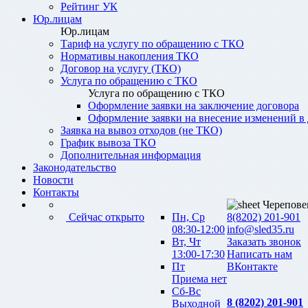
Рейтинг УК
Юр.лицам
Юр.лицам
Тариф на услугу по обращению с ТКО
Нормативы накопления ТКО
Договор на услугу (ТКО)
Услуга по обращению с ТКО
Услуга по обращению с ТКО
Оформление заявки на заключение договора
Оформление заявки на внесение изменений в
Заявка на вывоз отходов (не ТКО)
График вывоза ТКО
Дополнительная информация
Законодательство
Новости
Контакты
Черепове
Сейчас открыто
Пн, Ср
8(8202) 201-901
08:30-12:00
info@sled35.ru
Вт, Чт
Заказать звонок
13:00-17:30
Написать нам
Пт
ВКонтакте
Приема нет
Сб-Вс
8 (8202) 201-901
Выходной