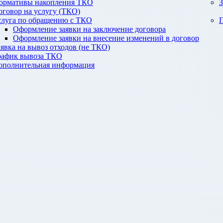
ормативы накопления ТКО
З
оговор на услугу (ТКО)
слуга по обращению с ТКО
П
Оформление заявки на заключение договора
Оформление заявки на внесение изменений в договор
аявка на вывоз отходов (не ТКО)
рафик вывоза ТКО
ополнительная информация