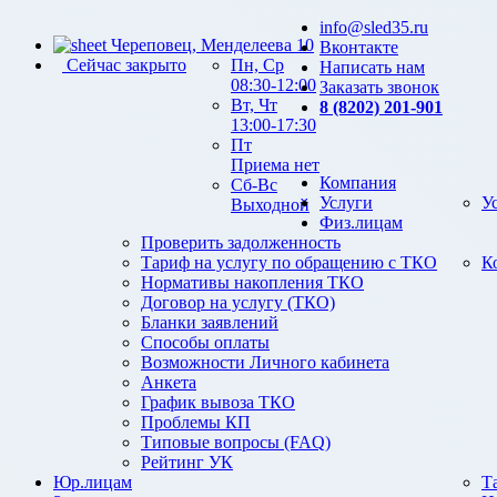
info@sled35.ru
Череповец, Менделеева 10
Вконтакте
Сейчас закрыто
Пн, Ср
Написать нам
08:30-12:00
Заказать звонок
Вт, Чт
8 (8202) 201-901
13:00-17:30
Пт
Приема нет
Компания
Сб-Вс
Услуги
У
Выходной
Физ.лицам
Проверить задолженность
Тариф на услугу по обращению с ТКО
К
Нормативы накопления ТКО
Договор на услугу (ТКО)
Бланки заявлений
Способы оплаты
Возможности Личного кабинета
Анкета
График вывоза ТКО
Проблемы КП
Типовые вопросы (FAQ)
Рейтинг УК
Юр.лицам
Т