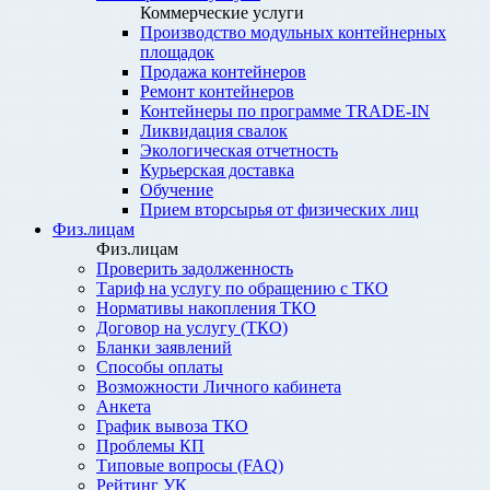
Коммерческие услуги
Производство модульных контейнерных
площадок
Продажа контейнеров
Ремонт контейнеров
Контейнеры по программе TRADE-IN
Ликвидация свалок
Экологическая отчетность
Курьерская доставка
Обучение
Прием вторсырья от физических лиц
Физ.лицам
Физ.лицам
Проверить задолженность
Тариф на услугу по обращению с ТКО
Нормативы накопления ТКО
Договор на услугу (ТКО)
Бланки заявлений
Способы оплаты
Возможности Личного кабинета
Анкета
График вывоза ТКО
Проблемы КП
Типовые вопросы (FAQ)
Рейтинг УК