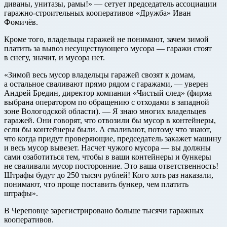
диваны, унитазы, рамы!» — сетует председатель ассоциации
гаражно-строительных кооперативов «Дружба» Иван
Фомичёв.
Кроме того, владельцы гаражей не понимают, зачем зимой
платить за вывоз несуществующего мусора — гаражи стоят
в снегу, значит, и мусора нет.
«Зимой весь мусор владельцы гаражей свозят к домам,
а остальное сваливают прямо рядом с гаражами, — уверен
Андрей Бредин, директор компании «Чистый след» (фирма
выбрана оператором по обращению с отходами в западной
зоне Вологодской области). — Я знаю многих владельцев
гаражей. Они говорят, что отвозили бы мусор в контейнеры,
если бы контейнеры были. А сваливают, потому что знают,
что когда придут проверяющие, председатель закажет машину
и весь мусор вывезет. Насчет чужого мусора — вы должны
сами озаботиться тем, чтобы в ваши контейнеры и бункеры
не сваливали мусор посторонние. Это ваша ответственность!
Штрафы будут до 250 тысяч рублей! Кого хоть раз наказали,
понимают, что проще поставить бункер, чем платить
штрафы».
В Череповце зарегистрировано больше тысячи гаражных
кооперативов.