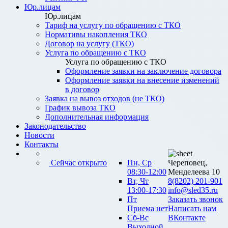
Юр.лицам
Юр.лицам
Тариф на услугу по обращению с ТКО
Нормативы накопления ТКО
Договор на услугу (ТКО)
Услуга по обращению с ТКО
Услуга по обращению с ТКО
Оформление заявки на заключение договора
Оформление заявки на внесение изменений
в договор
Заявка на вывоз отходов (не ТКО)
График вывоза ТКО
Дополнительная информация
Законодательство
Новости
Контакты
Сейчас открыто
Пн, Ср
Череповец,
08:30-12:00
Менделеева 10
Вт, Чт
8(8202) 201-901
13:00-17:30
info@sled35.ru
Пт
Заказать звонок
Приема нет
Написать нам
Сб-Вс
ВКонтакте
Выходной