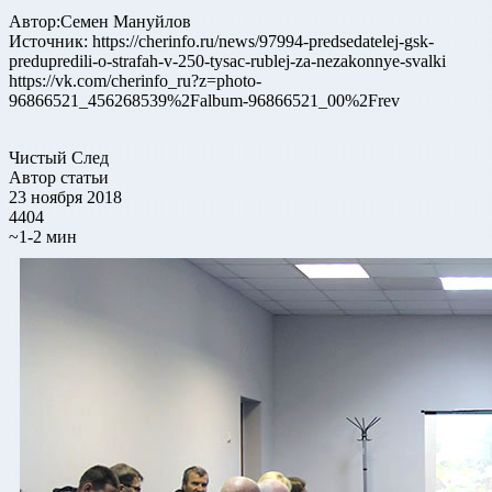
Автор:Семен Мануйлов
Источник: https://cherinfo.ru/news/97994-predsedatelej-gsk-
predupredili-o-strafah-v-250-tysac-rublej-za-nezakonnye-svalki
https://vk.com/cherinfo_ru?z=photo-
96866521_456268539%2Falbum-96866521_00%2Frev
Чистый След
Автор статьи
23 ноября 2018
4404
~1-2 мин