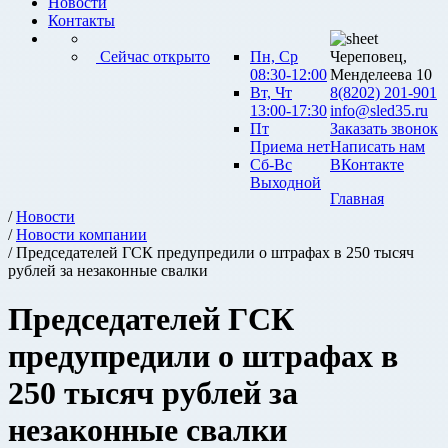
Новости
Контакты
Сейчас открыто
Пн, Ср
Череповец,
08:30-12:00
Менделеева 10
Вт, Чт
8(8202) 201-901
13:00-17:30
info@sled35.ru
Пт
Заказать звонок
Приема нет
Написать нам
Сб-Вс
ВКонтакте
Выходной
Главная
/
Новости
/
Новости компании
/ Председателей ГСК предупредили о штрафах в 250 тысяч
рублей за незаконные свалки
Председателей ГСК
предупредили о штрафах в
250 тысяч рублей за
незаконные свалки