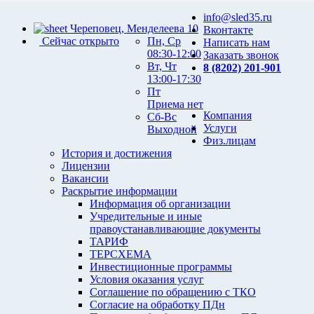
info@sled35.ru
Череповец, Менделеева 10
Вконтакте
Сейчас открыто
Пн, Ср
Написать нам
08:30-12:00
Заказать звонок
Вт, Чт
8 (8202) 201-901
13:00-17:30
Пт
Приема нет
Компания
Сб-Вс
Услуги
Выходной
Физ.лицам
История и достижения
Лицензии
Вакансии
Раскрытие информации
Информация об организации
Учредительные и иные
правоустанавливающие документы
ТАРИФ
ТЕРСХЕМА
Инвестиционные программы
Условия оказания услуг
Соглашение по обращению с ТКО
Согласие на обработку ПДн