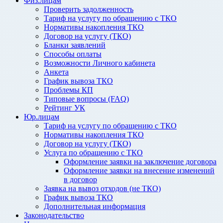
Физ.лицам
Проверить задолженность
Тариф на услугу по обращению с ТКО
Нормативы накопления ТКО
Договор на услугу (ТКО)
Бланки заявлений
Способы оплаты
Возможности Личного кабинета
Анкета
График вывоза ТКО
Проблемы КП
Типовые вопросы (FAQ)
Рейтинг УК
Юр.лицам
Тариф на услугу по обращению с ТКО
Нормативы накопления ТКО
Договор на услугу (ТКО)
Услуга по обращению с ТКО
Оформление заявки на заключение договора
Оформление заявки на внесение изменений
в договор
Заявка на вывоз отходов (не ТКО)
График вывоза ТКО
Дополнительная информация
Законодательство