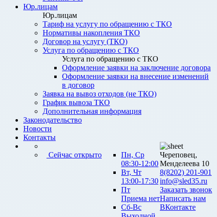
Юр.лицам
Юр.лицам
Тариф на услугу по обращению с ТКО
Нормативы накопления ТКО
Договор на услугу (ТКО)
Услуга по обращению с ТКО
Услуга по обращению с ТКО
Оформление заявки на заключение договора
Оформление заявки на внесение изменений
в договор
Заявка на вывоз отходов (не ТКО)
График вывоза ТКО
Дополнительная информация
Законодательство
Новости
Контакты
Сейчас открыто
Пн, Ср
Череповец,
08:30-12:00
Менделеева 10
Вт, Чт
8(8202) 201-901
13:00-17:30
info@sled35.ru
Пт
Заказать звонок
Приема нет
Написать нам
Сб-Вс
ВКонтакте
Выходной