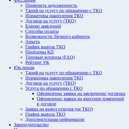
Физ.лицам
Проверить задолженность
Тариф на услугу по обращению с ТКО
Нормативы накопления ТКО
Договор на услугу (ТКО)
Бланки заявлений
Способы оплаты
Возможности Личного кабинета
Анкета
График вывоза ТКО
Проблемы КП
Типовые вопросы (FAQ)
Рейтинг УК
Юр.лицам
Тариф на услугу по обращению с ТКО
Нормативы накопления ТКО
Договор на услугу (ТКО)
Услуга по обращению с ТКО
Оформление заявки на заключение договора
Оформление заявки на внесение изменений
в договор
Заявка на вывоз отходов (не ТКО)
График вывоза ТКО
Дополнительная информация
Законодательство