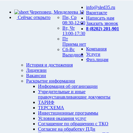
info@sled35.ru
Череповец, Менделеева 10
Вконтакте
Сейчас открыто
Пн, Ср
Написать нам
08:30-12:00
Заказать звонок
Вт, Чт
8 (8202) 201-901
13:00-17:30
Пт
Приема нет
Компания
Сб-Вс
Услуги
Выходной
Физ.лицам
История и достижения
Лицензии
Вакансии
Раскрытие информации
Информация об организации
Учредительные и иные
правоустанавливающие документы
ТАРИФ
ТЕРСХЕМА
Инвестиционные программы
Условия оказания услуг
Соглашение по обращению с ТКО
Согласие на обработку ПДн