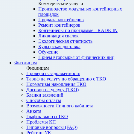
Коммерческие услуги
Производство модульных контейнерных
площадок
Продажа контейнеров
Ремонт контейнеров
Контейнеры по программе TRADE-IN
Ликвидация свалок
Экологическая отчетность
Курьерская доставка
Обучение
Прием вторсырья от физических лиц
Физ.лицам
Физ.лицам
Проверить задолженность
Тариф на услугу по обращению с ТКО
Нормативы накопления ТКО
Договор на услугу (ТКО)
Бланки заявлений
Способы оплаты
Возможности Личного кабинета
Анкета
График вывоза ТКО
Проблемы КП
Типовые вопросы (FAQ)
Рейтинг УК