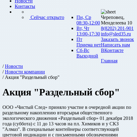
Новости
Контакты
Сейчас открыто
Пн, Ср
Череповец,
08:30-12:00
Менделеева 10
Вт, Чт
8(8202) 201-901
13:00-17:30
info@sled35.ru
Пт
Заказать звонок
Приема нет
Написать нам
Сб-Вс
ВКонтакте
Выходной
Главная
/
Новости
/
Новости компании
/ Акция "Раздельный сбор"
Акция "Раздельный сбор"
ООО «Чистый След» приняло участие в очередной акции по
раздельному накоплению вторсырья общественного
экологического движения «Раздельный сбор» 01 декабря 2018
года (суббота) с 11 до 13 часов на пл. Химиков и у СКЗ
"Алмаз". В специальные контейнеры соответствующей
цветовой индикации и с письменными обозначениями