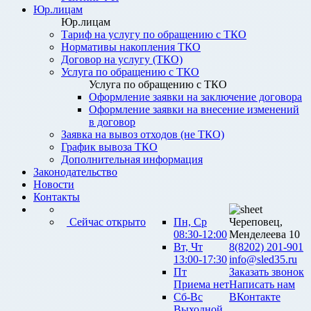
Юр.лицам
Юр.лицам
Тариф на услугу по обращению с ТКО
Нормативы накопления ТКО
Договор на услугу (ТКО)
Услуга по обращению с ТКО
Услуга по обращению с ТКО
Оформление заявки на заключение договора
Оформление заявки на внесение изменений
в договор
Заявка на вывоз отходов (не ТКО)
График вывоза ТКО
Дополнительная информация
Законодательство
Новости
Контакты
Сейчас открыто
Пн, Ср
Череповец,
08:30-12:00
Менделеева 10
Вт, Чт
8(8202) 201-901
13:00-17:30
info@sled35.ru
Пт
Заказать звонок
Приема нет
Написать нам
Сб-Вс
ВКонтакте
Выходной