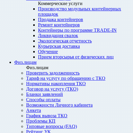
Коммерческие услуги
Производство модульных контейнерных
площадок
Продажа контейнеров
Ремонт контейнеров
Контейнеры по программе TRADE-IN
Ликвидация свалок
Экологическая отчетность
Курьерская доставка
Обучение
Прием вторсырья от физических лиц
Физ.лицам
Физ.лицам
Проверить задолженность
Тариф на услугу по обращению с ТКО
Нормативы накопления ТКО
Договор на услугу (ТКО)
Бланки заявлений
Способы оплаты
Возможности Личного кабинета
Анкета
График вывоза ТКО
Проблемы КП
Типовые вопросы (FAQ)
Рейтинг УК