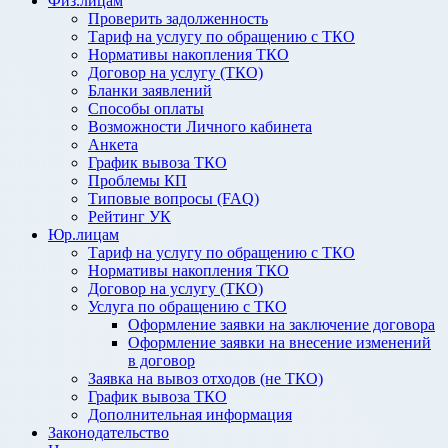
Физ.лицам
Проверить задолженность
Тариф на услугу по обращению с ТКО
Нормативы накопления ТКО
Договор на услугу (ТКО)
Бланки заявлений
Способы оплаты
Возможности Личного кабинета
Анкета
График вывоза ТКО
Проблемы КП
Типовые вопросы (FAQ)
Рейтинг УК
Юр.лицам
Тариф на услугу по обращению с ТКО
Нормативы накопления ТКО
Договор на услугу (ТКО)
Услуга по обращению с ТКО
Оформление заявки на заключение договора
Оформление заявки на внесение изменений
в договор
Заявка на вывоз отходов (не ТКО)
График вывоза ТКО
Дополнительная информация
Законодательство