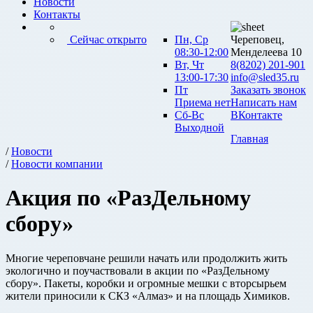
Новости
Контакты
Сейчас открыто
Пн, Ср
Череповец,
08:30-12:00
Менделеева 10
Вт, Чт
8(8202) 201-901
13:00-17:30
info@sled35.ru
Пт
Заказать звонок
Приема нет
Написать нам
Сб-Вс
ВКонтакте
Выходной
Главная
/
Новости
/
Новости компании
Акция по «РазДельному
сбору»
Многие череповчане решили начать или продолжить жить
экологично и поучаствовали в акции по «РазДельному
сбору». Пакеты, коробки и огромные мешки с вторсырьем
жители приносили к СКЗ «Алмаз» и на площадь Химиков.