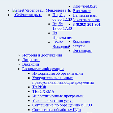
info@sled35.ru
Череповец, Менделеева 10
Вконтакте
Сейчас закрыто
Пн, Ср
Написать нам
08:30-12:00
Заказать звонок
Вт, Чт
8 (8202) 201-901
13:00-17:30
Пт
Приема нет
Компания
Сб-Вс
Услуги
Выходной
Физ.лицам
История и достижения
Лицензии
Вакансии
Раскрытие информации
Информация об организации
Учредительные и иные
правоустанавливающие документы
ТАРИФ
ТЕРСХЕМА
Инвестиционные программы
Условия оказания услуг
Соглашение по обращению с ТКО
Согласие на обработку ПДн