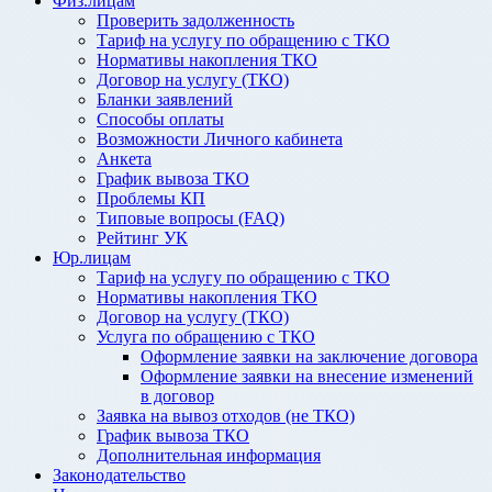
Физ.лицам
Проверить задолженность
Тариф на услугу по обращению с ТКО
Нормативы накопления ТКО
Договор на услугу (ТКО)
Бланки заявлений
Способы оплаты
Возможности Личного кабинета
Анкета
График вывоза ТКО
Проблемы КП
Типовые вопросы (FAQ)
Рейтинг УК
Юр.лицам
Тариф на услугу по обращению с ТКО
Нормативы накопления ТКО
Договор на услугу (ТКО)
Услуга по обращению с ТКО
Оформление заявки на заключение договора
Оформление заявки на внесение изменений
в договор
Заявка на вывоз отходов (не ТКО)
График вывоза ТКО
Дополнительная информация
Законодательство