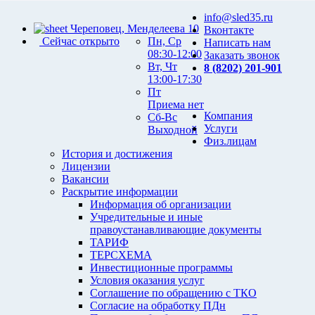
info@sled35.ru
Череповец, Менделеева 10
Вконтакте
Сейчас открыто
Пн, Ср
Написать нам
08:30-12:00
Заказать звонок
Вт, Чт
8 (8202) 201-901
13:00-17:30
Пт
Приема нет
Компания
Сб-Вс
Услуги
Выходной
Физ.лицам
История и достижения
Лицензии
Вакансии
Раскрытие информации
Информация об организации
Учредительные и иные
правоустанавливающие документы
ТАРИФ
ТЕРСХЕМА
Инвестиционные программы
Условия оказания услуг
Соглашение по обращению с ТКО
Согласие на обработку ПДн