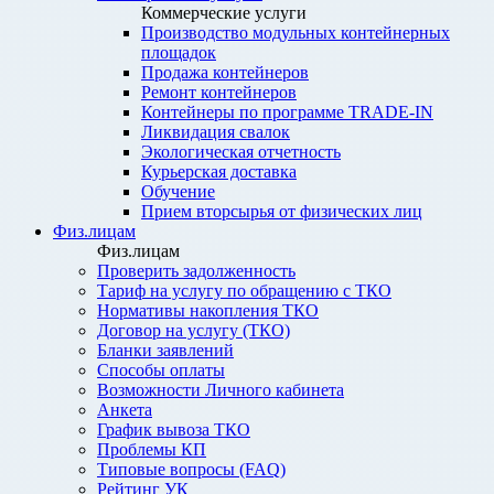
Коммерческие услуги
Производство модульных контейнерных
площадок
Продажа контейнеров
Ремонт контейнеров
Контейнеры по программе TRADE-IN
Ликвидация свалок
Экологическая отчетность
Курьерская доставка
Обучение
Прием вторсырья от физических лиц
Физ.лицам
Физ.лицам
Проверить задолженность
Тариф на услугу по обращению с ТКО
Нормативы накопления ТКО
Договор на услугу (ТКО)
Бланки заявлений
Способы оплаты
Возможности Личного кабинета
Анкета
График вывоза ТКО
Проблемы КП
Типовые вопросы (FAQ)
Рейтинг УК