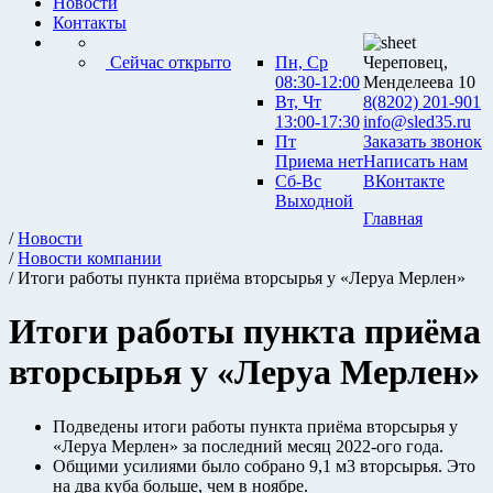
Новости
Контакты
Сейчас открыто
Пн, Ср
Череповец,
08:30-12:00
Менделеева 10
Вт, Чт
8(8202) 201-901
13:00-17:30
info@sled35.ru
Пт
Заказать звонок
Приема нет
Написать нам
Сб-Вс
ВКонтакте
Выходной
Главная
/
Новости
/
Новости компании
/ Итоги работы пункта приёма вторсырья у «Леруа Мерлен»
Итоги работы пункта приёма
вторсырья у «Леруа Мерлен»
Подведены итоги работы пункта приёма вторсырья у
«Леруа Мерлен» за последний месяц 2022-ого года.
Общими усилиями было собрано 9,1 м3 вторсырья. Это
на два куба больше, чем в ноябре.