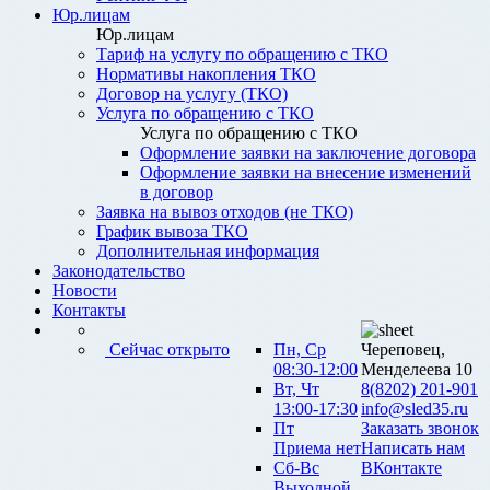
Юр.лицам
Юр.лицам
Тариф на услугу по обращению с ТКО
Нормативы накопления ТКО
Договор на услугу (ТКО)
Услуга по обращению с ТКО
Услуга по обращению с ТКО
Оформление заявки на заключение договора
Оформление заявки на внесение изменений
в договор
Заявка на вывоз отходов (не ТКО)
График вывоза ТКО
Дополнительная информация
Законодательство
Новости
Контакты
Сейчас открыто
Пн, Ср
Череповец,
08:30-12:00
Менделеева 10
Вт, Чт
8(8202) 201-901
13:00-17:30
info@sled35.ru
Пт
Заказать звонок
Приема нет
Написать нам
Сб-Вс
ВКонтакте
Выходной