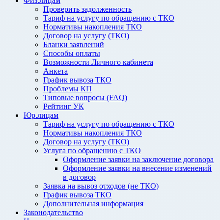
Физ.лицам
Проверить задолженность
Тариф на услугу по обращению с ТКО
Нормативы накопления ТКО
Договор на услугу (ТКО)
Бланки заявлений
Способы оплаты
Возможности Личного кабинета
Анкета
График вывоза ТКО
Проблемы КП
Типовые вопросы (FAQ)
Рейтинг УК
Юр.лицам
Тариф на услугу по обращению с ТКО
Нормативы накопления ТКО
Договор на услугу (ТКО)
Услуга по обращению с ТКО
Оформление заявки на заключение договора
Оформление заявки на внесение изменений
в договор
Заявка на вывоз отходов (не ТКО)
График вывоза ТКО
Дополнительная информация
Законодательство