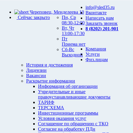
info@sled35.ru
Череповец, Менделеева 10
Вконтакте
Сейчас закрыто
Пн, Ср
Написать нам
08:30-12:00
Заказать звонок
Вт, Чт
8 (8202) 201-901
13:00-17:30
Пт
Приема нет
Компания
Сб-Вс
Услуги
Выходной
Физ.лицам
История и достижения
Лицензии
Вакансии
Раскрытие информации
Информация об организации
Учредительные и иные
правоустанавливающие документы
ТАРИФ
ТЕРСХЕМА
Инвестиционные программы
Условия оказания услуг
Соглашение по обращению с ТКО
Согласие на обработку ПДн