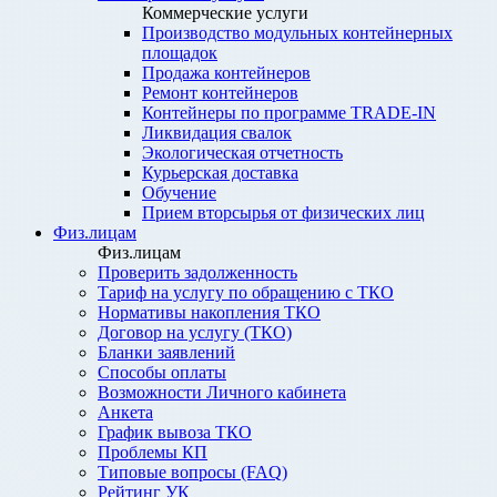
Коммерческие услуги
Производство модульных контейнерных
площадок
Продажа контейнеров
Ремонт контейнеров
Контейнеры по программе TRADE-IN
Ликвидация свалок
Экологическая отчетность
Курьерская доставка
Обучение
Прием вторсырья от физических лиц
Физ.лицам
Физ.лицам
Проверить задолженность
Тариф на услугу по обращению с ТКО
Нормативы накопления ТКО
Договор на услугу (ТКО)
Бланки заявлений
Способы оплаты
Возможности Личного кабинета
Анкета
График вывоза ТКО
Проблемы КП
Типовые вопросы (FAQ)
Рейтинг УК