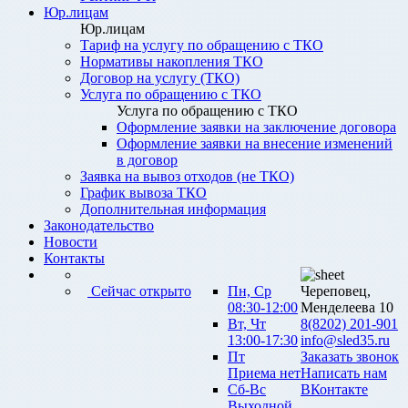
Юр.лицам
Юр.лицам
Тариф на услугу по обращению с ТКО
Нормативы накопления ТКО
Договор на услугу (ТКО)
Услуга по обращению с ТКО
Услуга по обращению с ТКО
Оформление заявки на заключение договора
Оформление заявки на внесение изменений
в договор
Заявка на вывоз отходов (не ТКО)
График вывоза ТКО
Дополнительная информация
Законодательство
Новости
Контакты
Сейчас открыто
Пн, Ср
Череповец,
08:30-12:00
Менделеева 10
Вт, Чт
8(8202) 201-901
13:00-17:30
info@sled35.ru
Пт
Заказать звонок
Приема нет
Написать нам
Сб-Вс
ВКонтакте
Выходной