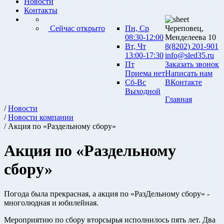
Новости
Контакты
Сейчас открыто
Пн, Ср
Череповец,
08:30-12:00
Менделеева 10
Вт, Чт
8(8202) 201-901
13:00-17:30
info@sled35.ru
Пт
Заказать звонок
Приема нет
Написать нам
Сб-Вс
ВКонтакте
Выходной
Главная
/
Новости
/
Новости компании
/ Акция по «Раздельному сбору»
Акция по «Раздельному
сбору»
Погода была прекрасная, а акция по «РазДельному сбору» -
многолюдная и юбилейная.
Мероприятию по сбору вторсырья исполнилось пять лет. Два