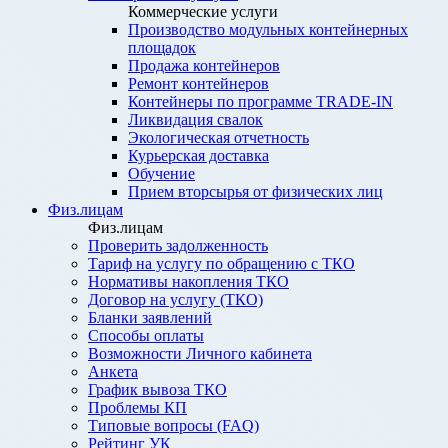
Коммерческие услуги
Производство модульных контейнерных
площадок
Продажа контейнеров
Ремонт контейнеров
Контейнеры по программе TRADE-IN
Ликвидация свалок
Экологическая отчетность
Курьерская доставка
Обучение
Прием вторсырья от физических лиц
Физ.лицам
Физ.лицам
Проверить задолженность
Тариф на услугу по обращению с ТКО
Нормативы накопления ТКО
Договор на услугу (ТКО)
Бланки заявлений
Способы оплаты
Возможности Личного кабинета
Анкета
График вывоза ТКО
Проблемы КП
Типовые вопросы (FAQ)
Рейтинг УК