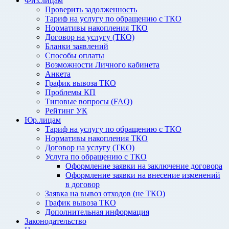
Физ.лицам
Проверить задолженность
Тариф на услугу по обращению с ТКО
Нормативы накопления ТКО
Договор на услугу (ТКО)
Бланки заявлений
Способы оплаты
Возможности Личного кабинета
Анкета
График вывоза ТКО
Проблемы КП
Типовые вопросы (FAQ)
Рейтинг УК
Юр.лицам
Тариф на услугу по обращению с ТКО
Нормативы накопления ТКО
Договор на услугу (ТКО)
Услуга по обращению с ТКО
Оформление заявки на заключение договора
Оформление заявки на внесение изменений
в договор
Заявка на вывоз отходов (не ТКО)
График вывоза ТКО
Дополнительная информация
Законодательство