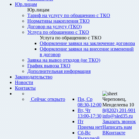
Юр.лицам
Юр.лицам
Тариф на услугу по обращению с ТКО
Нормативы накопления ТКО
Договор на услугу (ТКО)
Услуга по обращению с ТКО
Услуга по обращению с ТКО
Оформление заявки на заключение договора
Оформление заявки на внесение изменений
в договор
Заявка на вывоз отходов (не ТКО)
График вывоза ТКО
Дополнительная информация
Законодательство
Новости
Контакты
Сейчас открыто
Пн, Ср
Череповец,
08:30-12:00
Менделеева 10
Вт, Чт
8(8202) 201-901
13:00-17:30
info@sled35.ru
Пт
Заказать звонок
Приема нет
Написать нам
Сб-Вс
ВКонтакте
Выходной