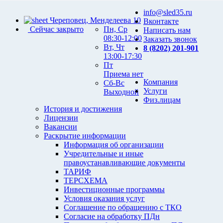
info@sled35.ru
Череповец, Менделеева 10
Вконтакте
Сейчас закрыто
Пн, Ср
Написать нам
08:30-12:00
Заказать звонок
Вт, Чт
8 (8202) 201-901
13:00-17:30
Пт
Приема нет
Компания
Сб-Вс
Услуги
Выходной
Физ.лицам
История и достижения
Лицензии
Вакансии
Раскрытие информации
Информация об организации
Учредительные и иные
правоустанавливающие документы
ТАРИФ
ТЕРСХЕМА
Инвестиционные программы
Условия оказания услуг
Соглашение по обращению с ТКО
Согласие на обработку ПДн