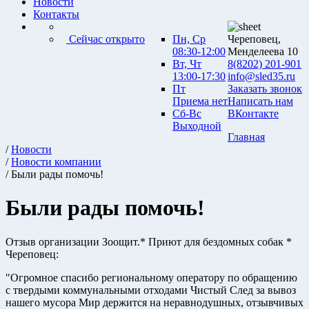
Новости
Контакты
Сейчас открыто
Пн, Ср
Череповец,
08:30-12:00
Менделеева 10
Вт, Чт
8(8202) 201-901
13:00-17:30
info@sled35.ru
Пт
Заказать звонок
Приема нет
Написать нам
Сб-Вс
ВКонтакте
Выходной
Главная
/
Новости
/
Новости компании
/ Были рады помочь!
Были рады помочь!
Отзыв организации Зоощит.* Приют для бездомных собак *
Череповец:
"Огромное спасибо региональному оператору по обращению
с твердыми коммунальными отходами Чистый След за вывоз
нашего мусора Мир держится на неравнодушных, отзывчивых