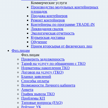
Коммерческие услуги
Производство модульных контейнерных
площадок
Продажа контейнеров
Ремонт контейнеров
Контейнеры по программе TRADE-IN
Ликвидация свалок
Экологическая отчетность
Курьерская доставка
Обучение
Прием вторсырья от физических лиц
Физ.лицам
Физ.лицам
Проверить задолженность
Тариф на услугу по обращению с ТКО
Нормативы накопления ТКО
Договор на услугу (ТКО)
Бланки заявлений
Способы оплаты
Возможности Личного кабинета
Анкета
График вывоза ТКО
Проблемы КП
Типовые вопросы (FAQ)
Рейтинг УК