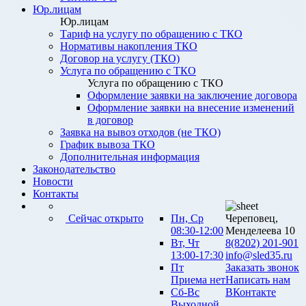
Юр.лицам
Юр.лицам
Тариф на услугу по обращению с ТКО
Нормативы накопления ТКО
Договор на услугу (ТКО)
Услуга по обращению с ТКО
Услуга по обращению с ТКО
Оформление заявки на заключение договора
Оформление заявки на внесение изменений
в договор
Заявка на вывоз отходов (не ТКО)
График вывоза ТКО
Дополнительная информация
Законодательство
Новости
Контакты
Сейчас открыто
Пн, Ср
Череповец,
08:30-12:00
Менделеева 10
Вт, Чт
8(8202) 201-901
13:00-17:30
info@sled35.ru
Пт
Заказать звонок
Приема нет
Написать нам
Сб-Вс
ВКонтакте
Выходной