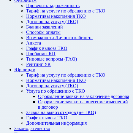
Физ.лицам
Проверить задолженность
Тариф на услугу по обращению с ТКО
Нормативы накопления ТКО
Договор на услугу (ТКО)
Бланки заявлений
Способы оплаты
Возможности Личного кабинета
Анкета
График вывоза ТКО
Проблемы КП
Типовые вопросы (FAQ)
Рейтинг УК
Юр.лицам
Тариф на услугу по обращению с ТКО
Нормативы накопления ТКО
Договор на услугу (ТКО)
Услуга по обращению с ТКО
Оформление заявки на заключение договора
Оформление заявки на внесение изменений
в договор
Заявка на вывоз отходов (не ТКО)
График вывоза ТКО
Дополнительная информация
Законодательство