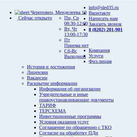
info@sled35.ru
Череповец, Менделеева 10
Вконтакте
Сейчас открыто
Пн, Ср
Написать нам
08:30-12:00
Заказать звонок
Вт, Чт
8 (8202) 201-901
13:00-17:30
Пт
Приема нет
Компания
Сб-Вс
Услуги
Выходной
Физ.лицам
История и достижения
Лицензии
Вакансии
Раскрытие информации
Информация об организации
Учредительные и иные
правоустанавливающие документы
ТАРИФ
ТЕРСХЕМА
Инвестиционные программы
Условия оказания услуг
Соглашение по обращению с ТКО
Согласие на обработку ПДн