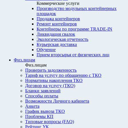
Коммерческие услуги
Производство модульных контейнерных
площадок
Продажа контейнеров
Ремонт контейнеров
Контейнеры по программе TRADE-IN
Ликвидация свалок
Экологическая отчетность
Курьерская доставка
Обучение
Прием вторсырья от физических лиц
Физ.лицам
Физ.лицам
Проверить задолженность
Тариф на услугу по обращению с ТКО
Нормативы накопления ТКО
Договор на услугу (ТКО)
Бланки заявлений
Способы оплаты
Возможности Личного кабинета
Анкета
График вывоза ТКО
Проблемы КП
Типовые вопросы (FAQ)
Рейтинг УК