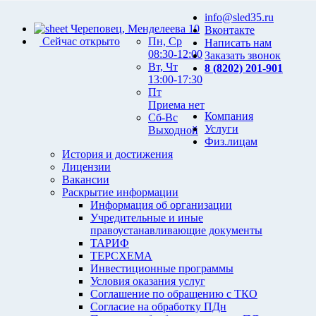
info@sled35.ru
Череповец, Менделеева 10
Вконтакте
Сейчас открыто
Пн, Ср
Написать нам
08:30-12:00
Заказать звонок
Вт, Чт
8 (8202) 201-901
13:00-17:30
Пт
Приема нет
Компания
Сб-Вс
Услуги
Выходной
Физ.лицам
История и достижения
Лицензии
Вакансии
Раскрытие информации
Информация об организации
Учредительные и иные
правоустанавливающие документы
ТАРИФ
ТЕРСХЕМА
Инвестиционные программы
Условия оказания услуг
Соглашение по обращению с ТКО
Согласие на обработку ПДн