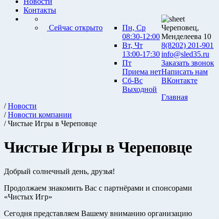
Новости
Контакты
Сейчас открыто
Пн, Ср
Череповец,
08:30-12:00
Менделеева 10
Вт, Чт
8(8202) 201-901
13:00-17:30
info@sled35.ru
Пт
Заказать звонок
Приема нет
Написать нам
Сб-Вс
ВКонтакте
Выходной
Главная
/
Новости
/
Новости компании
/ Чистые Игры в Череповце
Чистые Игры в Череповце
Добрый солнечный день, друзья!
Продолжаем знакомить Вас с партнёрами и спонсорами
«Чистых Игр»
Сегодня представляем Вашему вниманию организацию