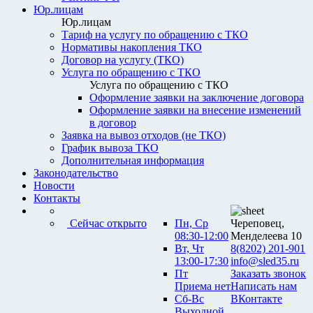
Юр.лицам
Юр.лицам
Тариф на услугу по обращению с ТКО
Нормативы накопления ТКО
Договор на услугу (ТКО)
Услуга по обращению с ТКО
Услуга по обращению с ТКО
Оформление заявки на заключение договора
Оформление заявки на внесение изменений
в договор
Заявка на вывоз отходов (не ТКО)
График вывоза ТКО
Дополнительная информация
Законодательство
Новости
Контакты
Сейчас открыто
Пн, Ср
Череповец,
08:30-12:00
Менделеева 10
Вт, Чт
8(8202) 201-901
13:00-17:30
info@sled35.ru
Пт
Заказать звонок
Приема нет
Написать нам
Сб-Вс
ВКонтакте
Выходной