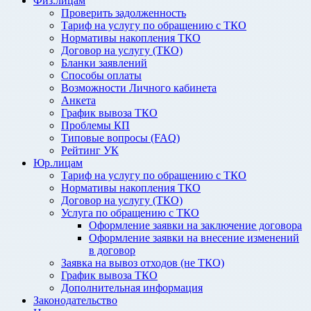
Физ.лицам
Проверить задолженность
Тариф на услугу по обращению с ТКО
Нормативы накопления ТКО
Договор на услугу (ТКО)
Бланки заявлений
Способы оплаты
Возможности Личного кабинета
Анкета
График вывоза ТКО
Проблемы КП
Типовые вопросы (FAQ)
Рейтинг УК
Юр.лицам
Тариф на услугу по обращению с ТКО
Нормативы накопления ТКО
Договор на услугу (ТКО)
Услуга по обращению с ТКО
Оформление заявки на заключение договора
Оформление заявки на внесение изменений
в договор
Заявка на вывоз отходов (не ТКО)
График вывоза ТКО
Дополнительная информация
Законодательство