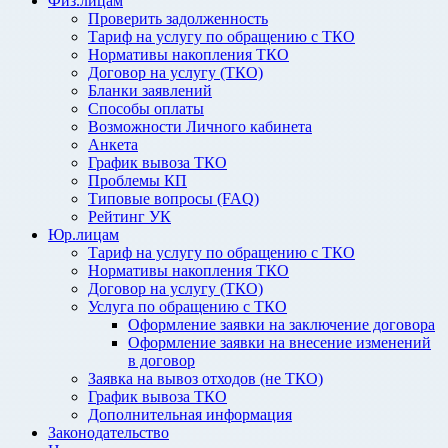
Физ.лицам
Проверить задолженность
Тариф на услугу по обращению с ТКО
Нормативы накопления ТКО
Договор на услугу (ТКО)
Бланки заявлений
Способы оплаты
Возможности Личного кабинета
Анкета
График вывоза ТКО
Проблемы КП
Типовые вопросы (FAQ)
Рейтинг УК
Юр.лицам
Тариф на услугу по обращению с ТКО
Нормативы накопления ТКО
Договор на услугу (ТКО)
Услуга по обращению с ТКО
Оформление заявки на заключение договора
Оформление заявки на внесение изменений
в договор
Заявка на вывоз отходов (не ТКО)
График вывоза ТКО
Дополнительная информация
Законодательство