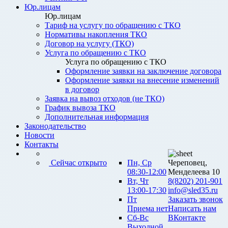
Юр.лицам
Юр.лицам
Тариф на услугу по обращению с ТКО
Нормативы накопления ТКО
Договор на услугу (ТКО)
Услуга по обращению с ТКО
Услуга по обращению с ТКО
Оформление заявки на заключение договора
Оформление заявки на внесение изменений
в договор
Заявка на вывоз отходов (не ТКО)
График вывоза ТКО
Дополнительная информация
Законодательство
Новости
Контакты
Сейчас открыто
Пн, Ср
Череповец,
08:30-12:00
Менделеева 10
Вт, Чт
8(8202) 201-901
13:00-17:30
info@sled35.ru
Пт
Заказать звонок
Приема нет
Написать нам
Сб-Вс
ВКонтакте
Выходной