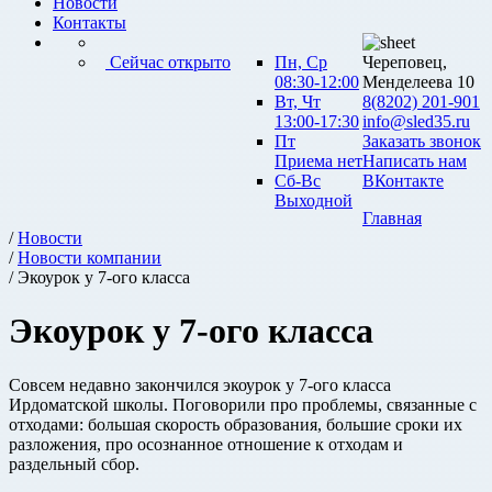
Новости
Контакты
Сейчас открыто
Пн, Ср
Череповец,
08:30-12:00
Менделеева 10
Вт, Чт
8(8202) 201-901
13:00-17:30
info@sled35.ru
Пт
Заказать звонок
Приема нет
Написать нам
Сб-Вс
ВКонтакте
Выходной
Главная
/
Новости
/
Новости компании
/ Экоурок у 7-ого класса
Экоурок у 7-ого класса
Совсем недавно закончился экоурок у 7-ого класса
Ирдоматской школы. Поговорили про проблемы, связанные с
отходами: большая скорость образования, большие сроки их
разложения, про осознанное отношение к отходам и
раздельный сбор.