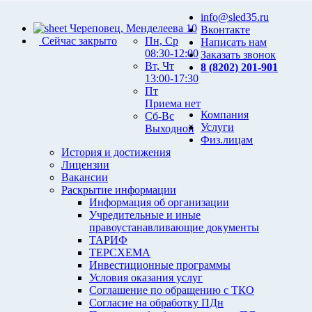
info@sled35.ru
Череповец, Менделеева 10
Вконтакте
Сейчас закрыто
Пн, Ср
Написать нам
08:30-12:00
Заказать звонок
Вт, Чт
8 (8202) 201-901
13:00-17:30
Пт
Приема нет
Компания
Сб-Вс
Услуги
Выходной
Физ.лицам
История и достижения
Лицензии
Вакансии
Раскрытие информации
Информация об организации
Учредительные и иные
правоустанавливающие документы
ТАРИФ
ТЕРСХЕМА
Инвестиционные программы
Условия оказания услуг
Соглашение по обращению с ТКО
Согласие на обработку ПДн