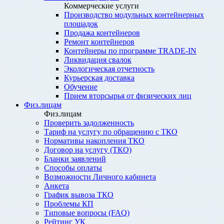
Коммерческие услуги
Производство модульных контейнерных
площадок
Продажа контейнеров
Ремонт контейнеров
Контейнеры по программе TRADE-IN
Ликвидация свалок
Экологическая отчетность
Курьерская доставка
Обучение
Прием вторсырья от физических лиц
Физ.лицам
Физ.лицам
Проверить задолженность
Тариф на услугу по обращению с ТКО
Нормативы накопления ТКО
Договор на услугу (ТКО)
Бланки заявлений
Способы оплаты
Возможности Личного кабинета
Анкета
График вывоза ТКО
Проблемы КП
Типовые вопросы (FAQ)
Рейтинг УК