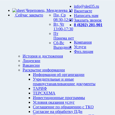
info@sled35.ru
Череповец, Менделеева 10
Вконтакте
Сейчас закрыто
Пн, Ср
Написать нам
08:30-12:00
Заказать звонок
Вт, Чт
8 (8202) 201-901
13:00-17:30
Пт
Приема нет
Компания
Сб-Вс
Услуги
Выходной
Физ.лицам
История и достижения
Лицензии
Вакансии
Раскрытие информации
Информация об организации
Учредительные и иные
правоустанавливающие документы
ТАРИФ
ТЕРСХЕМА
Инвестиционные программы
Условия оказания услуг
Соглашение по обращению с ТКО
Согласие на обработку ПДн