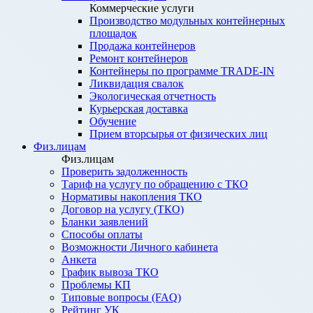
Коммерческие услуги
Производство модульных контейнерных
площадок
Продажа контейнеров
Ремонт контейнеров
Контейнеры по программе TRADE-IN
Ликвидация свалок
Экологическая отчетность
Курьерская доставка
Обучение
Прием вторсырья от физических лиц
Физ.лицам
Физ.лицам
Проверить задолженность
Тариф на услугу по обращению с ТКО
Нормативы накопления ТКО
Договор на услугу (ТКО)
Бланки заявлений
Способы оплаты
Возможности Личного кабинета
Анкета
График вывоза ТКО
Проблемы КП
Типовые вопросы (FAQ)
Рейтинг УК