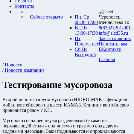
Новости
Контакты
Сейчас открыто
Пн, Ср
Череповец,
08:30-12:00
Менделеева 10
Вт, Чт
8(8202) 201-901
13:00-17:30
info@sled35.ru
Пт
Заказать звонок
Приема нет
Написать нам
Сб-Вс
ВКонтакте
Выходной
Главная
/
Новости
/
Новости компании
Тестирование мусоровоза
Второй день тестируем мусоровоз HIDRO-MAK с функцией
мойки контейнеров на шасси КАМАЗ. Клининг контейнеров
проводится рядом с КП.
Мусоровоз оснащен двумя раздельными баками из
нержавеющей стали - под чистую и грязную воду, двумя
водяными насосами. Баки поднимаются и опрокидываются