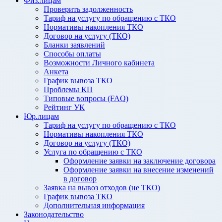
Физ.лицам
Проверить задолженность
Тариф на услугу по обращению с ТКО
Нормативы накопления ТКО
Договор на услугу (ТКО)
Бланки заявлений
Способы оплаты
Возможности Личного кабинета
Анкета
График вывоза ТКО
Проблемы КП
Типовые вопросы (FAQ)
Рейтинг УК
Юр.лицам
Тариф на услугу по обращению с ТКО
Нормативы накопления ТКО
Договор на услугу (ТКО)
Услуга по обращению с ТКО
Оформление заявки на заключение договора
Оформление заявки на внесение изменений
в договор
Заявка на вывоз отходов (не ТКО)
График вывоза ТКО
Дополнительная информация
Законодательство