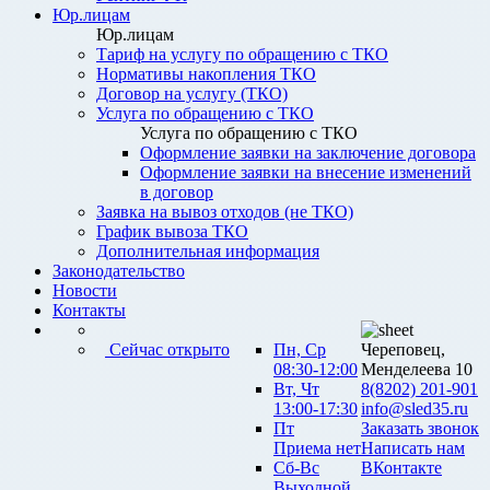
Юр.лицам
Юр.лицам
Тариф на услугу по обращению с ТКО
Нормативы накопления ТКО
Договор на услугу (ТКО)
Услуга по обращению с ТКО
Услуга по обращению с ТКО
Оформление заявки на заключение договора
Оформление заявки на внесение изменений
в договор
Заявка на вывоз отходов (не ТКО)
График вывоза ТКО
Дополнительная информация
Законодательство
Новости
Контакты
Сейчас открыто
Пн, Ср
Череповец,
08:30-12:00
Менделеева 10
Вт, Чт
8(8202) 201-901
13:00-17:30
info@sled35.ru
Пт
Заказать звонок
Приема нет
Написать нам
Сб-Вс
ВКонтакте
Выходной