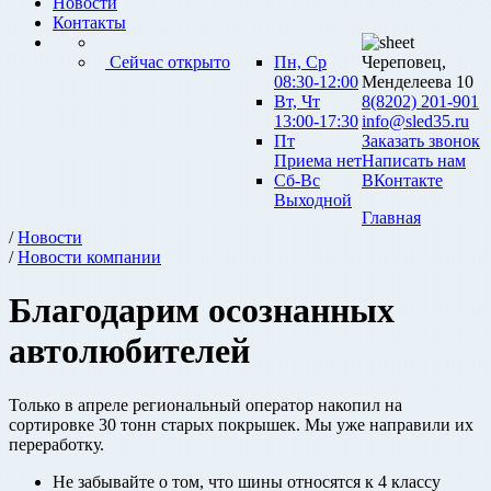
Новости
Контакты
Сейчас открыто
Пн, Ср
Череповец,
08:30-12:00
Менделеева 10
Вт, Чт
8(8202) 201-901
13:00-17:30
info@sled35.ru
Пт
Заказать звонок
Приема нет
Написать нам
Сб-Вс
ВКонтакте
Выходной
Главная
/
Новости
/
Новости компании
Благодарим осознанных
автолюбителей
Только в апреле региональный оператор накопил на
сортировке 30 тонн старых покрышек. Мы уже направили их
переработку.
Не забывайте о том, что шины относятся к 4 классу