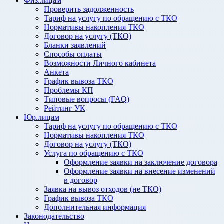
Физ.лицам
Проверить задолженность
Тариф на услугу по обращению с ТКО
Нормативы накопления ТКО
Договор на услугу (ТКО)
Бланки заявлений
Способы оплаты
Возможности Личного кабинета
Анкета
График вывоза ТКО
Проблемы КП
Типовые вопросы (FAQ)
Рейтинг УК
Юр.лицам
Тариф на услугу по обращению с ТКО
Нормативы накопления ТКО
Договор на услугу (ТКО)
Услуга по обращению с ТКО
Оформление заявки на заключение договора
Оформление заявки на внесение изменений
в договор
Заявка на вывоз отходов (не ТКО)
График вывоза ТКО
Дополнительная информация
Законодательство