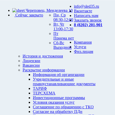
info@sled35.ru
Череповец, Менделеева 10
Вконтакте
Сейчас закрыто
Пн, Ср
Написать нам
08:30-12:00
Заказать звонок
Вт, Чт
8 (8202) 201-901
13:00-17:30
Пт
Приема нет
Компания
Сб-Вс
Услуги
Выходной
Физ.лицам
История и достижения
Лицензии
Вакансии
Раскрытие информации
Информация об организации
Учредительные и иные
правоустанавливающие документы
ТАРИФ
ТЕРСХЕМА
Инвестиционные программы
Условия оказания услуг
Соглашение по обращению с ТКО
Согласие на обработку ПДн