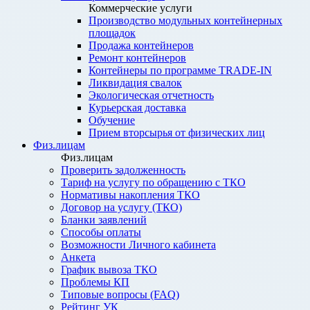
Коммерческие услуги
Производство модульных контейнерных
площадок
Продажа контейнеров
Ремонт контейнеров
Контейнеры по программе TRADE-IN
Ликвидация свалок
Экологическая отчетность
Курьерская доставка
Обучение
Прием вторсырья от физических лиц
Физ.лицам
Физ.лицам
Проверить задолженность
Тариф на услугу по обращению с ТКО
Нормативы накопления ТКО
Договор на услугу (ТКО)
Бланки заявлений
Способы оплаты
Возможности Личного кабинета
Анкета
График вывоза ТКО
Проблемы КП
Типовые вопросы (FAQ)
Рейтинг УК