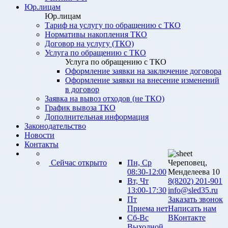
Юр.лицам
Юр.лицам
Тариф на услугу по обращению с ТКО
Нормативы накопления ТКО
Договор на услугу (ТКО)
Услуга по обращению с ТКО
Услуга по обращению с ТКО
Оформление заявки на заключение договора
Оформление заявки на внесение изменений
в договор
Заявка на вывоз отходов (не ТКО)
График вывоза ТКО
Дополнительная информация
Законодательство
Новости
Контакты
Сейчас открыто
Пн, Ср
Череповец,
08:30-12:00
Менделеева 10
Вт, Чт
8(8202) 201-901
13:00-17:30
info@sled35.ru
Пт
Заказать звонок
Приема нет
Написать нам
Сб-Вс
ВКонтакте
Выходной