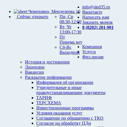
info@sled35.ru
Череповец, Менделеева 10
Вконтакте
Сейчас открыто
Пн, Ср
Написать нам
08:30-12:00
Заказать звонок
Вт, Чт
8 (8202) 201-901
13:00-17:30
Пт
Приема нет
Компания
Сб-Вс
Услуги
Выходной
Физ.лицам
История и достижения
Лицензии
Вакансии
Раскрытие информации
Информация об организации
Учредительные и иные
правоустанавливающие документы
ТАРИФ
ТЕРСХЕМА
Инвестиционные программы
Условия оказания услуг
Соглашение по обращению с ТКО
Согласие на обработку ПДн