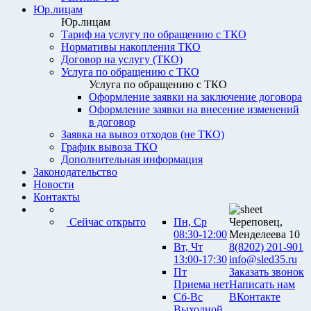
Юр.лицам
Юр.лицам
Тариф на услугу по обращению с ТКО
Нормативы накопления ТКО
Договор на услугу (ТКО)
Услуга по обращению с ТКО
Услуга по обращению с ТКО
Оформление заявки на заключение договора
Оформление заявки на внесение изменений
в договор
Заявка на вывоз отходов (не ТКО)
График вывоза ТКО
Дополнительная информация
Законодательство
Новости
Контакты
Сейчас открыто
Пн, Ср
Череповец,
08:30-12:00
Менделеева 10
Вт, Чт
8(8202) 201-901
13:00-17:30
info@sled35.ru
Пт
Заказать звонок
Приема нет
Написать нам
Сб-Вс
ВКонтакте
Выходной