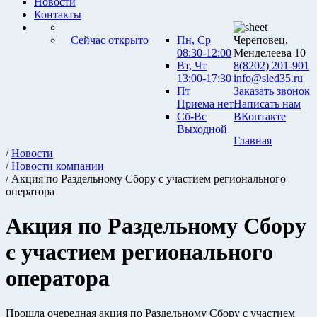
Новости
Контакты
Сейчас открыто
Пн, Ср
Череповец,
08:30-12:00
Менделеева 10
Вт, Чт
8(8202) 201-901
13:00-17:30
info@sled35.ru
Пт
Заказать звонок
Приема нет
Написать нам
Сб-Вс
ВКонтакте
Выходной
Главная
/
Новости
/
Новости компании
/ Акция по Раздельному Сбору с участием регионального
оператора
Акция по Раздельному Сбору
с участием регионального
оператора
Прошла очередная акция по Раздельному Сбору с участием