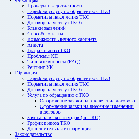
Физ.лицам
Проверить задолженность
Тариф на услугу по обращению с ТКО
Нормативы накопления ТКО
Договор на услугу (ТКО)
Бланки заявлений
Способы оплаты
Возможности Личного кабинета
Анкета
График вывоза ТКО
Проблемы КП
Типовые вопросы (FAQ)
Рейтинг УК
Юр.лицам
Тариф на услугу по обращению с ТКО
Нормативы накопления ТКО
Договор на услугу (ТКО)
Услуга по обращению с ТКО
Оформление заявки на заключение договора
Оформление заявки на внесение изменений
в договор
Заявка на вывоз отходов (не ТКО)
График вывоза ТКО
Дополнительная информация
Законодательство