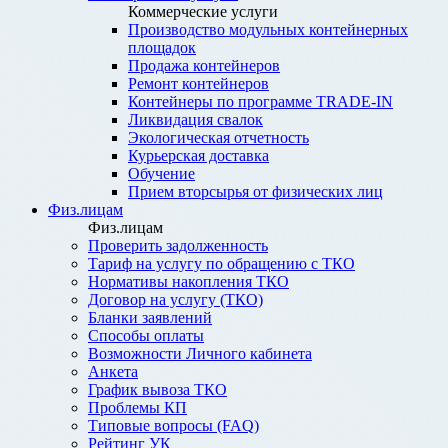
Коммерческие услуги
Производство модульных контейнерных
площадок
Продажа контейнеров
Ремонт контейнеров
Контейнеры по программе TRADE-IN
Ликвидация свалок
Экологическая отчетность
Курьерская доставка
Обучение
Прием вторсырья от физических лиц
Физ.лицам
Физ.лицам
Проверить задолженность
Тариф на услугу по обращению с ТКО
Нормативы накопления ТКО
Договор на услугу (ТКО)
Бланки заявлений
Способы оплаты
Возможности Личного кабинета
Анкета
График вывоза ТКО
Проблемы КП
Типовые вопросы (FAQ)
Рейтинг УК