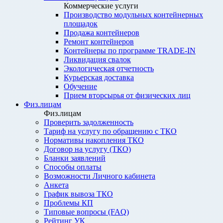
Коммерческие услуги
Производство модульных контейнерных
площадок
Продажа контейнеров
Ремонт контейнеров
Контейнеры по программе TRADE-IN
Ликвидация свалок
Экологическая отчетность
Курьерская доставка
Обучение
Прием вторсырья от физических лиц
Физ.лицам
Физ.лицам
Проверить задолженность
Тариф на услугу по обращению с ТКО
Нормативы накопления ТКО
Договор на услугу (ТКО)
Бланки заявлений
Способы оплаты
Возможности Личного кабинета
Анкета
График вывоза ТКО
Проблемы КП
Типовые вопросы (FAQ)
Рейтинг УК