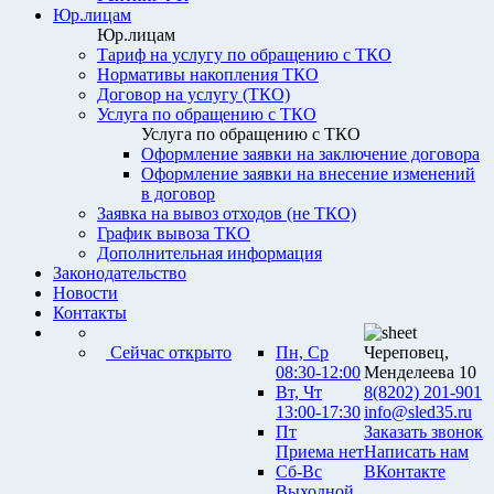
Юр.лицам
Юр.лицам
Тариф на услугу по обращению с ТКО
Нормативы накопления ТКО
Договор на услугу (ТКО)
Услуга по обращению с ТКО
Услуга по обращению с ТКО
Оформление заявки на заключение договора
Оформление заявки на внесение изменений
в договор
Заявка на вывоз отходов (не ТКО)
График вывоза ТКО
Дополнительная информация
Законодательство
Новости
Контакты
Сейчас открыто
Пн, Ср
Череповец,
08:30-12:00
Менделеева 10
Вт, Чт
8(8202) 201-901
13:00-17:30
info@sled35.ru
Пт
Заказать звонок
Приема нет
Написать нам
Сб-Вс
ВКонтакте
Выходной