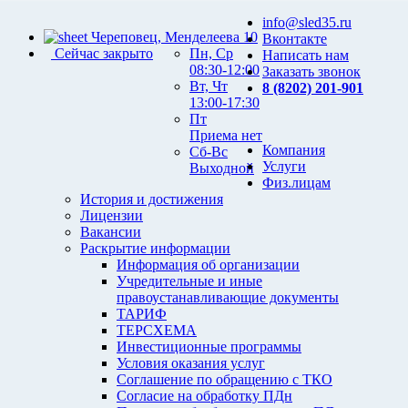
info@sled35.ru
Череповец, Менделеева 10
Вконтакте
Сейчас закрыто
Пн, Ср
Написать нам
08:30-12:00
Заказать звонок
Вт, Чт
8 (8202) 201-901
13:00-17:30
Пт
Приема нет
Компания
Сб-Вс
Услуги
Выходной
Физ.лицам
История и достижения
Лицензии
Вакансии
Раскрытие информации
Информация об организации
Учредительные и иные
правоустанавливающие документы
ТАРИФ
ТЕРСХЕМА
Инвестиционные программы
Условия оказания услуг
Соглашение по обращению с ТКО
Согласие на обработку ПДн