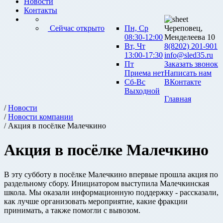
Новости
Контакты
Сейчас открыто
Пн, Ср
Череповец,
08:30-12:00
Менделеева 10
Вт, Чт
8(8202) 201-901
13:00-17:30
info@sled35.ru
Пт
Заказать звонок
Приема нет
Написать нам
Сб-Вс
ВКонтакте
Выходной
Главная
/
Новости
/
Новости компании
/ Акция в посёлке Малечкино
Акция в посёлке Малечкино
В эту субботу в посёлке Малечкино впервые прошла акция по
раздельному сбору. Инициатором выступила Малечкинская
школа. Мы оказали информационную поддержку - рассказали,
как лучше организовать мероприятие, какие фракции
принимать, а также помогли с вывозом.