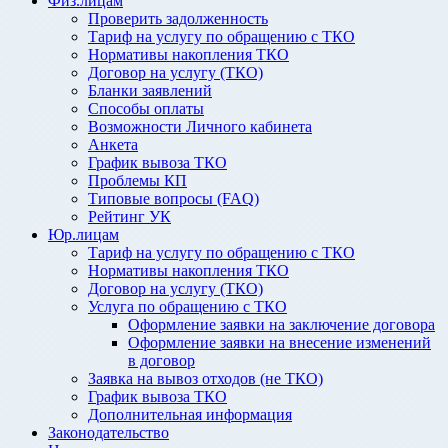
Физ.лицам
Проверить задолженность
Тариф на услугу по обращению с ТКО
Нормативы накопления ТКО
Договор на услугу (ТКО)
Бланки заявлений
Способы оплаты
Возможности Личного кабинета
Анкета
График вывоза ТКО
Проблемы КП
Типовые вопросы (FAQ)
Рейтинг УК
Юр.лицам
Тариф на услугу по обращению с ТКО
Нормативы накопления ТКО
Договор на услугу (ТКО)
Услуга по обращению с ТКО
Оформление заявки на заключение договора
Оформление заявки на внесение изменений
в договор
Заявка на вывоз отходов (не ТКО)
График вывоза ТКО
Дополнительная информация
Законодательство