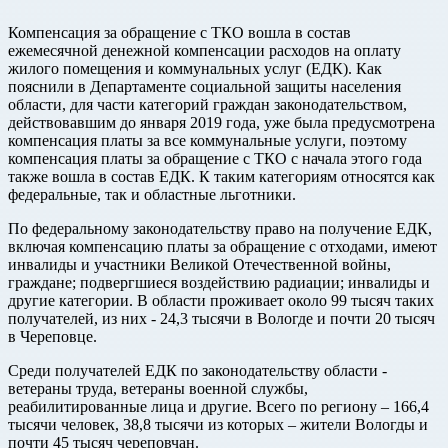
Компенсация за обращение с ТКО вошла в состав
ежемесячной денежной компенсации расходов на оплату
жилого помещения и коммунальных услуг (ЕДК). Как
пояснили в Департаменте социальной защиты населения
области, для части категорий граждан законодательством,
действовавшим до января 2019 года, уже была предусмотрена
компенсация платы за все коммунальные услуги, поэтому
компенсация платы за обращение с ТКО с начала этого года
также вошла в состав ЕДК. К таким категориям относятся как
федеральные, так и областные льготники.
По федеральному законодательству право на получение ЕДК,
включая компенсацию платы за обращение с отходами, имеют
инвалиды и участники Великой Отечественной войны,
граждане; подвергшиеся воздействию радиации; инвалиды и
другие категории. В области проживает около 99 тысяч таких
получателей, из них - 24,3 тысячи в Вологде и почти 20 тысяч
в Череповце.
Среди получателей ЕДК по законодательству области -
ветераны труда, ветераны военной службы,
реабилитированные лица и другие. Всего по региону – 166,4
тысячи человек, 38,8 тысячи из которых – жители Вологды и
почти 45 тысяч череповчан.