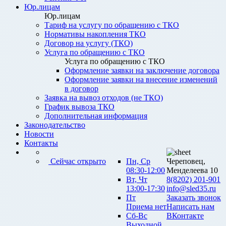
Юр.лицам
Юр.лицам
Тариф на услугу по обращению с ТКО
Нормативы накопления ТКО
Договор на услугу (ТКО)
Услуга по обращению с ТКО
Услуга по обращению с ТКО
Оформление заявки на заключение договора
Оформление заявки на внесение изменений
в договор
Заявка на вывоз отходов (не ТКО)
График вывоза ТКО
Дополнительная информация
Законодательство
Новости
Контакты
Сейчас открыто
Пн, Ср
Череповец,
08:30-12:00
Менделеева 10
Вт, Чт
8(8202) 201-901
13:00-17:30
info@sled35.ru
Пт
Заказать звонок
Приема нет
Написать нам
Сб-Вс
ВКонтакте
Выходной