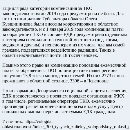
Еще для ряда категорий компенсация за ТКО
законодательством до 2019 года предусмотрена не была. Для
них по инициативе Губернатора области Олега
Кувшинникова были внесены корректировки в областное
законодательство, и с 1 января 2019 года компенсация платы
за обращение с ТКО в составе ЕДК предусмотрена отдельным
категориям специалистов сельской местности (педагогам,
медикам и другим) и пенсионерам из их числа, членам семей
граждан, подвергшихся воздействию радиации. Таких в
области насчитывается почти 18 тысяч человек.
Помимо этого право на компенсацию половины ежемесячной
платы за обращения с ТКО по инициативе главы региона
получили 13,8 тысяч многодетных семей. Из них 2773 семьи
проживают в областной столице, 3396 – в Череповце.
По информации Департамента социальной защиты населения,
ЕДК предоставляется в прежнем порядке: организации ЖКХ,
в том числе, региональные операторы ТКО, ежемесячно
производят расчет компенсаций по всем видам услуг, Центр
социальных выплат перечисляет суммы ЕДК гражданам.
Источник: https://vologda-
oblast.ru/novosti/bolee_300_tysyach_zhiteley_vologodskoy_oblasti