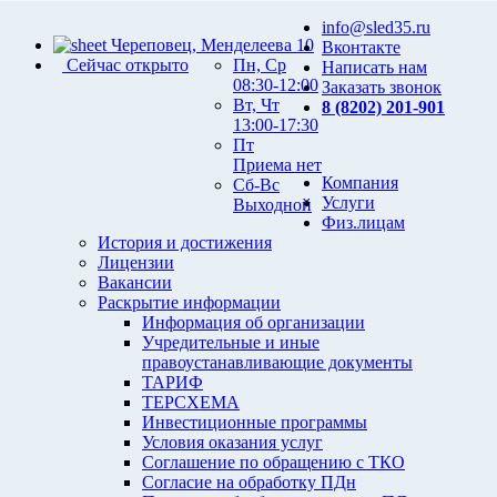
info@sled35.ru
Череповец, Менделеева 10
Вконтакте
Сейчас открыто
Пн, Ср
Написать нам
08:30-12:00
Заказать звонок
Вт, Чт
8 (8202) 201-901
13:00-17:30
Пт
Приема нет
Компания
Сб-Вс
Услуги
Выходной
Физ.лицам
История и достижения
Лицензии
Вакансии
Раскрытие информации
Информация об организации
Учредительные и иные
правоустанавливающие документы
ТАРИФ
ТЕРСХЕМА
Инвестиционные программы
Условия оказания услуг
Соглашение по обращению с ТКО
Согласие на обработку ПДн