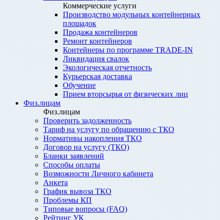
Коммерческие услуги
Производство модульных контейнерных
площадок
Продажа контейнеров
Ремонт контейнеров
Контейнеры по программе TRADE-IN
Ликвидация свалок
Экологическая отчетность
Курьерская доставка
Обучение
Прием вторсырья от физических лиц
Физ.лицам
Физ.лицам
Проверить задолженность
Тариф на услугу по обращению с ТКО
Нормативы накопления ТКО
Договор на услугу (ТКО)
Бланки заявлений
Способы оплаты
Возможности Личного кабинета
Анкета
График вывоза ТКО
Проблемы КП
Типовые вопросы (FAQ)
Рейтинг УК