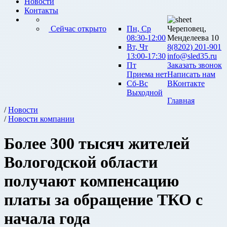
Новости
Контакты
Сейчас открыто
Пн, Ср
Череповец,
08:30-12:00
Менделеева 10
Вт, Чт
8(8202) 201-901
13:00-17:30
info@sled35.ru
Пт
Заказать звонок
Приема нет
Написать нам
Сб-Вс
ВКонтакте
Выходной
Главная
/
Новости
/
Новости компании
Более 300 тысяч жителей
Вологодской области
получают компенсацию
платы за обращение ТКО с
начала года