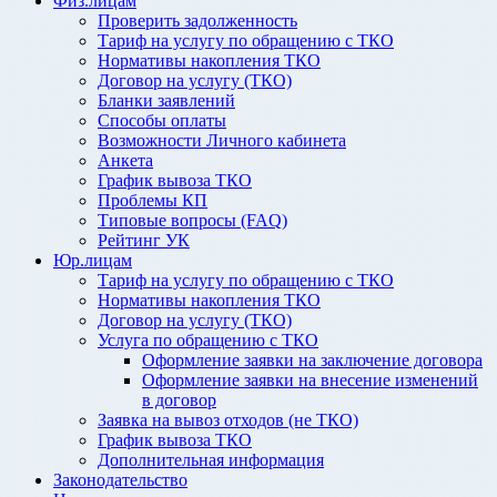
Физ.лицам
Проверить задолженность
Тариф на услугу по обращению с ТКО
Нормативы накопления ТКО
Договор на услугу (ТКО)
Бланки заявлений
Способы оплаты
Возможности Личного кабинета
Анкета
График вывоза ТКО
Проблемы КП
Типовые вопросы (FAQ)
Рейтинг УК
Юр.лицам
Тариф на услугу по обращению с ТКО
Нормативы накопления ТКО
Договор на услугу (ТКО)
Услуга по обращению с ТКО
Оформление заявки на заключение договора
Оформление заявки на внесение изменений
в договор
Заявка на вывоз отходов (не ТКО)
График вывоза ТКО
Дополнительная информация
Законодательство