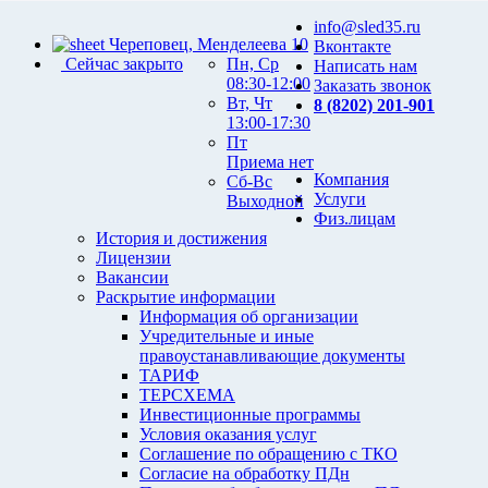
info@sled35.ru
Череповец, Менделеева 10
Вконтакте
Сейчас закрыто
Пн, Ср
Написать нам
08:30-12:00
Заказать звонок
Вт, Чт
8 (8202) 201-901
13:00-17:30
Пт
Приема нет
Компания
Сб-Вс
Услуги
Выходной
Физ.лицам
История и достижения
Лицензии
Вакансии
Раскрытие информации
Информация об организации
Учредительные и иные
правоустанавливающие документы
ТАРИФ
ТЕРСХЕМА
Инвестиционные программы
Условия оказания услуг
Соглашение по обращению с ТКО
Согласие на обработку ПДн