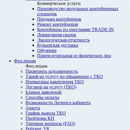
Коммерческие услуги
Производство модульных контейнерных
площадок
Продажа контейнеров
Ремонт контейнеров
Контейнеры по программе TRADE-IN
Ликвидация свалок
Экологическая отчетность
Курьерская доставка
Обучение
Прием вторсырья от физических лиц
Физ.лицам
Физ.лицам
Проверить задолженность
Тариф на услугу по обращению с ТКО
Нормативы накопления ТКО
Договор на услугу (ТКО)
Бланки заявлений
Способы оплаты
Возможности Личного кабинета
Анкета
График вывоза ТКО
Проблемы КП
Типовые вопросы (FAQ)
Рейтинг УК