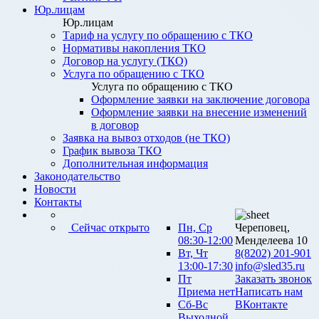
Юр.лицам
Юр.лицам
Тариф на услугу по обращению с ТКО
Нормативы накопления ТКО
Договор на услугу (ТКО)
Услуга по обращению с ТКО
Услуга по обращению с ТКО
Оформление заявки на заключение договора
Оформление заявки на внесение изменений
в договор
Заявка на вывоз отходов (не ТКО)
График вывоза ТКО
Дополнительная информация
Законодательство
Новости
Контакты
Сейчас открыто
Пн, Ср
Череповец,
08:30-12:00
Менделеева 10
Вт, Чт
8(8202) 201-901
13:00-17:30
info@sled35.ru
Пт
Заказать звонок
Приема нет
Написать нам
Сб-Вс
ВКонтакте
Выходной