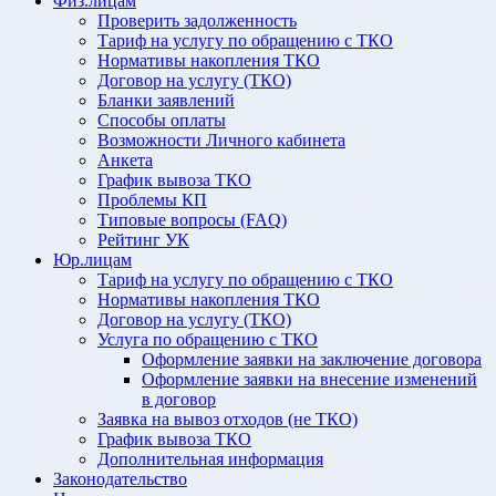
Физ.лицам
Проверить задолженность
Тариф на услугу по обращению с ТКО
Нормативы накопления ТКО
Договор на услугу (ТКО)
Бланки заявлений
Способы оплаты
Возможности Личного кабинета
Анкета
График вывоза ТКО
Проблемы КП
Типовые вопросы (FAQ)
Рейтинг УК
Юр.лицам
Тариф на услугу по обращению с ТКО
Нормативы накопления ТКО
Договор на услугу (ТКО)
Услуга по обращению с ТКО
Оформление заявки на заключение договора
Оформление заявки на внесение изменений
в договор
Заявка на вывоз отходов (не ТКО)
График вывоза ТКО
Дополнительная информация
Законодательство