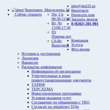
info@sled35.ru
Череповец, Менделеева 10
Вконтакте
Сейчас открыто
Пн, Ср
Написать нам
08:30-12:00
Заказать звонок
Вт, Чт
8 (8202) 201-901
13:00-17:30
Пт
Приема нет
Компания
Сб-Вс
Услуги
Выходной
Физ.лицам
История и достижения
Лицензии
Вакансии
Раскрытие информации
Информация об организации
Учредительные и иные
правоустанавливающие документы
ТАРИФ
ТЕРСХЕМА
Инвестиционные программы
Условия оказания услуг
Соглашение по обращению с ТКО
Согласие на обработку ПДн