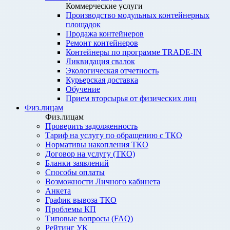
Коммерческие услуги
Производство модульных контейнерных
площадок
Продажа контейнеров
Ремонт контейнеров
Контейнеры по программе TRADE-IN
Ликвидация свалок
Экологическая отчетность
Курьерская доставка
Обучение
Прием вторсырья от физических лиц
Физ.лицам
Физ.лицам
Проверить задолженность
Тариф на услугу по обращению с ТКО
Нормативы накопления ТКО
Договор на услугу (ТКО)
Бланки заявлений
Способы оплаты
Возможности Личного кабинета
Анкета
График вывоза ТКО
Проблемы КП
Типовые вопросы (FAQ)
Рейтинг УК