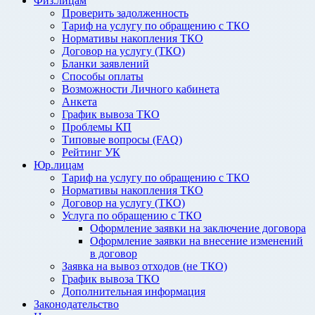
Физ.лицам
Проверить задолженность
Тариф на услугу по обращению с ТКО
Нормативы накопления ТКО
Договор на услугу (ТКО)
Бланки заявлений
Способы оплаты
Возможности Личного кабинета
Анкета
График вывоза ТКО
Проблемы КП
Типовые вопросы (FAQ)
Рейтинг УК
Юр.лицам
Тариф на услугу по обращению с ТКО
Нормативы накопления ТКО
Договор на услугу (ТКО)
Услуга по обращению с ТКО
Оформление заявки на заключение договора
Оформление заявки на внесение изменений
в договор
Заявка на вывоз отходов (не ТКО)
График вывоза ТКО
Дополнительная информация
Законодательство