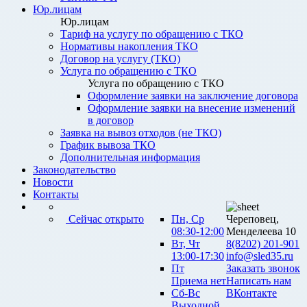
Юр.лицам
Юр.лицам
Тариф на услугу по обращению с ТКО
Нормативы накопления ТКО
Договор на услугу (ТКО)
Услуга по обращению с ТКО
Услуга по обращению с ТКО
Оформление заявки на заключение договора
Оформление заявки на внесение изменений
в договор
Заявка на вывоз отходов (не ТКО)
График вывоза ТКО
Дополнительная информация
Законодательство
Новости
Контакты
Сейчас открыто
Пн, Ср
Череповец,
08:30-12:00
Менделеева 10
Вт, Чт
8(8202) 201-901
13:00-17:30
info@sled35.ru
Пт
Заказать звонок
Приема нет
Написать нам
Сб-Вс
ВКонтакте
Выходной