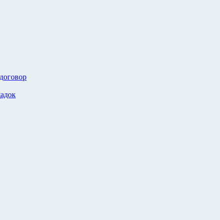
 договор
адок