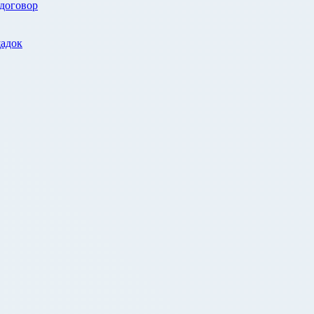
 договор
адок