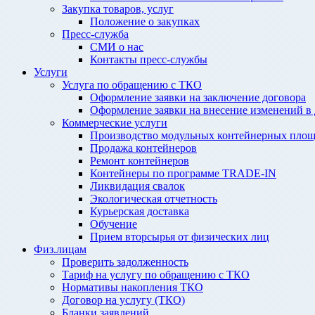
Закупка товаров, услуг
Положение о закупках
Пресс-служба
СМИ о нас
Контакты пресс-службы
Услуги
Услуга по обращению с ТКО
Оформление заявки на заключение договора
Оформление заявки на внесение изменений в
Коммерческие услуги
Производство модульных контейнерных площ
Продажа контейнеров
Ремонт контейнеров
Контейнеры по программе TRADE-IN
Ликвидация свалок
Экологическая отчетность
Курьерская доставка
Обучение
Прием вторсырья от физических лиц
Физ.лицам
Проверить задолженность
Тариф на услугу по обращению с ТКО
Нормативы накопления ТКО
Договор на услугу (ТКО)
Бланки заявлений