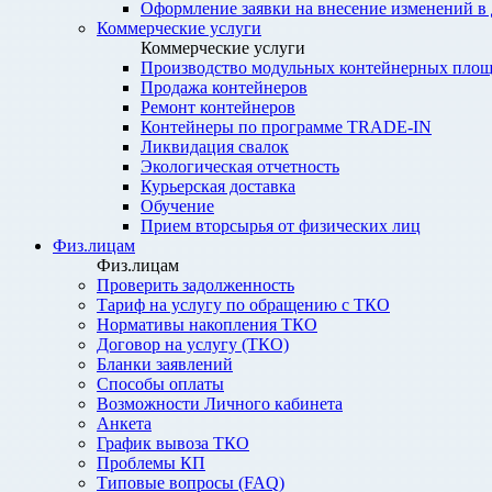
Оформление заявки на внесение изменений в
Коммерческие услуги
Коммерческие услуги
Производство модульных контейнерных площ
Продажа контейнеров
Ремонт контейнеров
Контейнеры по программе TRADE-IN
Ликвидация свалок
Экологическая отчетность
Курьерская доставка
Обучение
Прием вторсырья от физических лиц
Физ.лицам
Физ.лицам
Проверить задолженность
Тариф на услугу по обращению с ТКО
Нормативы накопления ТКО
Договор на услугу (ТКО)
Бланки заявлений
Способы оплаты
Возможности Личного кабинета
Анкета
График вывоза ТКО
Проблемы КП
Типовые вопросы (FAQ)