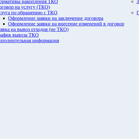
ормативы накопления ТКО
З
оговор на услугу (ТКО)
слуга по обращению с ТКО
П
Оформление заявки на заключение договора
Оформление заявки на внесение изменений в договор
аявка на вывоз отходов (не ТКО)
рафик вывоза ТКО
ополнительная информация