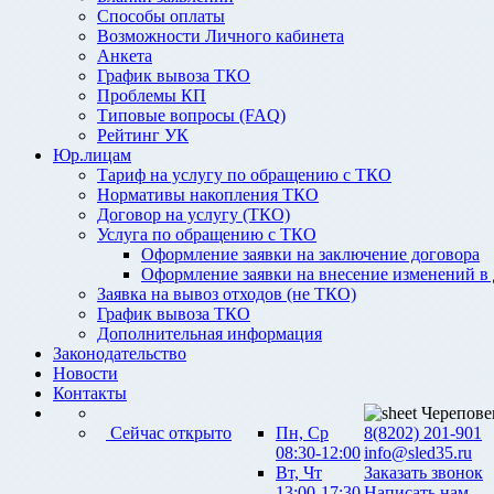
Способы оплаты
Возможности Личного кабинета
Анкета
График вывоза ТКО
Проблемы КП
Типовые вопросы (FAQ)
Рейтинг УК
Юр.лицам
Тариф на услугу по обращению с ТКО
Нормативы накопления ТКО
Договор на услугу (ТКО)
Услуга по обращению с ТКО
Оформление заявки на заключение договора
Оформление заявки на внесение изменений в
Заявка на вывоз отходов (не ТКО)
График вывоза ТКО
Дополнительная информация
Законодательство
Новости
Контакты
Черепове
Сейчас открыто
Пн, Ср
8(8202) 201-901
08:30-12:00
info@sled35.ru
Вт, Чт
Заказать звонок
13:00-17:30
Написать нам