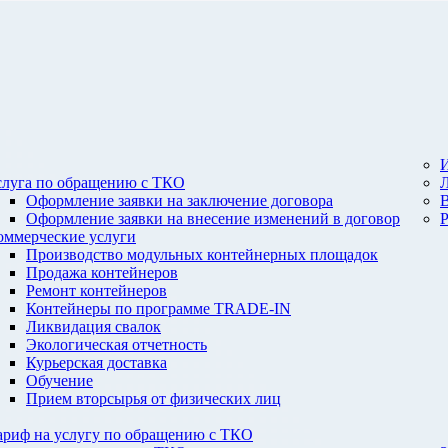
И
слуга по обращению с ТКО
Оформление заявки на заключение договора
Оформление заявки на внесение изменений в договор
оммерческие услуги
Производство модульных контейнерных площадок
Продажа контейнеров
Ремонт контейнеров
Контейнеры по программе TRADE-IN
Ликвидация свалок
Экологическая отчетность
Курьерская доставка
Обучение
Прием вторсырья от физических лиц
ариф на услугу по обращению с ТКО