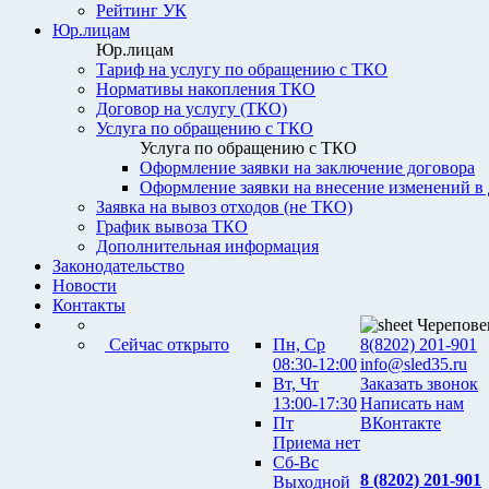
Рейтинг УК
Юр.лицам
Юр.лицам
Тариф на услугу по обращению с ТКО
Нормативы накопления ТКО
Договор на услугу (ТКО)
Услуга по обращению с ТКО
Услуга по обращению с ТКО
Оформление заявки на заключение договора
Оформление заявки на внесение изменений в
Заявка на вывоз отходов (не ТКО)
График вывоза ТКО
Дополнительная информация
Законодательство
Новости
Контакты
Черепове
Сейчас открыто
Пн, Ср
8(8202) 201-901
08:30-12:00
info@sled35.ru
Вт, Чт
Заказать звонок
13:00-17:30
Написать нам
Пт
ВКонтакте
Приема нет
Сб-Вс
8 (8202) 201-901
Выходной