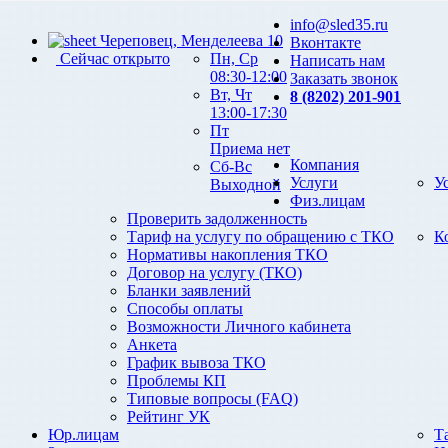
info@sled35.ru
Череповец, Менделеева 10
Вконтакте
Сейчас открыто
Пн, Ср
Написать нам
08:30-12:00
Заказать звонок
Вт, Чт
8 (8202) 201-901
13:00-17:30
Пт
Приема нет
Компания
Сб-Вс
Услуги
У
Выходной
Физ.лицам
Проверить задолженность
Тариф на услугу по обращению с ТКО
К
Нормативы накопления ТКО
Договор на услугу (ТКО)
Бланки заявлений
Способы оплаты
Возможности Личного кабинета
Анкета
График вывоза ТКО
Проблемы КП
Типовые вопросы (FAQ)
Рейтинг УК
Юр.лицам
Т