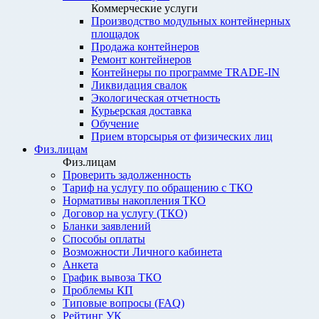
Коммерческие услуги
Производство модульных контейнерных
площадок
Продажа контейнеров
Ремонт контейнеров
Контейнеры по программе TRADE-IN
Ликвидация свалок
Экологическая отчетность
Курьерская доставка
Обучение
Прием вторсырья от физических лиц
Физ.лицам
Физ.лицам
Проверить задолженность
Тариф на услугу по обращению с ТКО
Нормативы накопления ТКО
Договор на услугу (ТКО)
Бланки заявлений
Способы оплаты
Возможности Личного кабинета
Анкета
График вывоза ТКО
Проблемы КП
Типовые вопросы (FAQ)
Рейтинг УК