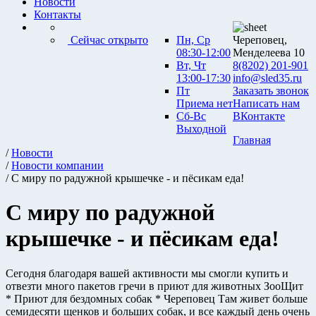
Новости
Контакты
Сейчас открыто
Пн, Ср
Череповец,
08:30-12:00
Менделеева 10
Вт, Чт
8(8202) 201-901
13:00-17:30
info@sled35.ru
Пт
Заказать звонок
Приема нет
Написать нам
Сб-Вс
ВКонтакте
Выходной
Главная
/
Новости
/
Новости компании
/ С миру по радужной крышечке - и пёсикам еда!
С миру по радужной
крышечке - и пёсикам еда!
Сегодня благодаря вашей активности мы смогли купить и
отвезти много пакетов гречи в приют для животных ЗооЩит
* Приют для бездомных собак * Череповец Там живет больше
семидесяти щенков и больших собак, и все каждый день очень