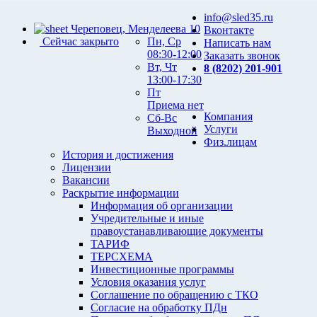
info@sled35.ru
Череповец, Менделеева 10
Вконтакте
Сейчас закрыто
Пн, Ср
Написать нам
08:30-12:00
Заказать звонок
Вт, Чт
8 (8202) 201-901
13:00-17:30
Пт
Приема нет
Компания
Сб-Вс
Услуги
Выходной
Физ.лицам
История и достижения
Лицензии
Вакансии
Раскрытие информации
Информация об организации
Учредительные и иные
правоустанавливающие документы
ТАРИФ
ТЕРСХЕМА
Инвестиционные программы
Условия оказания услуг
Соглашение по обращению с ТКО
Согласие на обработку ПДн