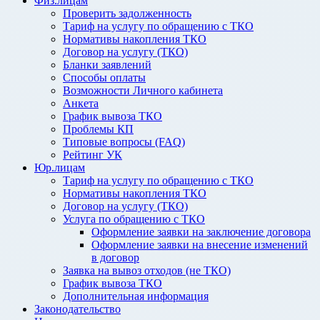
Физ.лицам
Проверить задолженность
Тариф на услугу по обращению с ТКО
Нормативы накопления ТКО
Договор на услугу (ТКО)
Бланки заявлений
Способы оплаты
Возможности Личного кабинета
Анкета
График вывоза ТКО
Проблемы КП
Типовые вопросы (FAQ)
Рейтинг УК
Юр.лицам
Тариф на услугу по обращению с ТКО
Нормативы накопления ТКО
Договор на услугу (ТКО)
Услуга по обращению с ТКО
Оформление заявки на заключение договора
Оформление заявки на внесение изменений
в договор
Заявка на вывоз отходов (не ТКО)
График вывоза ТКО
Дополнительная информация
Законодательство