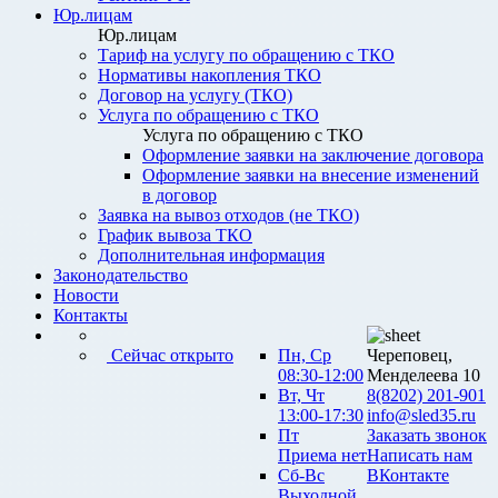
Юр.лицам
Юр.лицам
Тариф на услугу по обращению с ТКО
Нормативы накопления ТКО
Договор на услугу (ТКО)
Услуга по обращению с ТКО
Услуга по обращению с ТКО
Оформление заявки на заключение договора
Оформление заявки на внесение изменений
в договор
Заявка на вывоз отходов (не ТКО)
График вывоза ТКО
Дополнительная информация
Законодательство
Новости
Контакты
Сейчас открыто
Пн, Ср
Череповец,
08:30-12:00
Менделеева 10
Вт, Чт
8(8202) 201-901
13:00-17:30
info@sled35.ru
Пт
Заказать звонок
Приема нет
Написать нам
Сб-Вс
ВКонтакте
Выходной