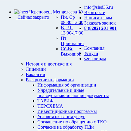
info@sled35.ru
Череповец, Менделеева 10
Вконтакте
Сейчас закрыто
Пн, Ср
Написать нам
08:30-12:00
Заказать звонок
Вт, Чт
8 (8202) 201-901
13:00-17:30
Пт
Приема нет
Компания
Сб-Вс
Услуги
Выходной
Физ.лицам
История и достижения
Лицензии
Вакансии
Раскрытие информации
Информация об организации
Учредительные и иные
правоустанавливающие документы
ТАРИФ
ТЕРСХЕМА
Инвестиционные программы
Условия оказания услуг
Соглашение по обращению с ТКО
Согласие на обработку ПДн