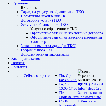
Юр.лицам
Юр.лицам
Тариф на услугу по обращению с ТКО
Нормативы накопления ТКО
Договор на услугу (ТКО)
Услуга по обращению с ТКО
Услуга по обращению с ТКО
Оформление заявки на заключение договора
Оформление заявки на внесение изменений
в договор
Заявка на вывоз отходов (не ТКО)
График вывоза ТКО
Дополнительная информация
Законодательство
Новости
Контакты
Сейчас открыто
Пн, Ср
Череповец,
08:30-12:00
Менделеева 10
Вт, Чт
8(8202) 201-901
13:00-17:30
info@sled35.ru
Пт
Заказать звонок
Приема нет
Написать нам
Сб-Вс
ВКонтакте
Выходной