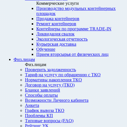
Коммерческие услуги
Производство модульных контейнерных
площадок
Продажа контейнеров
Ремонт контейнеров
Контейнеры по программе TRADE-IN
Ликвидация свалок
Экологическая отчетность
Курьерская доставка
Обучение
Прием вторсырья от физических лиц
Физ.лицам
Физ.лицам
Проверить задолженность
Тариф на услугу по обращению с ТКО
Нормативы накопления ТКО
Договор на услугу (ТКО)
Бланки заявлений
Способы оплаты
Возможности Личного кабинета
Анкета
График вывоза ТКО
Проблемы КП
Типовые вопросы (FAQ)
Рейтинг УК