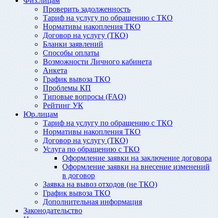
Физ.лицам
Проверить задолженность
Тариф на услугу по обращению с ТКО
Нормативы накопления ТКО
Договор на услугу (ТКО)
Бланки заявлений
Способы оплаты
Возможности Личного кабинета
Анкета
График вывоза ТКО
Проблемы КП
Типовые вопросы (FAQ)
Рейтинг УК
Юр.лицам
Тариф на услугу по обращению с ТКО
Нормативы накопления ТКО
Договор на услугу (ТКО)
Услуга по обращению с ТКО
Оформление заявки на заключение договора
Оформление заявки на внесение изменений
в договор
Заявка на вывоз отходов (не ТКО)
График вывоза ТКО
Дополнительная информация
Законодательство