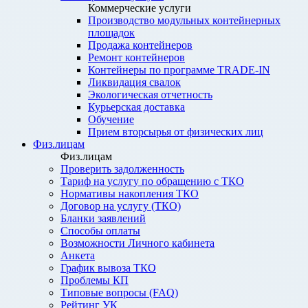
Коммерческие услуги
Производство модульных контейнерных
площадок
Продажа контейнеров
Ремонт контейнеров
Контейнеры по программе TRADE-IN
Ликвидация свалок
Экологическая отчетность
Курьерская доставка
Обучение
Прием вторсырья от физических лиц
Физ.лицам
Физ.лицам
Проверить задолженность
Тариф на услугу по обращению с ТКО
Нормативы накопления ТКО
Договор на услугу (ТКО)
Бланки заявлений
Способы оплаты
Возможности Личного кабинета
Анкета
График вывоза ТКО
Проблемы КП
Типовые вопросы (FAQ)
Рейтинг УК