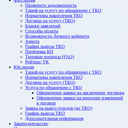
Физ.лицам
Проверить задолженность
Тариф на услугу по обращению с ТКО
Нормативы накопления ТКО
Договор на услугу (ТКО)
Бланки заявлений
Способы оплаты
Возможности Личного кабинета
Анкета
График вывоза ТКО
Проблемы КП
Типовые вопросы (FAQ)
Рейтинг УК
Юр.лицам
Тариф на услугу по обращению с ТКО
Нормативы накопления ТКО
Договор на услугу (ТКО)
Услуга по обращению с ТКО
Оформление заявки на заключение договора
Оформление заявки на внесение изменений
в договор
Заявка на вывоз отходов (не ТКО)
График вывоза ТКО
Дополнительная информация
Законодательство