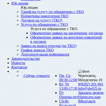
Юр.лицам
Юр.лицам
Тариф на услугу по обращению с ТКО
Нормативы накопления ТКО
Договор на услугу (ТКО)
Услуга по обращению с ТКО
Услуга по обращению с ТКО
Оформление заявки на заключение договора
Оформление заявки на внесение изменений
в договор
Заявка на вывоз отходов (не ТКО)
График вывоза ТКО
Дополнительная информация
Законодательство
Новости
Контакты
Сейчас открыто
Пн, Ср
Череповец,
08:30-12:00
Менделеева 10
Вт, Чт
8(8202) 201-901
13:00-17:30
info@sled35.ru
Пт
Заказать звонок
Приема нет
Написать нам
Сб-Вс
ВКонтакте
Выходной