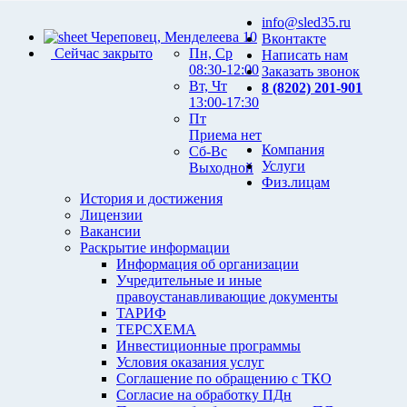
info@sled35.ru
Череповец, Менделеева 10
Вконтакте
Сейчас закрыто
Пн, Ср
Написать нам
08:30-12:00
Заказать звонок
Вт, Чт
8 (8202) 201-901
13:00-17:30
Пт
Приема нет
Компания
Сб-Вс
Услуги
Выходной
Физ.лицам
История и достижения
Лицензии
Вакансии
Раскрытие информации
Информация об организации
Учредительные и иные
правоустанавливающие документы
ТАРИФ
ТЕРСХЕМА
Инвестиционные программы
Условия оказания услуг
Соглашение по обращению с ТКО
Согласие на обработку ПДн