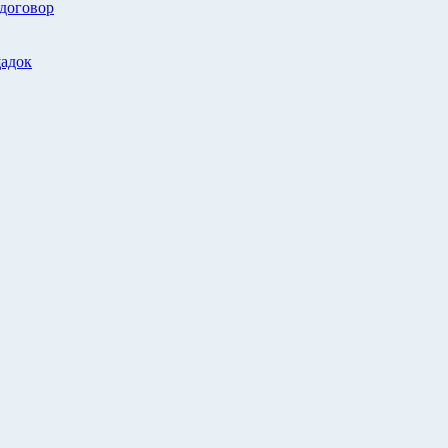
 договор
адок