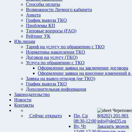
Способы оплаты
Возможности Личного кабинета
Анкета
График вывоза ТКО
Проблемы КП
Типовые вопросы (FAQ)
Рейтинг УК
Юр.лицам
Тариф на услугу по обращению с ТКО
Нормативы накопления ТКО
Договор на услугу (ТКО)
Услуга по обращению с ТКО
Оформление заявки на заключение договора
Оформление заявки на внесение изменений в
Заявка на вывоз отходов (не ТКО)
График вывоза ТКО
Дополнительная информация
Законодательство
Новости
Контакты
Черепове
Сейчас открыто
Пн, Ср
8(8202) 201-901
08:30-12:00
info@sled35.ru
Вт, Чт
Заказать звонок
13:00-17:30
Написать нам