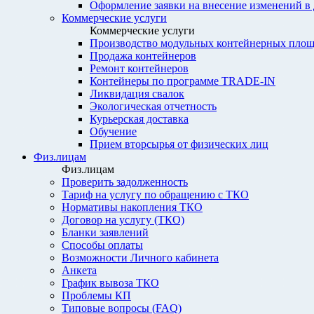
Оформление заявки на внесение изменений в
Коммерческие услуги
Коммерческие услуги
Производство модульных контейнерных площ
Продажа контейнеров
Ремонт контейнеров
Контейнеры по программе TRADE-IN
Ликвидация свалок
Экологическая отчетность
Курьерская доставка
Обучение
Прием вторсырья от физических лиц
Физ.лицам
Физ.лицам
Проверить задолженность
Тариф на услугу по обращению с ТКО
Нормативы накопления ТКО
Договор на услугу (ТКО)
Бланки заявлений
Способы оплаты
Возможности Личного кабинета
Анкета
График вывоза ТКО
Проблемы КП
Типовые вопросы (FAQ)