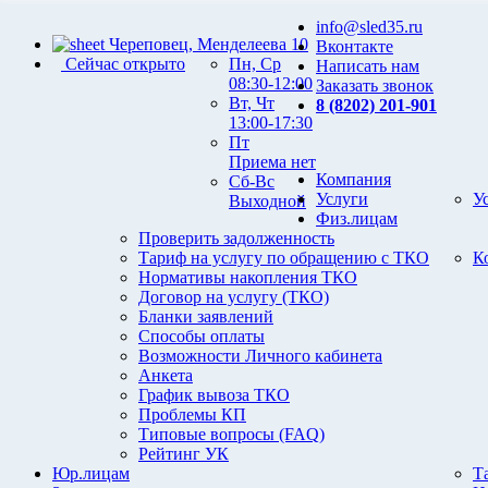
info@sled35.ru
Череповец, Менделеева 10
Вконтакте
Сейчас открыто
Пн, Ср
Написать нам
08:30-12:00
Заказать звонок
Вт, Чт
8 (8202) 201-901
13:00-17:30
Пт
Приема нет
Компания
Сб-Вс
Услуги
У
Выходной
Физ.лицам
Проверить задолженность
Тариф на услугу по обращению с ТКО
К
Нормативы накопления ТКО
Договор на услугу (ТКО)
Бланки заявлений
Способы оплаты
Возможности Личного кабинета
Анкета
График вывоза ТКО
Проблемы КП
Типовые вопросы (FAQ)
Рейтинг УК
Юр.лицам
Т