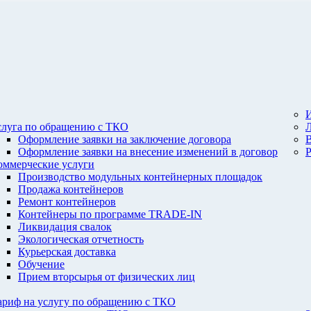
И
слуга по обращению с ТКО
Оформление заявки на заключение договора
Оформление заявки на внесение изменений в договор
оммерческие услуги
Производство модульных контейнерных площадок
Продажа контейнеров
Ремонт контейнеров
Контейнеры по программе TRADE-IN
Ликвидация свалок
Экологическая отчетность
Курьерская доставка
Обучение
Прием вторсырья от физических лиц
ариф на услугу по обращению с ТКО