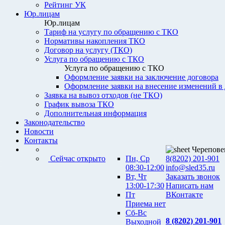
Рейтинг УК
Юр.лицам
Юр.лицам
Тариф на услугу по обращению с ТКО
Нормативы накопления ТКО
Договор на услугу (ТКО)
Услуга по обращению с ТКО
Услуга по обращению с ТКО
Оформление заявки на заключение договора
Оформление заявки на внесение изменений в
Заявка на вывоз отходов (не ТКО)
График вывоза ТКО
Дополнительная информация
Законодательство
Новости
Контакты
Черепове
Сейчас открыто
Пн, Ср
8(8202) 201-901
08:30-12:00
info@sled35.ru
Вт, Чт
Заказать звонок
13:00-17:30
Написать нам
Пт
ВКонтакте
Приема нет
Сб-Вс
8 (8202) 201-901
Выходной