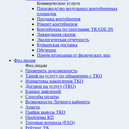
Коммерческие услуги
Производство модульных контейнерных
площадок
Продажа контейнеров
Ремонт контейнеров
Контейнеры по программе TRADE-IN
Ликвидация свалок
Экологическая отчетность
Курьерская доставка
Обучение
Прием вторсырья от физических лиц
Физ.лицам
Физ.лицам
Проверить задолженность
Тариф на услугу по обращению с ТКО
Нормативы накопления ТКО
Договор на услугу (ТКО)
Бланки заявлений
Способы оплаты
Возможности Личного кабинета
Анкета
График вывоза ТКО
Проблемы КП
Типовые вопросы (FAQ)
Рейтинг УК