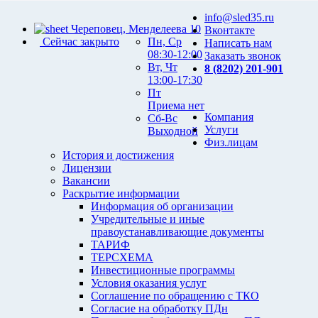
info@sled35.ru
Череповец, Менделеева 10
Вконтакте
Сейчас закрыто
Пн, Ср
Написать нам
08:30-12:00
Заказать звонок
Вт, Чт
8 (8202) 201-901
13:00-17:30
Пт
Приема нет
Компания
Сб-Вс
Услуги
Выходной
Физ.лицам
История и достижения
Лицензии
Вакансии
Раскрытие информации
Информация об организации
Учредительные и иные
правоустанавливающие документы
ТАРИФ
ТЕРСХЕМА
Инвестиционные программы
Условия оказания услуг
Соглашение по обращению с ТКО
Согласие на обработку ПДн