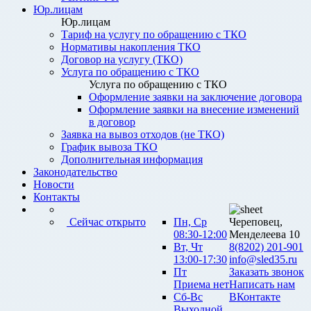
Юр.лицам
Юр.лицам
Тариф на услугу по обращению с ТКО
Нормативы накопления ТКО
Договор на услугу (ТКО)
Услуга по обращению с ТКО
Услуга по обращению с ТКО
Оформление заявки на заключение договора
Оформление заявки на внесение изменений
в договор
Заявка на вывоз отходов (не ТКО)
График вывоза ТКО
Дополнительная информация
Законодательство
Новости
Контакты
Сейчас открыто
Пн, Ср
Череповец,
08:30-12:00
Менделеева 10
Вт, Чт
8(8202) 201-901
13:00-17:30
info@sled35.ru
Пт
Заказать звонок
Приема нет
Написать нам
Сб-Вс
ВКонтакте
Выходной