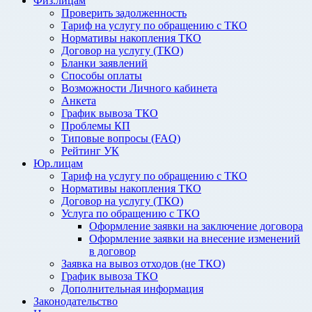
Физ.лицам
Проверить задолженность
Тариф на услугу по обращению с ТКО
Нормативы накопления ТКО
Договор на услугу (ТКО)
Бланки заявлений
Способы оплаты
Возможности Личного кабинета
Анкета
График вывоза ТКО
Проблемы КП
Типовые вопросы (FAQ)
Рейтинг УК
Юр.лицам
Тариф на услугу по обращению с ТКО
Нормативы накопления ТКО
Договор на услугу (ТКО)
Услуга по обращению с ТКО
Оформление заявки на заключение договора
Оформление заявки на внесение изменений
в договор
Заявка на вывоз отходов (не ТКО)
График вывоза ТКО
Дополнительная информация
Законодательство