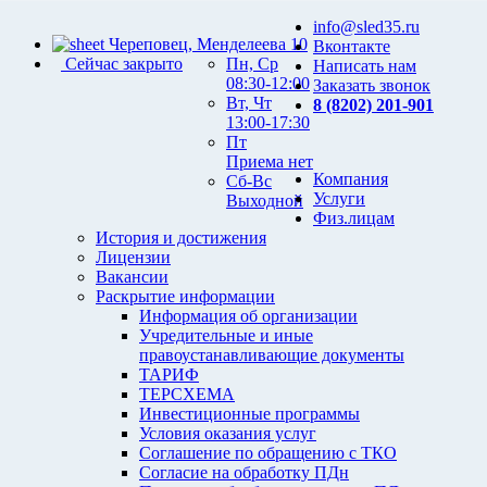
info@sled35.ru
Череповец, Менделеева 10
Вконтакте
Сейчас закрыто
Пн, Ср
Написать нам
08:30-12:00
Заказать звонок
Вт, Чт
8 (8202) 201-901
13:00-17:30
Пт
Приема нет
Компания
Сб-Вс
Услуги
Выходной
Физ.лицам
История и достижения
Лицензии
Вакансии
Раскрытие информации
Информация об организации
Учредительные и иные
правоустанавливающие документы
ТАРИФ
ТЕРСХЕМА
Инвестиционные программы
Условия оказания услуг
Соглашение по обращению с ТКО
Согласие на обработку ПДн