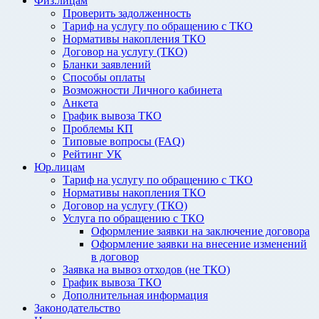
Физ.лицам
Проверить задолженность
Тариф на услугу по обращению с ТКО
Нормативы накопления ТКО
Договор на услугу (ТКО)
Бланки заявлений
Способы оплаты
Возможности Личного кабинета
Анкета
График вывоза ТКО
Проблемы КП
Типовые вопросы (FAQ)
Рейтинг УК
Юр.лицам
Тариф на услугу по обращению с ТКО
Нормативы накопления ТКО
Договор на услугу (ТКО)
Услуга по обращению с ТКО
Оформление заявки на заключение договора
Оформление заявки на внесение изменений
в договор
Заявка на вывоз отходов (не ТКО)
График вывоза ТКО
Дополнительная информация
Законодательство