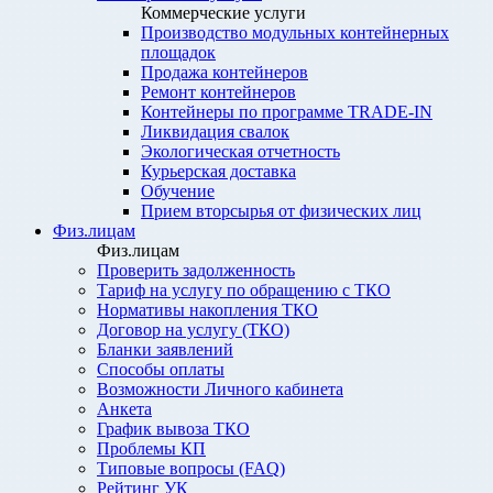
Коммерческие услуги
Производство модульных контейнерных
площадок
Продажа контейнеров
Ремонт контейнеров
Контейнеры по программе TRADE-IN
Ликвидация свалок
Экологическая отчетность
Курьерская доставка
Обучение
Прием вторсырья от физических лиц
Физ.лицам
Физ.лицам
Проверить задолженность
Тариф на услугу по обращению с ТКО
Нормативы накопления ТКО
Договор на услугу (ТКО)
Бланки заявлений
Способы оплаты
Возможности Личного кабинета
Анкета
График вывоза ТКО
Проблемы КП
Типовые вопросы (FAQ)
Рейтинг УК