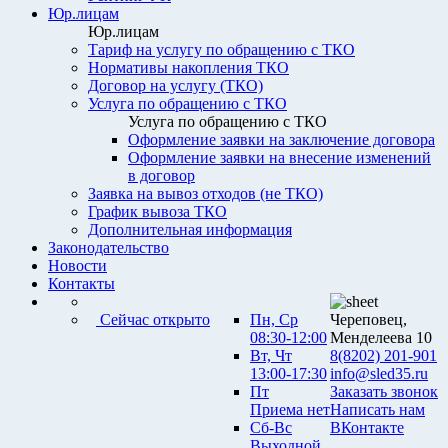
Юр.лицам
Юр.лицам
Тариф на услугу по обращению с ТКО
Нормативы накопления ТКО
Договор на услугу (ТКО)
Услуга по обращению с ТКО
Услуга по обращению с ТКО
Оформление заявки на заключение договора
Оформление заявки на внесение изменений
в договор
Заявка на вывоз отходов (не ТКО)
График вывоза ТКО
Дополнительная информация
Законодательство
Новости
Контакты
Сейчас открыто
Пн, Ср
Череповец,
08:30-12:00
Менделеева 10
Вт, Чт
8(8202) 201-901
13:00-17:30
info@sled35.ru
Пт
Заказать звонок
Приема нет
Написать нам
Сб-Вс
ВКонтакте
Выходной