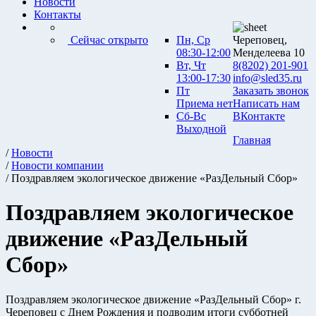
Новости
Контакты
Сейчас открыто
Пн, Ср
Череповец,
08:30-12:00
Менделеева 10
Вт, Чт
8(8202) 201-901
13:00-17:30
info@sled35.ru
Пт
Заказать звонок
Приема нет
Написать нам
Сб-Вс
ВКонтакте
Выходной
Главная
/
Новости
/
Новости компании
/ Поздравляем экологическое движение «РазДельный Сбор»
Поздравляем экологическое
движение «РазДельный
Сбор»
Поздравляем экологическое движение «РазДельный Сбор» г.
Череповец с Днем Рождения и подводим итоги субботней