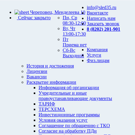
info@sled35.ru
Череповец, Менделеева 10
Вконтакте
Сейчас закрыто
Пн, Ср
Написать нам
08:30-12:00
Заказать звонок
Вт, Чт
8 (8202) 201-901
13:00-17:30
Пт
Приема нет
Компания
Сб-Вс
Услуги
Выходной
Физ.лицам
История и достижения
Лицензии
Вакансии
Раскрытие информации
Информация об организации
Учредительные и иные
правоустанавливающие документы
ТАРИФ
ТЕРСХЕМА
Инвестиционные программы
Условия оказания услуг
Соглашение по обращению с ТКО
Согласие на обработку ПДн