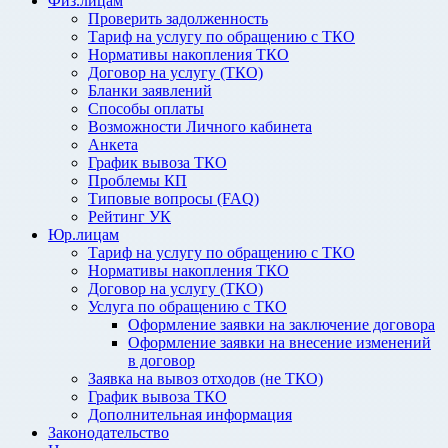
Физ.лицам
Проверить задолженность
Тариф на услугу по обращению с ТКО
Нормативы накопления ТКО
Договор на услугу (ТКО)
Бланки заявлений
Способы оплаты
Возможности Личного кабинета
Анкета
График вывоза ТКО
Проблемы КП
Типовые вопросы (FAQ)
Рейтинг УК
Юр.лицам
Тариф на услугу по обращению с ТКО
Нормативы накопления ТКО
Договор на услугу (ТКО)
Услуга по обращению с ТКО
Оформление заявки на заключение договора
Оформление заявки на внесение изменений
в договор
Заявка на вывоз отходов (не ТКО)
График вывоза ТКО
Дополнительная информация
Законодательство