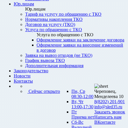
Юр.лицам
Юр.лицам
Тариф на услугу по обращению с ТКО
Нормативы накопления ТКО
Договор на услугу (ТКО)
Услуга по обращению с ТКО
Услуга по обращению с ТКО
Оформление заявки на заключение договора
Оформление заявки на внесение изменений
в договор
Заявка на вывоз отходов (не ТКО)
График вывоза ТКО
Дополнительная информация
Законодательство
Новости
Контакты
Сейчас открыто
Пн, Ср
Череповец,
08:30-12:00
Менделеева 10
Вт, Чт
8(8202) 201-901
13:00-17:30
info@sled35.ru
Пт
Заказать звонок
Приема нет
Написать нам
Сб-Вс
ВКонтакте
Выходной