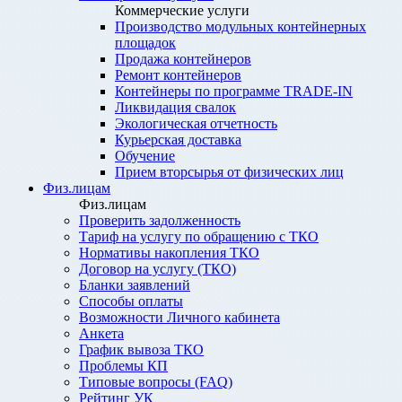
Коммерческие услуги
Производство модульных контейнерных
площадок
Продажа контейнеров
Ремонт контейнеров
Контейнеры по программе TRADE-IN
Ликвидация свалок
Экологическая отчетность
Курьерская доставка
Обучение
Прием вторсырья от физических лиц
Физ.лицам
Физ.лицам
Проверить задолженность
Тариф на услугу по обращению с ТКО
Нормативы накопления ТКО
Договор на услугу (ТКО)
Бланки заявлений
Способы оплаты
Возможности Личного кабинета
Анкета
График вывоза ТКО
Проблемы КП
Типовые вопросы (FAQ)
Рейтинг УК