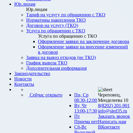
Юр.лицам
Юр.лицам
Тариф на услугу по обращению с ТКО
Нормативы накопления ТКО
Договор на услугу (ТКО)
Услуга по обращению с ТКО
Услуга по обращению с ТКО
Оформление заявки на заключение договора
Оформление заявки на внесение изменений
в договор
Заявка на вывоз отходов (не ТКО)
График вывоза ТКО
Дополнительная информация
Законодательство
Новости
Контакты
Сейчас открыто
Пн, Ср
Череповец,
08:30-12:00
Менделеева 10
Вт, Чт
8(8202) 201-901
13:00-17:30
info@sled35.ru
Пт
Заказать звонок
Приема нет
Написать нам
Сб-Вс
ВКонтакте
Выходной