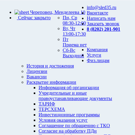
info@sled35.ru
Череповец, Менделеева 10
Вконтакте
Сейчас закрыто
Пн, Ср
Написать нам
08:30-12:00
Заказать звонок
Вт, Чт
8 (8202) 201-901
13:00-17:30
Пт
Приема нет
Компания
Сб-Вс
Услуги
Выходной
Физ.лицам
История и достижения
Лицензии
Вакансии
Раскрытие информации
Информация об организации
Учредительные и иные
правоустанавливающие документы
ТАРИФ
ТЕРСХЕМА
Инвестиционные программы
Условия оказания услуг
Соглашение по обращению с ТКО
Согласие на обработку ПДн