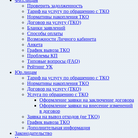
Физ.лицам
Проверить задолженность
Тариф на услугу по обращению с ТКО
Нормативы накопления ТКО
Договор на услугу (ТКО)
Бланки заявлений
Способы оплаты
Возможности Личного кабинета
Анкета
График вывоза ТКО
Проблемы КП
Типовые вопросы (FAQ)
Рейтинг УК
Юр.лицам
Тариф на услугу по обращению с ТКО
Нормативы накопления ТКО
Договор на услугу (ТКО)
Услуга по обращению с ТКО
Оформление заявки на заключение договора
Оформление заявки на внесение изменений
в договор
Заявка на вывоз отходов (не ТКО)
График вывоза ТКО
Дополнительная информация
Законодательство