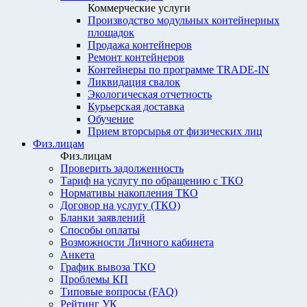
Коммерческие услуги
Производство модульных контейнерных
площадок
Продажа контейнеров
Ремонт контейнеров
Контейнеры по программе TRADE-IN
Ликвидация свалок
Экологическая отчетность
Курьерская доставка
Обучение
Прием вторсырья от физических лиц
Физ.лицам
Физ.лицам
Проверить задолженность
Тариф на услугу по обращению с ТКО
Нормативы накопления ТКО
Договор на услугу (ТКО)
Бланки заявлений
Способы оплаты
Возможности Личного кабинета
Анкета
График вывоза ТКО
Проблемы КП
Типовые вопросы (FAQ)
Рейтинг УК