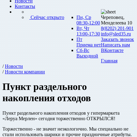
Новости
Контакты
Сейчас открыто
Пн, Ср
Череповец,
08:30-12:00
Менделеева 10
Вт, Чт
8(8202) 201-901
13:00-17:30
info@sled35.ru
Пт
Заказать звонок
Приема нет
Написать нам
Сб-Вс
ВКонтакте
Выходной
Главная
/
Новости
/
Новости компании
Пункт раздельного
накопления отходов
Пункт раздельного накопления отходов у гипермаркета
«Леруа Мерлен» сегодня торжественно ОТКРЫЛСЯ!
Торжественно - не значит неэкологично. Мы специально не
стали использовать шарики и прочие праздничные атрибуты.