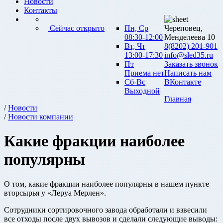
Новости
Контакты
Сейчас открыто
Пн, Ср
Череповец,
08:30-12:00
Менделеева 10
Вт, Чт
8(8202) 201-901
13:00-17:30
info@sled35.ru
Пт
Заказать звонок
Приема нет
Написать нам
Сб-Вс
ВКонтакте
Выходной
Главная
/
Новости
/
Новости компании
Какие фракции наиболее
популярны
О том, какие фракции наиболее популярны в нашем пункте
вторсырья у «Леруа Мерлен».
Сотрудники сортировочного завода обработали и взвесили
все отходы после двух вывозов и сделали следующие выводы: