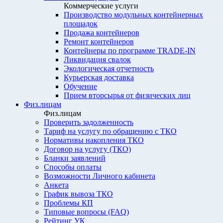
Коммерческие услуги
Производство модульных контейнерных
площадок
Продажа контейнеров
Ремонт контейнеров
Контейнеры по программе TRADE-IN
Ликвидация свалок
Экологическая отчетность
Курьерская доставка
Обучение
Прием вторсырья от физических лиц
Физ.лицам
Физ.лицам
Проверить задолженность
Тариф на услугу по обращению с ТКО
Нормативы накопления ТКО
Договор на услугу (ТКО)
Бланки заявлений
Способы оплаты
Возможности Личного кабинета
Анкета
График вывоза ТКО
Проблемы КП
Типовые вопросы (FAQ)
Рейтинг УК