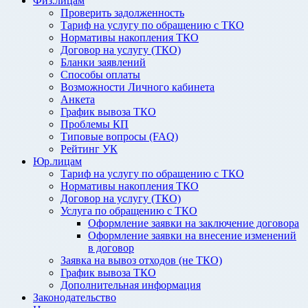
Физ.лицам
Проверить задолженность
Тариф на услугу по обращению с ТКО
Нормативы накопления ТКО
Договор на услугу (ТКО)
Бланки заявлений
Способы оплаты
Возможности Личного кабинета
Анкета
График вывоза ТКО
Проблемы КП
Типовые вопросы (FAQ)
Рейтинг УК
Юр.лицам
Тариф на услугу по обращению с ТКО
Нормативы накопления ТКО
Договор на услугу (ТКО)
Услуга по обращению с ТКО
Оформление заявки на заключение договора
Оформление заявки на внесение изменений
в договор
Заявка на вывоз отходов (не ТКО)
График вывоза ТКО
Дополнительная информация
Законодательство