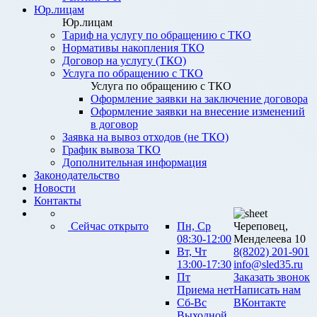
Юр.лицам
Юр.лицам
Тариф на услугу по обращению с ТКО
Нормативы накопления ТКО
Договор на услугу (ТКО)
Услуга по обращению с ТКО
Услуга по обращению с ТКО
Оформление заявки на заключение договора
Оформление заявки на внесение изменений
в договор
Заявка на вывоз отходов (не ТКО)
График вывоза ТКО
Дополнительная информация
Законодательство
Новости
Контакты
Сейчас открыто
Пн, Ср
Череповец,
08:30-12:00
Менделеева 10
Вт, Чт
8(8202) 201-901
13:00-17:30
info@sled35.ru
Пт
Заказать звонок
Приема нет
Написать нам
Сб-Вс
ВКонтакте
Выходной