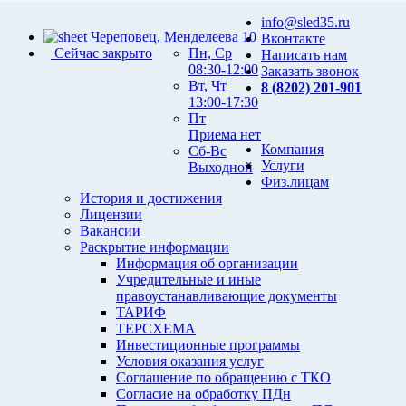
info@sled35.ru
Череповец, Менделеева 10
Вконтакте
Сейчас закрыто
Пн, Ср
Написать нам
08:30-12:00
Заказать звонок
Вт, Чт
8 (8202) 201-901
13:00-17:30
Пт
Приема нет
Компания
Сб-Вс
Услуги
Выходной
Физ.лицам
История и достижения
Лицензии
Вакансии
Раскрытие информации
Информация об организации
Учредительные и иные
правоустанавливающие документы
ТАРИФ
ТЕРСХЕМА
Инвестиционные программы
Условия оказания услуг
Соглашение по обращению с ТКО
Согласие на обработку ПДн