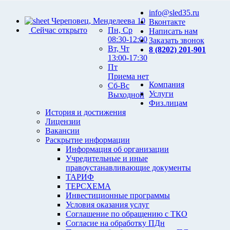
info@sled35.ru
Череповец, Менделеева 10
Вконтакте
Сейчас открыто
Пн, Ср
Написать нам
08:30-12:00
Заказать звонок
Вт, Чт
8 (8202) 201-901
13:00-17:30
Пт
Приема нет
Компания
Сб-Вс
Услуги
Выходной
Физ.лицам
История и достижения
Лицензии
Вакансии
Раскрытие информации
Информация об организации
Учредительные и иные
правоустанавливающие документы
ТАРИФ
ТЕРСХЕМА
Инвестиционные программы
Условия оказания услуг
Соглашение по обращению с ТКО
Согласие на обработку ПДн