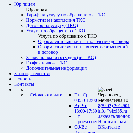
Юр.лицам
Юр.лицам
Тариф на услугу по обращению с ТКО
Нормативы накопления ТКО
Договор на услугу (ТКО)
Услуга по обращению с ТКО
Услуга по обращению с ТКО
Оформление заявки на заключение договора
Оформление заявки на внесение изменений
в договор
Заявка на вывоз отходов (не ТКО)
График вывоза ТКО
Дополнительная информация
Законодательство
Новости
Контакты
Сейчас открыто
Пн, Ср
Череповец,
08:30-12:00
Менделеева 10
Вт, Чт
8(8202) 201-901
13:00-17:30
info@sled35.ru
Пт
Заказать звонок
Приема нет
Написать нам
Сб-Вс
ВКонтакте
Выходной