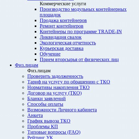
Коммерческие услуги
Производство модульных контейнерных
площадок
Продажа контейнеров
Ремонт контейнеров
Контейнеры по программе TRADE-IN
Ликвидация свалок
Экологическая отчетность
Курьерская доставка
Обучение
Прием вторсырья от физических лиц
Физ.лицам
Физ.лицам
Проверить задолженность
Тариф на услугу по обращению с ТКО
Нормативы накопления ТКО
Договор на услугу (ТКО)
Бланки заявлений
Способы оплаты
Возможности Личного кабинета
Анкета
График вывоза ТКО
Проблемы КП
Типовые вопросы (FAQ)
Рейтинг УК