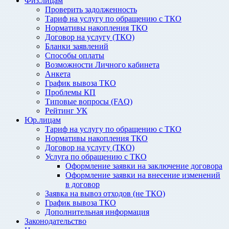
Физ.лицам
Проверить задолженность
Тариф на услугу по обращению с ТКО
Нормативы накопления ТКО
Договор на услугу (ТКО)
Бланки заявлений
Способы оплаты
Возможности Личного кабинета
Анкета
График вывоза ТКО
Проблемы КП
Типовые вопросы (FAQ)
Рейтинг УК
Юр.лицам
Тариф на услугу по обращению с ТКО
Нормативы накопления ТКО
Договор на услугу (ТКО)
Услуга по обращению с ТКО
Оформление заявки на заключение договора
Оформление заявки на внесение изменений
в договор
Заявка на вывоз отходов (не ТКО)
График вывоза ТКО
Дополнительная информация
Законодательство