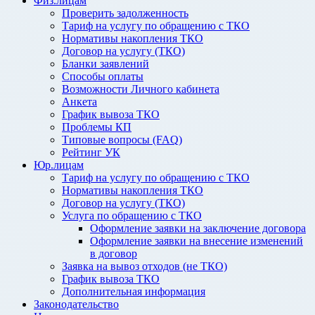
Физ.лицам
Проверить задолженность
Тариф на услугу по обращению с ТКО
Нормативы накопления ТКО
Договор на услугу (ТКО)
Бланки заявлений
Способы оплаты
Возможности Личного кабинета
Анкета
График вывоза ТКО
Проблемы КП
Типовые вопросы (FAQ)
Рейтинг УК
Юр.лицам
Тариф на услугу по обращению с ТКО
Нормативы накопления ТКО
Договор на услугу (ТКО)
Услуга по обращению с ТКО
Оформление заявки на заключение договора
Оформление заявки на внесение изменений
в договор
Заявка на вывоз отходов (не ТКО)
График вывоза ТКО
Дополнительная информация
Законодательство