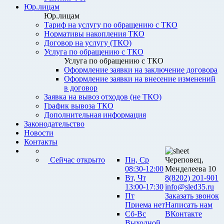
Юр.лицам
Юр.лицам
Тариф на услугу по обращению с ТКО
Нормативы накопления ТКО
Договор на услугу (ТКО)
Услуга по обращению с ТКО
Услуга по обращению с ТКО
Оформление заявки на заключение договора
Оформление заявки на внесение изменений
в договор
Заявка на вывоз отходов (не ТКО)
График вывоза ТКО
Дополнительная информация
Законодательство
Новости
Контакты
Сейчас открыто
Пн, Ср
Череповец,
08:30-12:00
Менделеева 10
Вт, Чт
8(8202) 201-901
13:00-17:30
info@sled35.ru
Пт
Заказать звонок
Приема нет
Написать нам
Сб-Вс
ВКонтакте
Выходной