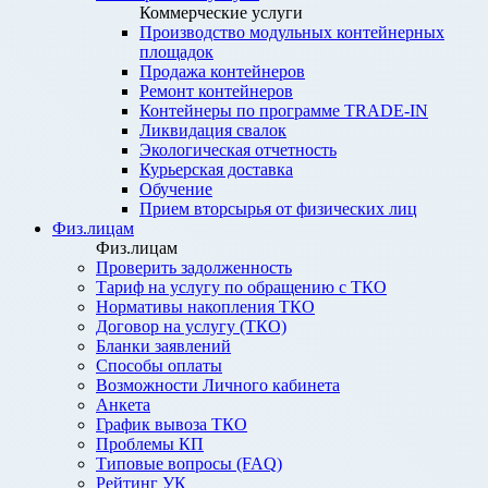
Коммерческие услуги
Производство модульных контейнерных
площадок
Продажа контейнеров
Ремонт контейнеров
Контейнеры по программе TRADE-IN
Ликвидация свалок
Экологическая отчетность
Курьерская доставка
Обучение
Прием вторсырья от физических лиц
Физ.лицам
Физ.лицам
Проверить задолженность
Тариф на услугу по обращению с ТКО
Нормативы накопления ТКО
Договор на услугу (ТКО)
Бланки заявлений
Способы оплаты
Возможности Личного кабинета
Анкета
График вывоза ТКО
Проблемы КП
Типовые вопросы (FAQ)
Рейтинг УК