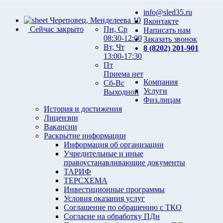
info@sled35.ru
Череповец, Менделеева 10
Вконтакте
Сейчас закрыто
Пн, Ср
Написать нам
08:30-12:00
Заказать звонок
Вт, Чт
8 (8202) 201-901
13:00-17:30
Пт
Приема нет
Компания
Сб-Вс
Услуги
Выходной
Физ.лицам
История и достижения
Лицензии
Вакансии
Раскрытие информации
Информация об организации
Учредительные и иные
правоустанавливающие документы
ТАРИФ
ТЕРСХЕМА
Инвестиционные программы
Условия оказания услуг
Соглашение по обращению с ТКО
Согласие на обработку ПДн