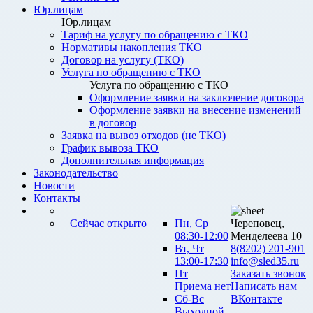
Юр.лицам
Юр.лицам
Тариф на услугу по обращению с ТКО
Нормативы накопления ТКО
Договор на услугу (ТКО)
Услуга по обращению с ТКО
Услуга по обращению с ТКО
Оформление заявки на заключение договора
Оформление заявки на внесение изменений
в договор
Заявка на вывоз отходов (не ТКО)
График вывоза ТКО
Дополнительная информация
Законодательство
Новости
Контакты
Сейчас открыто
Пн, Ср
Череповец,
08:30-12:00
Менделеева 10
Вт, Чт
8(8202) 201-901
13:00-17:30
info@sled35.ru
Пт
Заказать звонок
Приема нет
Написать нам
Сб-Вс
ВКонтакте
Выходной