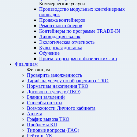
Коммерческие услуги
Производство модульных контейнерных
площадок
Продажа контейнеров
Ремонт контейнеров
Контейнеры по программе TRADE-IN
Ликвидация свалок
Экологическая отчетность
Курьерская доставка
Обучение
Прием вторсырья от физических лиц
Физ.лицам
Физ.лицам
Проверить задолженность
Тариф на услугу по обращению с ТКО
Нормативы накопления ТКО
Договор на услугу (ТКО)
Бланки заявлений
Способы оплаты
Возможности Личного кабинета
Анкета
График вывоза ТКО
Проблемы КП
Типовые вопросы (FAQ)
Рейтинг УК