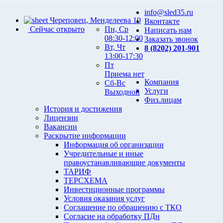
info@sled35.ru
Череповец, Менделеева 10
Вконтакте
Сейчас открыто
Пн, Ср
Написать нам
08:30-12:00
Заказать звонок
Вт, Чт
8 (8202) 201-901
13:00-17:30
Пт
Приема нет
Компания
Сб-Вс
Услуги
Выходной
Физ.лицам
История и достижения
Лицензии
Вакансии
Раскрытие информации
Информация об организации
Учредительные и иные
правоустанавливающие документы
ТАРИФ
ТЕРСХЕМА
Инвестиционные программы
Условия оказания услуг
Соглашение по обращению с ТКО
Согласие на обработку ПДн