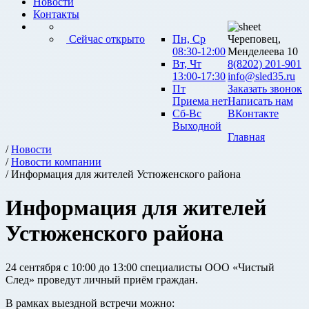
Новости
Контакты
Сейчас открыто
Пн, Ср
Череповец,
08:30-12:00
Менделеева 10
Вт, Чт
8(8202) 201-901
13:00-17:30
info@sled35.ru
Пт
Заказать звонок
Приема нет
Написать нам
Сб-Вс
ВКонтакте
Выходной
Главная
/
Новости
/
Новости компании
/ Информация для жителей Устюженского района
Информация для жителей
Устюженского района
24 сентября с 10:00 до 13:00 специалисты ООО «Чистый
След» проведут личный приём граждан.
В рамках выездной встречи можно: