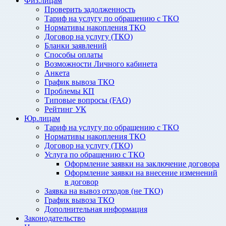
Физ.лицам
Проверить задолженность
Тариф на услугу по обращению с ТКО
Нормативы накопления ТКО
Договор на услугу (ТКО)
Бланки заявлений
Способы оплаты
Возможности Личного кабинета
Анкета
График вывоза ТКО
Проблемы КП
Типовые вопросы (FAQ)
Рейтинг УК
Юр.лицам
Тариф на услугу по обращению с ТКО
Нормативы накопления ТКО
Договор на услугу (ТКО)
Услуга по обращению с ТКО
Оформление заявки на заключение договора
Оформление заявки на внесение изменений
в договор
Заявка на вывоз отходов (не ТКО)
График вывоза ТКО
Дополнительная информация
Законодательство