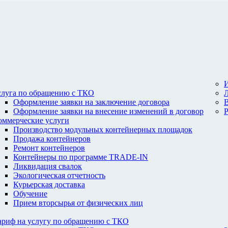
И
слуга по обращению с ТКО
Оформление заявки на заключение договора
Оформление заявки на внесение изменений в договор
оммерческие услуги
Производство модульных контейнерных площадок
Продажа контейнеров
Ремонт контейнеров
Контейнеры по программе TRADE-IN
Ликвидация свалок
Экологическая отчетность
Курьерская доставка
Обучение
Прием вторсырья от физических лиц
ариф на услугу по обращению с ТКО