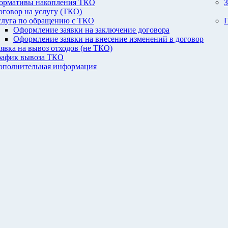
ормативы накопления ТКО
З
оговор на услугу (ТКО)
слуга по обращению с ТКО
П
Оформление заявки на заключение договора
Оформление заявки на внесение изменений в договор
аявка на вывоз отходов (не ТКО)
рафик вывоза ТКО
ополнительная информация