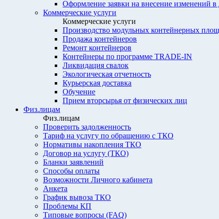
Оформление заявки на внесение изменений в
Коммерческие услуги
Коммерческие услуги
Производство модульных контейнерных площ
Продажа контейнеров
Ремонт контейнеров
Контейнеры по программе TRADE-IN
Ликвидация свалок
Экологическая отчетность
Курьерская доставка
Обучение
Прием вторсырья от физических лиц
Физ.лицам
Физ.лицам
Проверить задолженность
Тариф на услугу по обращению с ТКО
Нормативы накопления ТКО
Договор на услугу (ТКО)
Бланки заявлений
Способы оплаты
Возможности Личного кабинета
Анкета
График вывоза ТКО
Проблемы КП
Типовые вопросы (FAQ)