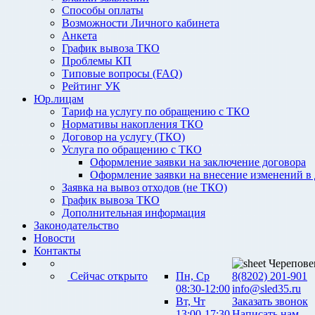
Способы оплаты
Возможности Личного кабинета
Анкета
График вывоза ТКО
Проблемы КП
Типовые вопросы (FAQ)
Рейтинг УК
Юр.лицам
Тариф на услугу по обращению с ТКО
Нормативы накопления ТКО
Договор на услугу (ТКО)
Услуга по обращению с ТКО
Оформление заявки на заключение договора
Оформление заявки на внесение изменений в
Заявка на вывоз отходов (не ТКО)
График вывоза ТКО
Дополнительная информация
Законодательство
Новости
Контакты
Черепове
Сейчас открыто
Пн, Ср
8(8202) 201-901
08:30-12:00
info@sled35.ru
Вт, Чт
Заказать звонок
13:00-17:30
Написать нам