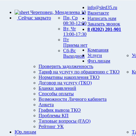
info@sled35.ru
Череповец, Менделеева 10
Вконтакте
Сейчас закрыто
Пн, Ср
Написать нам
08:30-12:00
Заказать звонок
Вт, Чт
8 (8202) 201-901
13:00-17:30
Пт
Приема нет
Компания
Сб-Вс
Услуги
У
Выходной
Физ.лицам
Проверить задолженность
Тариф на услугу по обращению с ТКО
К
Нормативы накопления ТКО
Договор на услугу (ТКО)
Бланки заявлений
Способы оплаты
Возможности Личного кабинета
Анкета
График вывоза ТКО
Проблемы КП
Типовые вопросы (FAQ)
Рейтинг УК
Юр.лицам
Т