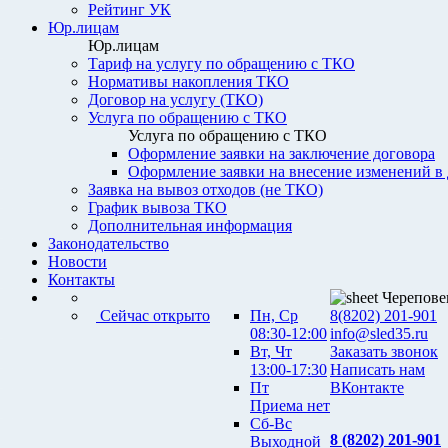
Рейтинг УК
Юр.лицам
Юр.лицам
Тариф на услугу по обращению с ТКО
Нормативы накопления ТКО
Договор на услугу (ТКО)
Услуга по обращению с ТКО
Услуга по обращению с ТКО
Оформление заявки на заключение договора
Оформление заявки на внесение изменений в
Заявка на вывоз отходов (не ТКО)
График вывоза ТКО
Дополнительная информация
Законодательство
Новости
Контакты
Черепове
Сейчас открыто
Пн, Ср
8(8202) 201-901
08:30-12:00
info@sled35.ru
Вт, Чт
Заказать звонок
13:00-17:30
Написать нам
Пт
ВКонтакте
Приема нет
Сб-Вс
8 (8202) 201-901
Выходной