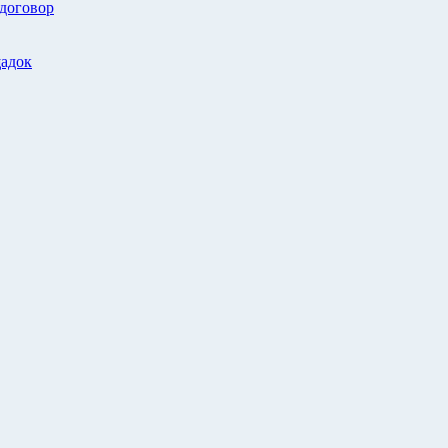
 договор
адок