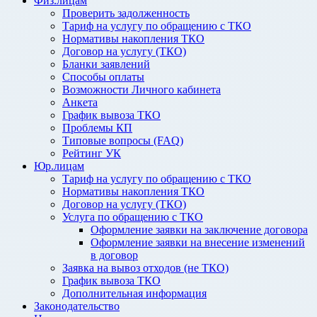
Физ.лицам
Проверить задолженность
Тариф на услугу по обращению с ТКО
Нормативы накопления ТКО
Договор на услугу (ТКО)
Бланки заявлений
Способы оплаты
Возможности Личного кабинета
Анкета
График вывоза ТКО
Проблемы КП
Типовые вопросы (FAQ)
Рейтинг УК
Юр.лицам
Тариф на услугу по обращению с ТКО
Нормативы накопления ТКО
Договор на услугу (ТКО)
Услуга по обращению с ТКО
Оформление заявки на заключение договора
Оформление заявки на внесение изменений
в договор
Заявка на вывоз отходов (не ТКО)
График вывоза ТКО
Дополнительная информация
Законодательство