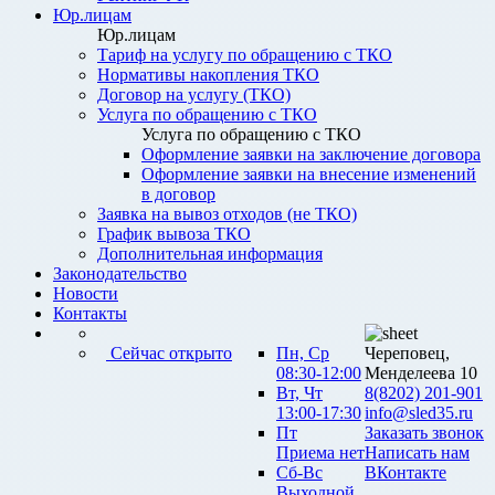
Юр.лицам
Юр.лицам
Тариф на услугу по обращению с ТКО
Нормативы накопления ТКО
Договор на услугу (ТКО)
Услуга по обращению с ТКО
Услуга по обращению с ТКО
Оформление заявки на заключение договора
Оформление заявки на внесение изменений
в договор
Заявка на вывоз отходов (не ТКО)
График вывоза ТКО
Дополнительная информация
Законодательство
Новости
Контакты
Сейчас открыто
Пн, Ср
Череповец,
08:30-12:00
Менделеева 10
Вт, Чт
8(8202) 201-901
13:00-17:30
info@sled35.ru
Пт
Заказать звонок
Приема нет
Написать нам
Сб-Вс
ВКонтакте
Выходной