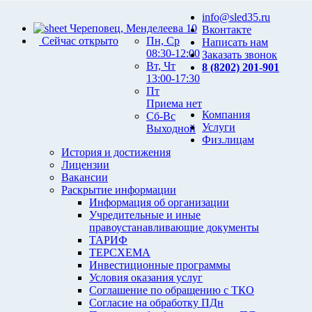
info@sled35.ru
Череповец, Менделеева 10
Вконтакте
Сейчас открыто
Пн, Ср
Написать нам
08:30-12:00
Заказать звонок
Вт, Чт
8 (8202) 201-901
13:00-17:30
Пт
Приема нет
Компания
Сб-Вс
Услуги
Выходной
Физ.лицам
История и достижения
Лицензии
Вакансии
Раскрытие информации
Информация об организации
Учредительные и иные
правоустанавливающие документы
ТАРИФ
ТЕРСХЕМА
Инвестиционные программы
Условия оказания услуг
Соглашение по обращению с ТКО
Согласие на обработку ПДн