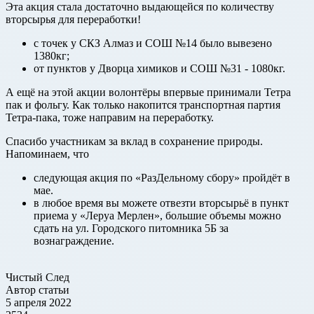
Эта акция стала достаточно выдающейся по количеству
вторсырья для переработки!
с точек у СКЗ Алмаз и СОШ №14 было вывезено
1380кг;
от пунктов у Дворца химиков и СОШ №31 - 1080кг.
А ещё на этой акции волонтёры впервые принимали Тетра
пак и фольгу. Как только накопится транспортная партия
Тетра-пака, тоже направим на переработку.
Спасибо участникам за вклад в сохранение природы.
Напоминаем, что
следующая акция по «РазДельному сбору» пройдёт в
мае.
в любое время вы можете отвезти вторсырьё в пункт
приема у «Леруа Мерлен», большие объемы можно
сдать на ул. Городского питомника 5Б за
вознаграждение.
Чистый След
Автор статьи
5 апреля 2022