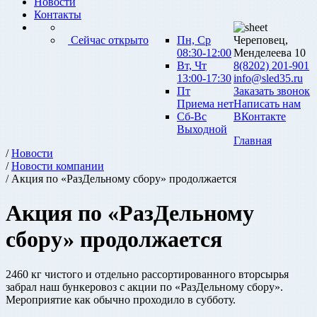
Новости
Контакты
Сейчас открыто
Пн, Ср
Череповец,
08:30-12:00
Менделеева 10
Вт, Чт
8(8202) 201-901
13:00-17:30
info@sled35.ru
Пт
Заказать звонок
Приема нет
Написать нам
Сб-Вс
ВКонтакте
Выходной
Главная
/
Новости
/
Новости компании
/ Акция по «РазДельному сбору» продолжается
Акция по «РазДельному
сбору» продолжается
2460 кг чистого и отдельно рассортированного вторсырья
забрал наш бункеровоз с акции по «РазДельному сбору».
Мероприятие как обычно проходило в субботу.