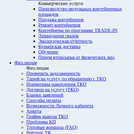
Коммерческие услуги
Производство модульных контейнерных
площадок
Продажа контейнеров
Ремонт контейнеров
Контейнеры по программе TRADE-IN
Ликвидация свалок
Экологическая отчетность
Курьерская доставка
Обучение
Прием вторсырья от физических лиц
Физ.лицам
Физ.лицам
Проверить задолженность
Тариф на услугу по обращению с ТКО
Нормативы накопления ТКО
Договор на услугу (ТКО)
Бланки заявлений
Способы оплаты
Возможности Личного кабинета
Анкета
График вывоза ТКО
Проблемы КП
Типовые вопросы (FAQ)
Рейтинг УК