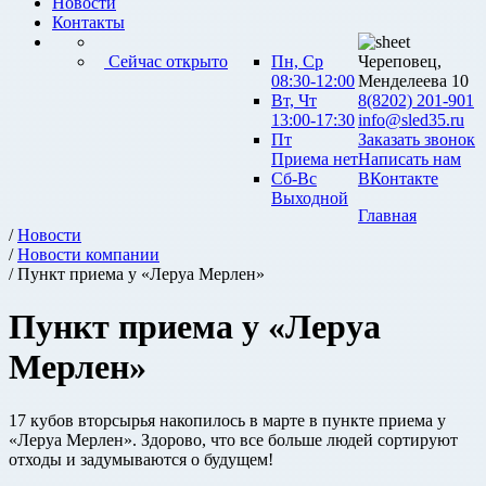
Новости
Контакты
Сейчас открыто
Пн, Ср
Череповец,
08:30-12:00
Менделеева 10
Вт, Чт
8(8202) 201-901
13:00-17:30
info@sled35.ru
Пт
Заказать звонок
Приема нет
Написать нам
Сб-Вс
ВКонтакте
Выходной
Главная
/
Новости
/
Новости компании
/ Пункт приема у «Леруа Мерлен»
Пункт приема у «Леруа
Мерлен»
17 кубов вторсырья накопилось в марте в пункте приема у
«Леруа Мерлен». Здорово, что все больше людей сортируют
отходы и задумываются о будущем!