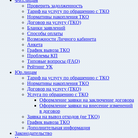
Физ.лицам
Проверить задолженность
Тариф на услугу по обращению с ТКО
Нормативы накопления ТКО
Договор на услугу (ТКО)
Бланки заявлений
Способы оплаты
Возможности Личного кабинета
Анкета
График вывоза ТКО
Проблемы КП
Типовые вопросы (FAQ)
Рейтинг УК
Юр.лицам
Тариф на услугу по обращению с ТКО
Нормативы накопления ТКО
Договор на услугу (ТКО)
Услуга по обращению с ТКО
Оформление заявки на заключение договора
Оформление заявки на внесение изменений
в договор
Заявка на вывоз отходов (не ТКО)
График вывоза ТКО
Дополнительная информация
Законодательство