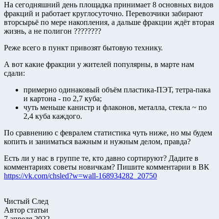
На сегодняшний день площадка принимает 8 основных видов
фракций и работает круглосуточно. Перевозчики забирают
вторсырьё по мере накопления, а дальше фракции ждёт вторая
жизнь, а не полигон ????????
Реже всего в пункт привозят бытовую технику.
А вот какие фракции у жителей популярны, в марте нам
сдали:
примерно одинаковый объём пластика-ПЭТ, тетра-пака
и картона - по 2,7 куба;
чуть меньше канистр и флаконов, металла, стекла ~ по
2,4 куба каждого.
По сравнению с февралем статистика чуть ниже, но мы будем
копить и заниматься важным и нужным делом, правда?
Есть ли у нас в группе те, кто давно сортируют? Дадите в
комментариях советы новичкам? Пишите комментарии в ВК
https://vk.com/chsled?w=wall-168934282_20750
Чистый След
Автор статьи
7 апреля 2022