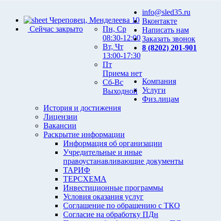
info@sled35.ru
Череповец, Менделеева 10
Вконтакте
Сейчас закрыто
Пн, Ср
Написать нам
08:30-12:00
Заказать звонок
Вт, Чт
8 (8202) 201-901
13:00-17:30
Пт
Приема нет
Компания
Сб-Вс
Услуги
Выходной
Физ.лицам
История и достижения
Лицензии
Вакансии
Раскрытие информации
Информация об организации
Учредительные и иные
правоустанавливающие документы
ТАРИФ
ТЕРСХЕМА
Инвестиционные программы
Условия оказания услуг
Соглашение по обращению с ТКО
Согласие на обработку ПДн