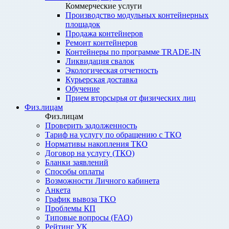
Коммерческие услуги
Производство модульных контейнерных
площадок
Продажа контейнеров
Ремонт контейнеров
Контейнеры по программе TRADE-IN
Ликвидация свалок
Экологическая отчетность
Курьерская доставка
Обучение
Прием вторсырья от физических лиц
Физ.лицам
Физ.лицам
Проверить задолженность
Тариф на услугу по обращению с ТКО
Нормативы накопления ТКО
Договор на услугу (ТКО)
Бланки заявлений
Способы оплаты
Возможности Личного кабинета
Анкета
График вывоза ТКО
Проблемы КП
Типовые вопросы (FAQ)
Рейтинг УК