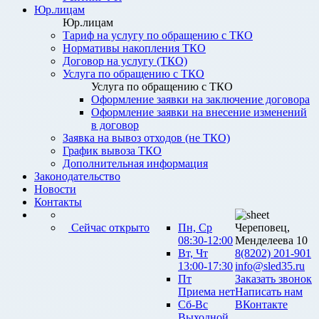
Юр.лицам
Юр.лицам
Тариф на услугу по обращению с ТКО
Нормативы накопления ТКО
Договор на услугу (ТКО)
Услуга по обращению с ТКО
Услуга по обращению с ТКО
Оформление заявки на заключение договора
Оформление заявки на внесение изменений
в договор
Заявка на вывоз отходов (не ТКО)
График вывоза ТКО
Дополнительная информация
Законодательство
Новости
Контакты
Сейчас открыто
Пн, Ср
Череповец,
08:30-12:00
Менделеева 10
Вт, Чт
8(8202) 201-901
13:00-17:30
info@sled35.ru
Пт
Заказать звонок
Приема нет
Написать нам
Сб-Вс
ВКонтакте
Выходной