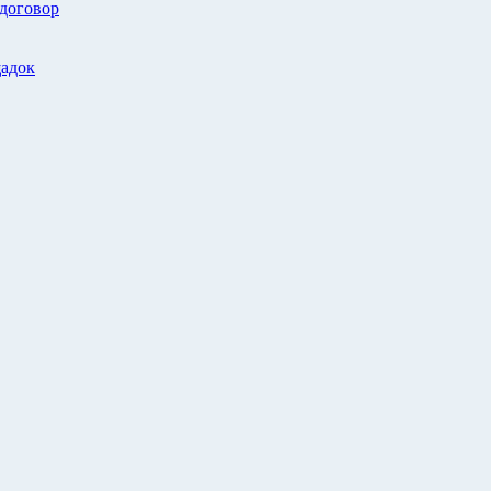
 договор
адок