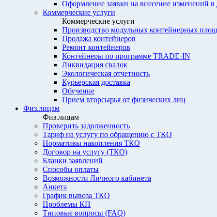
Оформление заявки на внесение изменений в
Коммерческие услуги
Коммерческие услуги
Производство модульных контейнерных площ
Продажа контейнеров
Ремонт контейнеров
Контейнеры по программе TRADE-IN
Ликвидация свалок
Экологическая отчетность
Курьерская доставка
Обучение
Прием вторсырья от физических лиц
Физ.лицам
Физ.лицам
Проверить задолженность
Тариф на услугу по обращению с ТКО
Нормативы накопления ТКО
Договор на услугу (ТКО)
Бланки заявлений
Способы оплаты
Возможности Личного кабинета
Анкета
График вывоза ТКО
Проблемы КП
Типовые вопросы (FAQ)