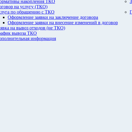
ормативы накопления ТКО
З
оговор на услугу (ТКО)
слуга по обращению с ТКО
П
Оформление заявки на заключение договора
Оформление заявки на внесение изменений в договор
аявка на вывоз отходов (не ТКО)
рафик вывоза ТКО
ополнительная информация