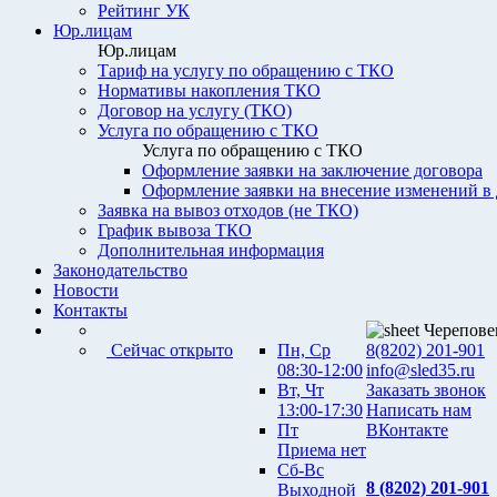
Рейтинг УК
Юр.лицам
Юр.лицам
Тариф на услугу по обращению с ТКО
Нормативы накопления ТКО
Договор на услугу (ТКО)
Услуга по обращению с ТКО
Услуга по обращению с ТКО
Оформление заявки на заключение договора
Оформление заявки на внесение изменений в
Заявка на вывоз отходов (не ТКО)
График вывоза ТКО
Дополнительная информация
Законодательство
Новости
Контакты
Черепове
Сейчас открыто
Пн, Ср
8(8202) 201-901
08:30-12:00
info@sled35.ru
Вт, Чт
Заказать звонок
13:00-17:30
Написать нам
Пт
ВКонтакте
Приема нет
Сб-Вс
8 (8202) 201-901
Выходной