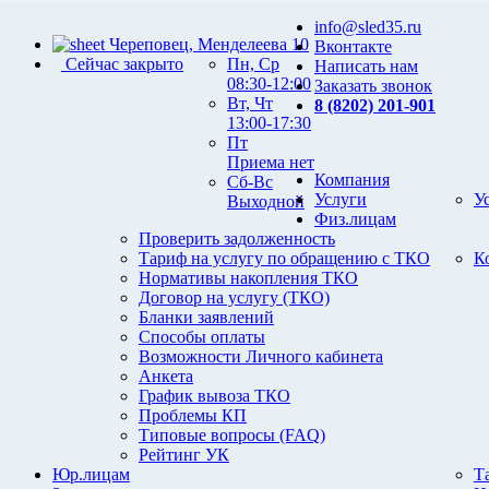
info@sled35.ru
Череповец, Менделеева 10
Вконтакте
Сейчас закрыто
Пн, Ср
Написать нам
08:30-12:00
Заказать звонок
Вт, Чт
8 (8202) 201-901
13:00-17:30
Пт
Приема нет
Компания
Сб-Вс
Услуги
У
Выходной
Физ.лицам
Проверить задолженность
Тариф на услугу по обращению с ТКО
К
Нормативы накопления ТКО
Договор на услугу (ТКО)
Бланки заявлений
Способы оплаты
Возможности Личного кабинета
Анкета
График вывоза ТКО
Проблемы КП
Типовые вопросы (FAQ)
Рейтинг УК
Юр.лицам
Т