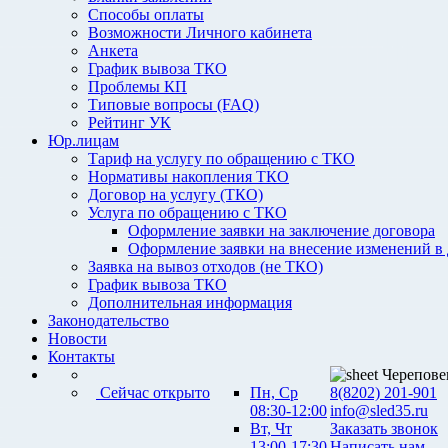
Способы оплаты
Возможности Личного кабинета
Анкета
График вывоза ТКО
Проблемы КП
Типовые вопросы (FAQ)
Рейтинг УК
Юр.лицам
Тариф на услугу по обращению с ТКО
Нормативы накопления ТКО
Договор на услугу (ТКО)
Услуга по обращению с ТКО
Оформление заявки на заключение договора
Оформление заявки на внесение изменений в
Заявка на вывоз отходов (не ТКО)
График вывоза ТКО
Дополнительная информация
Законодательство
Новости
Контакты
Черепове
Сейчас открыто
Пн, Ср
8(8202) 201-901
08:30-12:00
info@sled35.ru
Вт, Чт
Заказать звонок
13:00-17:30
Написать нам