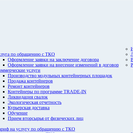
И
слуга по обращению с ТКО
Оформление заявки на заключение договора
Оформление заявки на внесение изменений в договор
оммерческие услуги
Производство модульных контейнерных площадок
Продажа контейнеров
Ремонт контейнеров
Контейнеры по программе TRADE-IN
Ликвидация свалок
Экологическая отчетность
Курьерская доставка
Обучение
Прием вторсырья от физических лиц
ариф на услугу по обращению с ТКО