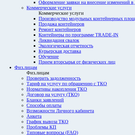
Оформление заявки на внесение изменений в
Коммерческие услуги
Коммерческие услуги
Производство модульных контейнерных площ
Продажа контейнеров
Ремонт контейнеров
Контейнеры по программе TRADE-IN
Ликвидация свалок
Экологическая отчетность
Курьерская доставка
Обучение
Прием вторсырья от физических лиц
Физ.лицам
Физ.лицам
Проверить задолженность
Тариф на услугу по обращению с ТКО
Нормативы накопления ТКО
Договор на услугу (ТКО)
Бланки заявлений
Способы оплаты
Возможности Личного кабинета
Анкета
График вывоза ТКО
Проблемы КП
Типовые вопросы (FAQ)