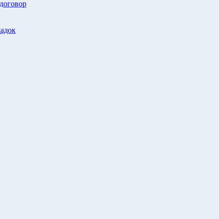
 договор
адок