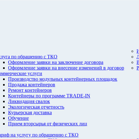
И
слуга по обращению с ТКО
Оформление заявки на заключение договора
Оформление заявки на внесение изменений в договор
оммерческие услуги
Производство модульных контейнерных площадок
Продажа контейнеров
Ремонт контейнеров
Контейнеры по программе TRADE-IN
Ликвидация свалок
Экологическая отчетность
Курьерская доставка
Обучение
Прием вторсырья от физических лиц
ариф на услугу по обращению с ТКО