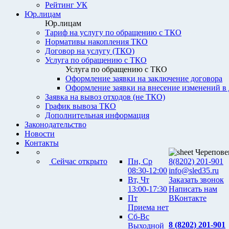
Рейтинг УК
Юр.лицам
Юр.лицам
Тариф на услугу по обращению с ТКО
Нормативы накопления ТКО
Договор на услугу (ТКО)
Услуга по обращению с ТКО
Услуга по обращению с ТКО
Оформление заявки на заключение договора
Оформление заявки на внесение изменений в
Заявка на вывоз отходов (не ТКО)
График вывоза ТКО
Дополнительная информация
Законодательство
Новости
Контакты
Черепове
Сейчас открыто
Пн, Ср
8(8202) 201-901
08:30-12:00
info@sled35.ru
Вт, Чт
Заказать звонок
13:00-17:30
Написать нам
Пт
ВКонтакте
Приема нет
Сб-Вс
8 (8202) 201-901
Выходной