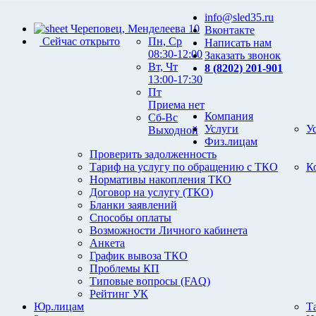
info@sled35.ru
Череповец, Менделеева 10
Вконтакте
Сейчас открыто
Пн, Ср
Написать нам
08:30-12:00
Заказать звонок
Вт, Чт
8 (8202) 201-901
13:00-17:30
Пт
Приема нет
Компания
Сб-Вс
Услуги
У
Выходной
Физ.лицам
Проверить задолженность
Тариф на услугу по обращению с ТКО
К
Нормативы накопления ТКО
Договор на услугу (ТКО)
Бланки заявлений
Способы оплаты
Возможности Личного кабинета
Анкета
График вывоза ТКО
Проблемы КП
Типовые вопросы (FAQ)
Рейтинг УК
Юр.лицам
Т