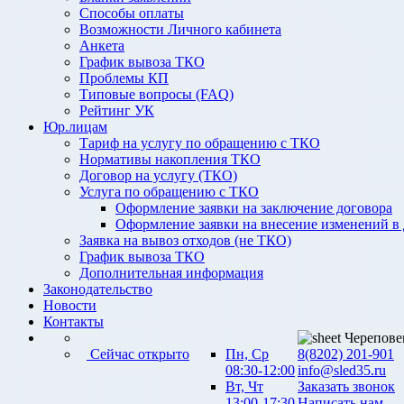
Способы оплаты
Возможности Личного кабинета
Анкета
График вывоза ТКО
Проблемы КП
Типовые вопросы (FAQ)
Рейтинг УК
Юр.лицам
Тариф на услугу по обращению с ТКО
Нормативы накопления ТКО
Договор на услугу (ТКО)
Услуга по обращению с ТКО
Оформление заявки на заключение договора
Оформление заявки на внесение изменений в
Заявка на вывоз отходов (не ТКО)
График вывоза ТКО
Дополнительная информация
Законодательство
Новости
Контакты
Черепове
Сейчас открыто
Пн, Ср
8(8202) 201-901
08:30-12:00
info@sled35.ru
Вт, Чт
Заказать звонок
13:00-17:30
Написать нам