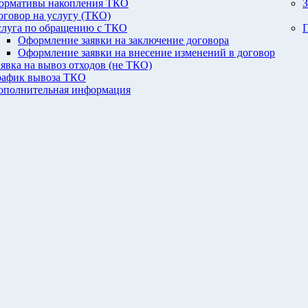
ормативы накопления ТКО
З
оговор на услугу (ТКО)
слуга по обращению с ТКО
П
Оформление заявки на заключение договора
Оформление заявки на внесение изменений в договор
аявка на вывоз отходов (не ТКО)
рафик вывоза ТКО
ополнительная информация