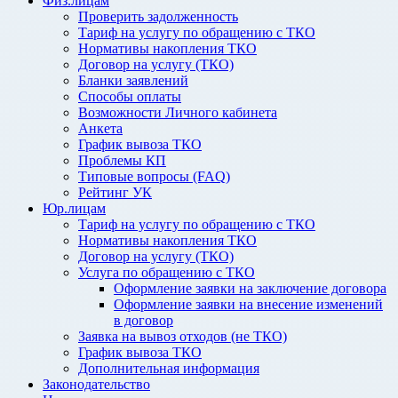
Физ.лицам
Проверить задолженность
Тариф на услугу по обращению с ТКО
Нормативы накопления ТКО
Договор на услугу (ТКО)
Бланки заявлений
Способы оплаты
Возможности Личного кабинета
Анкета
График вывоза ТКО
Проблемы КП
Типовые вопросы (FAQ)
Рейтинг УК
Юр.лицам
Тариф на услугу по обращению с ТКО
Нормативы накопления ТКО
Договор на услугу (ТКО)
Услуга по обращению с ТКО
Оформление заявки на заключение договора
Оформление заявки на внесение изменений
в договор
Заявка на вывоз отходов (не ТКО)
График вывоза ТКО
Дополнительная информация
Законодательство