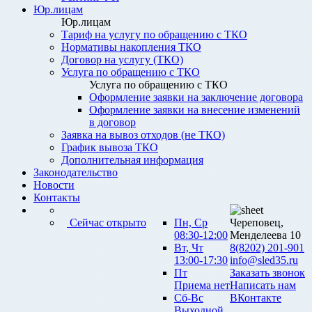
Юр.лицам
Юр.лицам
Тариф на услугу по обращению с ТКО
Нормативы накопления ТКО
Договор на услугу (ТКО)
Услуга по обращению с ТКО
Услуга по обращению с ТКО
Оформление заявки на заключение договора
Оформление заявки на внесение изменений
в договор
Заявка на вывоз отходов (не ТКО)
График вывоза ТКО
Дополнительная информация
Законодательство
Новости
Контакты
Сейчас открыто
Пн, Ср
Череповец,
08:30-12:00
Менделеева 10
Вт, Чт
8(8202) 201-901
13:00-17:30
info@sled35.ru
Пт
Заказать звонок
Приема нет
Написать нам
Сб-Вс
ВКонтакте
Выходной