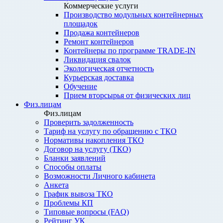
Коммерческие услуги
Производство модульных контейнерных
площадок
Продажа контейнеров
Ремонт контейнеров
Контейнеры по программе TRADE-IN
Ликвидация свалок
Экологическая отчетность
Курьерская доставка
Обучение
Прием вторсырья от физических лиц
Физ.лицам
Физ.лицам
Проверить задолженность
Тариф на услугу по обращению с ТКО
Нормативы накопления ТКО
Договор на услугу (ТКО)
Бланки заявлений
Способы оплаты
Возможности Личного кабинета
Анкета
График вывоза ТКО
Проблемы КП
Типовые вопросы (FAQ)
Рейтинг УК