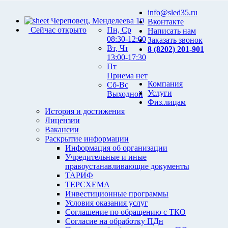
info@sled35.ru
Череповец, Менделеева 10
Вконтакте
Сейчас открыто
Пн, Ср
Написать нам
08:30-12:00
Заказать звонок
Вт, Чт
8 (8202) 201-901
13:00-17:30
Пт
Приема нет
Компания
Сб-Вс
Услуги
Выходной
Физ.лицам
История и достижения
Лицензии
Вакансии
Раскрытие информации
Информация об организации
Учредительные и иные
правоустанавливающие документы
ТАРИФ
ТЕРСХЕМА
Инвестиционные программы
Условия оказания услуг
Соглашение по обращению с ТКО
Согласие на обработку ПДн