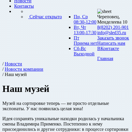
Новости
Контакты
Сейчас открыто
Пн, Ср
Череповец,
08:30-12:00
Менделеева 10
Вт, Чт
8(8202) 201-901
13:00-17:30
info@sled35.ru
Пт
Заказать звонок
Приема нет
Написать нам
Сб-Вс
ВКонтакте
Выходной
Главная
/
Новости
/
Новости компании
/ Наш музей
Наш музей
Музей на сортировке теперь — не просто отдельные
экспонаты. У нас появилась целая зона!
Идея сохранять уникальные находки родилась у начальника
смены Владимира Применко. Постепенно к нему
присоединились и другие сотрудники: в процессе сортировки